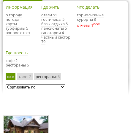
Информация
Где жить
Что делать
о городе
отели 51
горнолыжные
погода
гостиницы 5
курорты 3
карты
базы отдыха 5
new
отчеты 1
турфирмы 5
пансионаты 5
вопрос-ответ
санатории 4
частный сектор
79
Где поесть
кафе 2
рестораны 6
все
кафе
: 2
рестораны
: 6