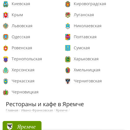
Киевская
Кировоградская
Крым
Луганская
Львовская
Николаевская
Одесская
Полтавская
Ровенская
Сумская
Тернопольская
Харьковская
Херсонская
Хмельницкая
Черкасская
Черниговская
Черновицкая
Рестораны и кафе в Яремче
Главная
/
Ивано-Франковская
/
Яремче
/
Яремче