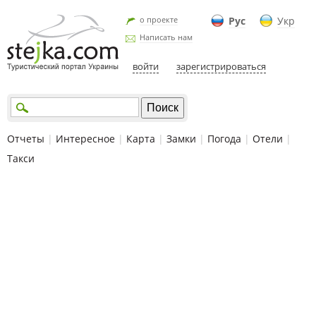
о проекте
Рус
Укр
Написать нам
войти
зарегистрироваться
Отчеты
|
Интересное
|
Карта
|
Замки
|
Погода
|
Отели
|
Такси