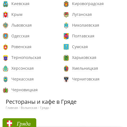
Киевская
Кировоградская
Крым
Луганская
Львовская
Николаевская
Одесская
Полтавская
Ровенская
Сумская
Тернопольская
Харьковская
Херсонская
Хмельницкая
Черкасская
Черниговская
Черновицкая
Рестораны и кафе в Гряде
Главная
/
Волынская
/
Гряда
/
Гряда