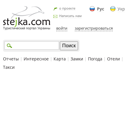
о проекте
Рус
Укр
Написать нам
войти
зарегистрироваться
Отчеты
|
Интересное
|
Карта
|
Замки
|
Погода
|
Отели
|
Такси