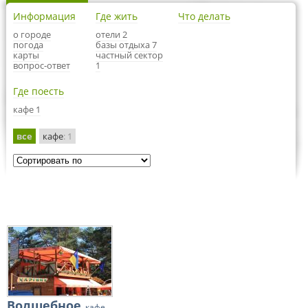
Информация
Где жить
Что делать
о городе
отели 2
погода
базы отдыха 7
карты
частный сектор
вопрос-ответ
1
Где поесть
кафе 1
все
кафе
: 1
Волшебное
, кафе