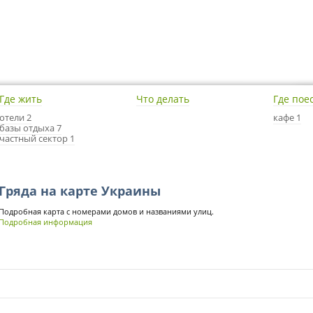
Где жить
Что делать
Где пое
отели 2
кафе 1
базы отдыха 7
частный сектор 1
Гряда на карте Украины
Подробная карта с номерами домов и названиями улиц.
Подробная информация