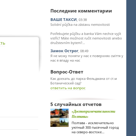
Последние комментарии
ВАШЕ ТАКСИ
, 03:38
Solidní půjčka na zástavu nemovitosti
Potřebujete půjčku a banka Vám nechce vyjít
vstříc? Máte možnost ručit nemovitosti anebo
сть
družstevním bytem?...
Замок Острог
, 08:49
Я не можу поняти у нас є поверхнях сміття у
нас я впаду на нас
Вопрос-Ответ
Как доехать до парка Фельдмана от ст.м
Ботанический сад?
ответить на вопрос
5 случайных отчетов
«Достопримечательности
Полтавы»
Полтава - исключительно
уютный 300-тысячный город
на северо-востоке...