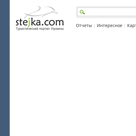
Отчеты
|
Интересное
|
Кар