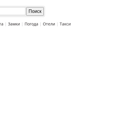
та
|
Замки
|
Погода
|
Отели
|
Такси