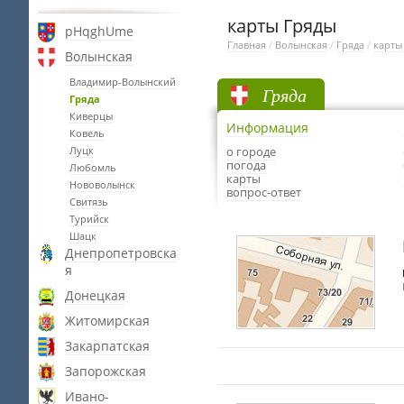
карты Гряды
pHqghUme
Главная
/
Волынская
/
Гряда
/
карты
Волынская
Владимир-Волынский
Гряда
Гряда
Киверцы
Информация
Ковель
Луцк
о городе
погода
Любомль
карты
Нововолынск
вопрос-ответ
Свитязь
Турийск
Шацк
Днепропетровска
я
Донецкая
Житомирская
Закарпатская
Запорожская
Ивано-