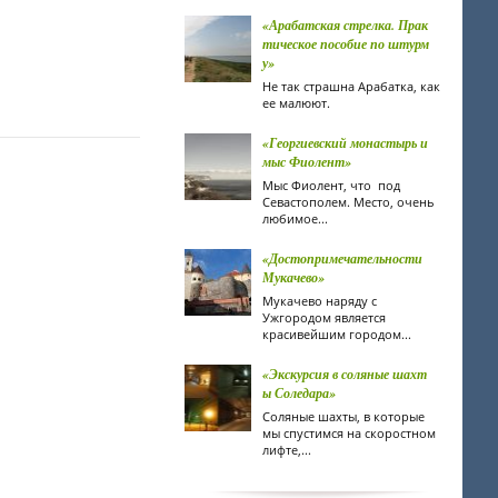
«Арабатская стрелка. Прак
тическое пособие по штурм
у»
Не так страшна Арабатка, как
ее малюют.
«Георгиевский монастырь и
мыс Фиолент»
Мыс Фиолент, что под
Севастополем. Место, очень
любимое...
«Достопримечательности
Мукачево»
Мукачево наряду с
Ужгородом является
красивейшим городом...
«Экскурсия в соляные шахт
ы Соледара»
Соляные шахты, в которые
мы спустимся на скоростном
лифте,...