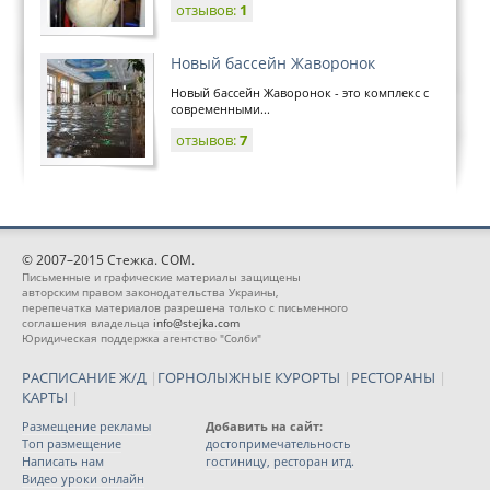
отзывов:
1
Новый бассейн Жаворонок
Новый бассейн Жаворонок - это комплекс с
современными...
отзывов:
7
© 2007–2015 Стежка. COM.
Письменные и графические материалы защищены
авторским правом законодательства Украины,
перепечатка материалов разрешена только с письменного
соглашения владельца
info@stejka.com
Юридическая поддержка агентство "Солби"
РАСПИСАНИЕ Ж/Д
|
ГОРНОЛЫЖНЫЕ КУРОРТЫ
|
РЕСТОРАНЫ
|
КАРТЫ
|
Размещение рекламы
Добавить на сайт:
Топ размещение
достопримечательность
Написать нам
гостиницу, ресторан итд.
Видео уроки онлайн