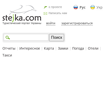
о проекте
Рус
Укр
Написать нам
войти
зарегистрироваться
Отчеты
|
Интересное
|
Карта
|
Замки
|
Погода
|
Отели
|
Такси