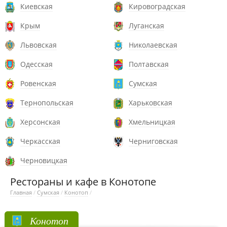
Киевская
Кировоградская
Крым
Луганская
Львовская
Николаевская
Одесская
Полтавская
Ровенская
Сумская
Тернопольская
Харьковская
Херсонская
Хмельницкая
Черкасская
Черниговская
Черновицкая
Рестораны и кафе в Конотопе
Главная
/
Сумская
/
Конотоп
/
Конотоп