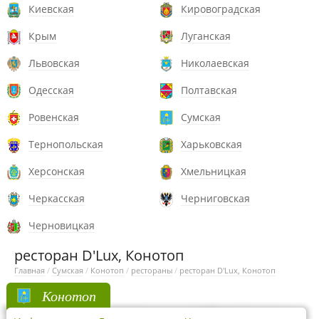
Киевская
Кировоградская
Крым
Луганская
Львовская
Николаевская
Одесская
Полтавская
Ровенская
Сумская
Тернопольская
Харьковская
Херсонская
Хмельницкая
Черкасская
Черниговская
Черновицкая
ресторан D'Lux, Конотоп
Главная
/
Сумская
/
Конотоп
/
рестораны
/
ресторан D'Lux, Конотоп
Конотоп