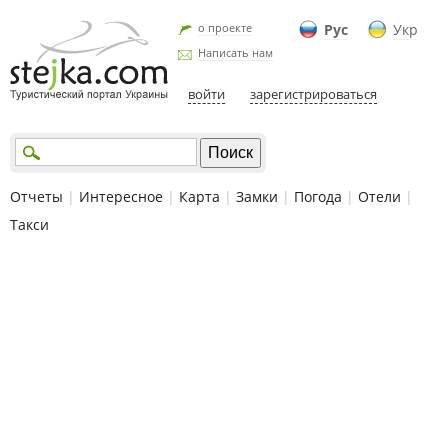
о проекте
Рус
Укр
Написать нам
войти
зарегистрироваться
Отчеты
|
Интересное
|
Карта
|
Замки
|
Погода
|
Отели
|
Такси