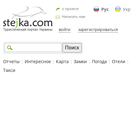
о проекте
Рус
Укр
Написать нам
войти
зарегистрироваться
Отчеты
|
Интересное
|
Карта
|
Замки
|
Погода
|
Отели
|
Такси