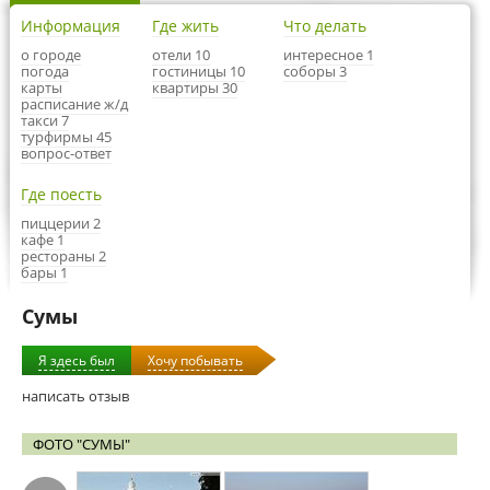
Информация
Где жить
Что делать
о городе
отели 10
интересное 1
погода
гостиницы 10
соборы 3
карты
квартиры 30
расписание ж/д
такси 7
турфирмы 45
вопрос-ответ
Где поесть
пиццерии 2
кафе 1
рестораны 2
бары 1
Сумы
Я здесь был
Хочу побывать
написать отзыв
ФОТО "СУМЫ"