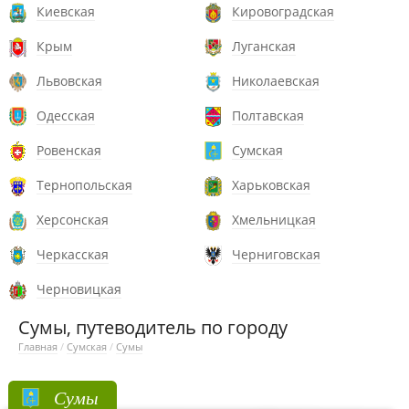
Киевская
Кировоградская
Крым
Луганская
Львовская
Николаевская
Одесская
Полтавская
Ровенская
Сумская
Тернопольская
Харьковская
Херсонская
Хмельницкая
Черкасская
Черниговская
Черновицкая
Сумы, путеводитель по городу
Главная
/
Сумская
/
Сумы
Сумы