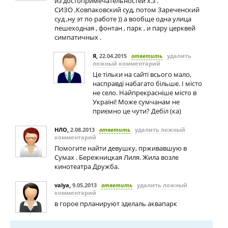
из достопримечательностей х.з .
СИЗО ,Ковпаковский суд, потом Зареченский
суд ,ну эт по работе )) а вообще одна улица
пешеходная , фонтан , парк , и пару церквей
симпатичных .
Я
,
22.04.2015
ответить
удалить
ложный комментарий
Це тільки на сайті всього мало,
насправді набагато більше. І місто
не село. Найпрекрасніше місто в
Україні! Може сумчанам не
приємно це чути? Дебіл (ка)
НЛО
,
2.08.2013
ответить
удалить ложный
комментарий
Помогите найти девушку, прживавшую в
Сумах . Бережницкая Лиля. Жила возле
кинотеатра Дружба.
valya
,
9.05.2013
ответить
удалить ложный
комментарий
в горое прланируют зделаль аквапарк