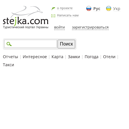
о проекте
Рус
Укр
Написать нам
войти
зарегистрироваться
Отчеты
|
Интересное
|
Карта
|
Замки
|
Погода
|
Отели
|
Такси