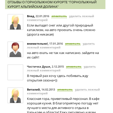
ОТЗЫВЫ О ГОРНОЛЫЖНОМ КУРОРТЕ "ГОРНОЛЫЖНЫЙ
КУРОРТ АЛЬПИЙСКАЯ ДОЛИНА"
Влад
,
22.01.2016
ответить
удалить ложный
комментарий
Если выпадет снег или другой природный
катаклизм, на авто проехать очень сложно
(дорога никакая)
внимательно!
,
17.01.2016
ответить
удалить
ложный комментарий
на авто ехать не так как написано. зайдите на
их сайт!
Частичка Души
,
2.12.2015
ответить
удалить
ложный комментарий
В первый раз хочу сдесь побивать,жду
открытия сезона=))
Виталий
,
14.02.2013
ответить
удалить ложный
комментарий
Классная гора, приветливый персонал. В кафе
хорошая кухня. В благоприятную погоду нет
лучшего места для активного отдыха в
Харькове и области! Езжу регулярно и всем