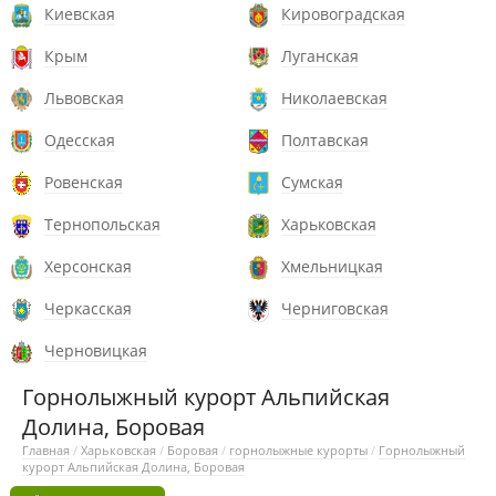
Киевская
Кировоградская
Крым
Луганская
Львовская
Николаевская
Одесская
Полтавская
Ровенская
Сумская
Тернопольская
Харьковская
Херсонская
Хмельницкая
Черкасская
Черниговская
Черновицкая
Горнолыжный курорт Альпийская
Долина, Боровая
Главная
/
Харьковская
/
Боровая
/
горнолыжные курорты
/
Горнолыжный
курорт Альпийская Долина, Боровая