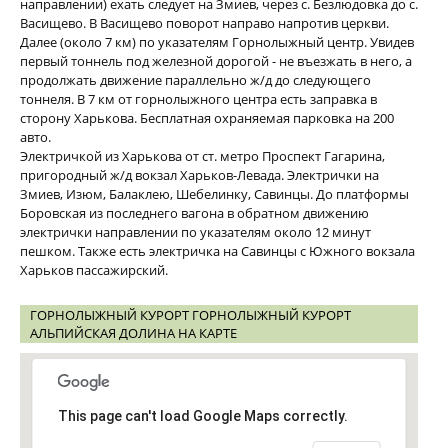
направлении) ехать следует на Змиев, через с. Безлюдовка до с.
Васищево. В Васищево поворот направо напротив церкви.
Далее (около 7 км) по указателям Горнолыжный центр. Увидев
первый тоннель под железной дорогой - не въезжать в него, а
продолжать движение параллельно ж/д до следующего
тоннеля. В 7 км от горнолыжного центра есть заправка в
сторону Харькова. Бесплатная охраняемая парковка на 200
авто.
Электричкой из Харькова от ст. метро Проспект Гагарина,
пригородный ж/д вокзал Харьков-Левада. Электрички на
Змиев, Изюм, Балаклею, Шебелинку, Савинцы. До платформы
Боровская из последнего вагона в обратном движению
электрички направлении по указателям около 12 минут
пешком. Также есть электричка на Савинцы с Южного вокзала
Харьков пассажирский.
ГОРНОЛЫЖНЫЙ КУРОРТ ГОРНОЛЫЖНЫЙ КУРОРТ
АЛЬПИЙСКАЯ ДОЛИНА НА КАРТЕ
This page can't load Google Maps correctly.