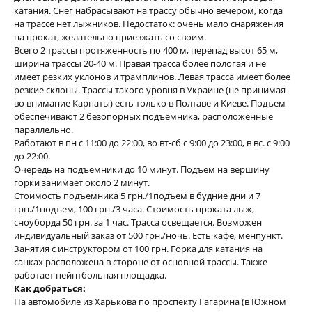
катания. Снег набрасывают на трассу обычно вечером, когда
на трассе нет лыжников. Недостаток: очень мало снаряжения
на прокат, желательно приезжать со своим.
Всего 2 трассы протяженность по 400 м, перепад высот 65 м,
ширина трассы 20-40 м. Правая трасса более пологая и не
имеет резких уклонов и трамплинов. Левая трасса имеет более
резкие склоны. Трассы такого уровня в Украине (не принимая
во внимание Карпаты) есть только в Полтаве и Киеве. Подъем
обеспечивают 2 безопорных подъемника, расположенные
параллельно.
Работают в пн с 11:00 до 22:00, во вт-сб с 9:00 до 23:00, в вс. с 9:00
до 22:00.
Очередь на подъемники до 10 минут. Подъем на вершину
горки занимает около 2 минут.
Стоимость подъемника 5 грн./1подъем в будние дни и 7
грн./1подъем, 100 грн./3 часа. Стоимость проката лыж,
сноуборда 50 грн. за 1 час. Трасса освещается. Возможен
индивидуальный заказ от 500 грн./ночь. Есть кафе, менпункт.
Занятия с инструктором от 100 грн. Горка для катания на
санках расположена в стороне от основной трассы. Также
работает пейнтбольная площадка.
Как добраться:
На автомобиле из Харькова по проспекту Гагарина (в Южном