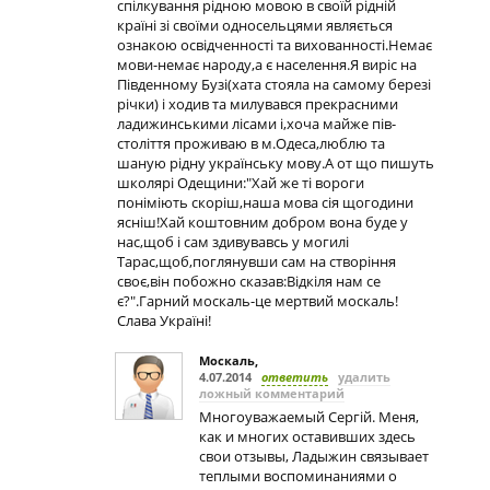
спілкування рідною мовою в своїй рідній
країні зі своїми односельцями являється
ознакою освідченності та вихованності.Немає
мови-немає народу,а є населення.Я виріс на
Південному Бузі(хата стояла на самому березі
річки) і ходив та милувався прекрасними
ладижинськими лісами і,хоча майже пів-
століття проживаю в м.Одеса,люблю та
шаную рідну українську мову.А от що пишуть
школярі Одещини:"Хай же ті вороги
поніміють скоріш,наша мова сія щогодини
ясніш!Хай коштовним добром вона буде у
нас,щоб і сам здивувавсь у могилі
Тарас,щоб,поглянувши сам на створіння
своє,він побожно сказав:Відкіля нам се
є?".Гарний москаль-це мертвий москаль!
Слава Україні!
Москаль
,
4.07.2014
ответить
удалить
ложный комментарий
Многоуважаемый Сергiй. Меня,
как и многих оставивших здесь
свои отзывы, Ладыжин связывает
теплыми воспоминаниями о