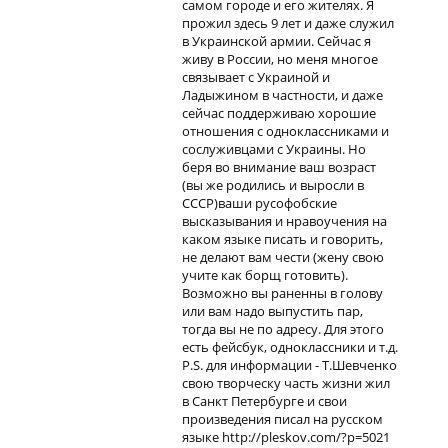
самом городе и его жителях. Я
прожил здесь 9 лет и даже служил
в Украинской армии. Сейчас я
живу в России, но меня многое
связывает с Украиной и
Ладыжином в частности, и даже
сейчас поддерживаю хорошие
отношения с одноклассниками и
сослуживцами с Украины. Но
беря во внимание ваш возраст
(вы же родились и выросли в
СССР)ваши русофобские
высказывания и нравоучения на
каком языке писать и говорить,
не делают вам чести (жену свою
учите как борщ готовить).
Возможно вы раненны в голову
или вам надо выпустить пар,
тогда вы не по адресу. Для этого
есть фейсбук, одноклассники и т.д.
P.S. для информации - Т.Шевченко
свою творческу часть жизни жил
в Санкт Петербурге и свои
произведения писал на русском
языке http://pleskov.com/?p=5021