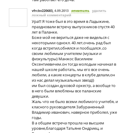
vfrcbv220683
,
4.09.2013
ответить
удалить
ложный комментарий
Ура!!! Я тоже был в это время в Ладыжине,
праздновали встречу выпускников спустя 40
лет в Паланке.
Боже мой не вериться даже не виделься с
некоторыми однокл. 40 лет,очень рад был
когда встретил,обнялся и пообщался ,со
своим любимым учителем (музыки и
физкультуры) Манжос Василием
Оксентиевичем.он тогда молодым начинал в
нашей школе работать, мы его все очень
любили, а какие концерты в клубе делали,он
из нас делал музыкальных звезд))
им был создан духовой оркестр, а вообще то
в него были влюблены все паланские
девушки.
Жаль что не было всеми любимого учитебя, и
класного руководителя Забураненный
Владимир иванович, наверное приболел, уже
годы.
В а общем встреча прошла на высшем
уровне,благодаря Татьяне Ондриец, и