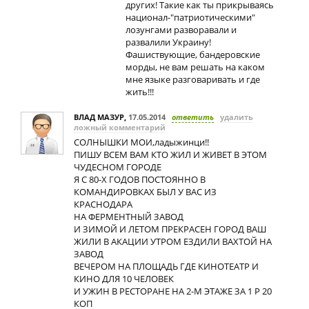
других! Такие как ты прикрываясь
национал-"патриотическими"
лозунгами разворавали и
развалили Украину!
Фашиствующие, бандеровские
морды, не вам решать на каком
мне языке разговаривать и где
жить!!!
ВЛАД МАЗУР
,
17.05.2014
ответить
удалить
ложный комментарий
СОЛНЫШКИ МОИ,ладыжинци!!
ПИШУ ВСЕМ ВАМ КТО ЖИЛ И ЖИВЕТ В ЭТОМ
ЧУДЕСНОМ ГОРОДЕ
Я С 80-Х ГОДОВ ПОСТОЯННО В
КОМАНДИРОВКАХ БЫЛ У ВАС ИЗ
КРАСНОДАРА
НА ФЕРМЕНТНЫЙ ЗАВОД
И ЗИМОЙ И ЛЕТОМ ПРЕКРАСЕН ГОРОД ВАШ
ЖИЛИ В АКАЦИИ УТРОМ ЕЗДИЛИ ВАХТОЙ НА
ЗАВОД
ВЕЧЕРОМ НА ПЛОЩАДЬ ГДЕ КИНОТЕАТР И
КИНО ДЛЯ 10 ЧЕЛОВЕК
И УЖИН В РЕСТОРАНЕ НА 2-М ЭТАЖЕ ЗА 1 Р 20
КОП