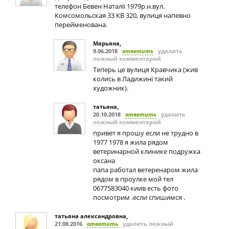
телефон Бевен Наталії 1979р.н.вул.
Комсомольская 33 КВ 320, вулиця напевно
перейменована.
Марьяна
,
9.06.2018
ответить
удалить
ложный комментарий
Теперь це вулиця Кравчика (жив
колись в Ладижині такий
художник).
татьяна
,
20.10.2018
ответить
удалить
ложный комментарий
привет я прошу если не трудно в
1977 1978 я жила рядом
ветеринарной клинике подружка
оксана
папа работал ветеренаром жила
рядом в проулке мой тел
0677583040 киив есть фото
посмотрим .если спишимся .
татьяна александровна
,
21.08.2016
ответить
удалить ложный