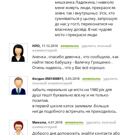
мешканка Ладижина, і навколо
мене живуть люди, прекрасні як
зовні, так і внутрішньо. Усіх, хто
сумнівається у цьому, запрошую
до нас у гості, переконатися на
власному досвіді. В нас чудове
місто і прекрасні люди.
НЛО
,
11.12.2018
ответить
удалить ложный
комментарий
Анечка , спасибо девочка , что сообщила , как
найти твою бабушку - Валечку Грищенко .
Очень надеюсь , что у Вас всё хорошо.
богдан 0501458811
,
3.03.2018
ответить
удалить
ложный комментарий
забыть нереально це мiсто.на 1980 рік для
душі тешіт буквально все.ну и не только
позитив.
в первой школе каток заливали .больше
нигде подобного встречать не приходилось.
Микола
,
4.01.2018
ответить
удалить ложный
комментарий
Доброго дня допоможіть знайти контакти або