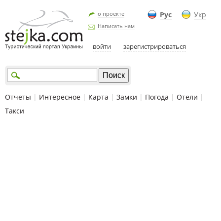
о проекте
Рус
Укр
Написать нам
войти
зарегистрироваться
Отчеты
|
Интересное
|
Карта
|
Замки
|
Погода
|
Отели
|
Такси