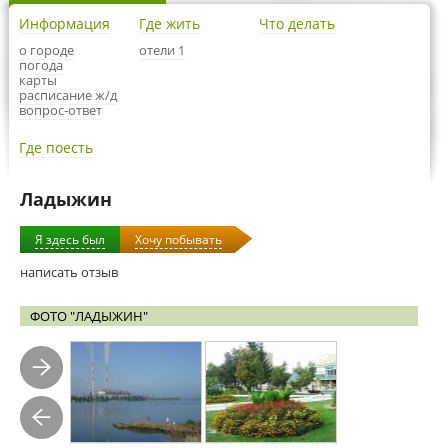
Информация
Где жить
Что делать
о городе
отели 1
погода
карты
расписание ж/д
вопрос-ответ
Где поесть
Ладыжин
Я здесь был
Хочу побывать
написать отзыв
ФОТО "ЛАДЫЖИН"