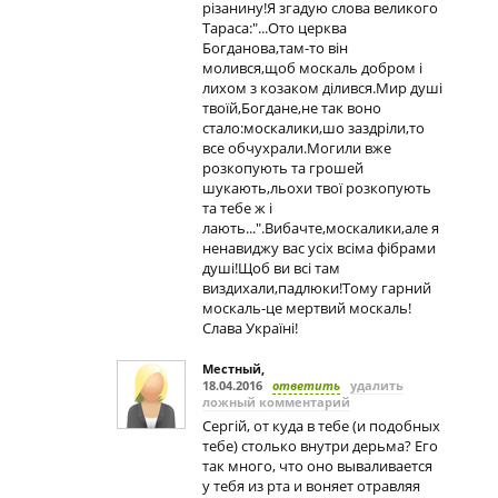
різанину!Я згадую слова великого
Тараса:"...Ото церква
Богданова,там-то він
молився,щоб москаль добром і
лихом з козаком ділився.Мир душі
твоїй,Богдане,не так воно
стало:москалики,шо заздріли,то
все обчухрали.Могили вже
розкопують та грошей
шукають,льохи твої розкопують
та тебе ж і
лають...".Вибачте,москалики,але я
ненавиджу вас усіх всіма фібрами
душі!Щоб ви всі там
виздихали,падлюки!Тому гарний
москаль-це мертвий москаль!
Слава Україні!
Местный
,
18.04.2016
ответить
удалить
ложный комментарий
Сергiй, от куда в тебе (и подобных
тебе) столько внутри дерьма? Его
так много, что оно вываливается
у тебя из рта и воняет отравляя