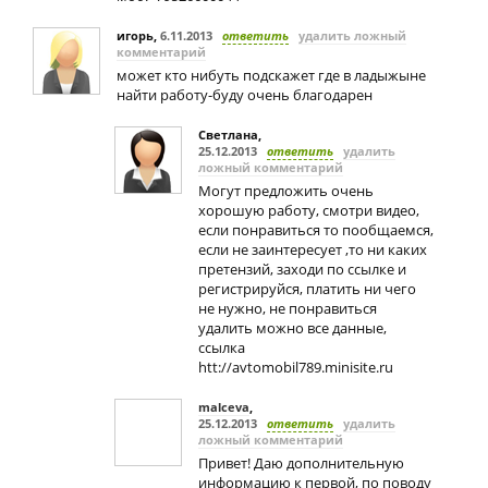
игорь
,
6.11.2013
ответить
удалить ложный
комментарий
может кто нибуть подскажет где в ладыжыне
найти работу-буду очень благодарен
Светлана
,
25.12.2013
ответить
удалить
ложный комментарий
Могут предложить очень
хорошую работу, смотри видео,
если понравиться то пообщаемся,
если не заинтересует ,то ни каких
претензий, заходи по ссылке и
регистрируйся, платить ни чего
не нужно, не понравиться
удалить можно все данные,
ссылка
htt://avtomobil789.minisite.ru
malceva
,
25.12.2013
ответить
удалить
ложный комментарий
Привет! Даю дополнительную
информацию к первой, по поводу