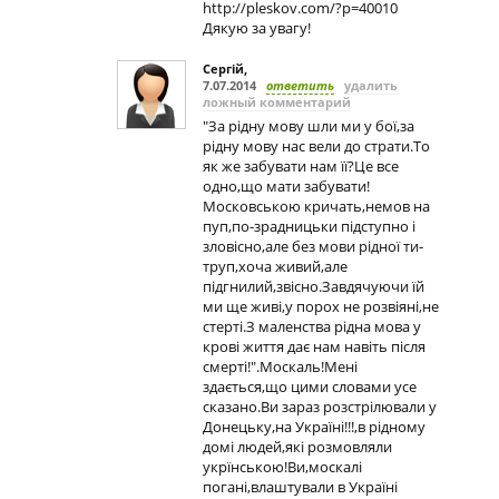
http://pleskov.com/?p=40010
Дякую за увагу!
Сергій
,
7.07.2014
ответить
удалить
ложный комментарий
"За рідну мову шли ми у бої,за
рідну мову нас вели до страти.То
як же забувати нам її?Це все
одно,що мати забувати!
Московською кричать,немов на
пуп,по-зрадницьки підступно і
зловісно,але без мови рідної ти-
труп,хоча живий,але
підгнилий,звісно.Завдячуючи їй
ми ще живі,у порох не розвіяні,не
стерті.З маленства рідна мова у
крові життя дає нам навіть після
смерті!".Москаль!Мені
здається,що цими словами усе
сказано.Ви зараз розстрілювали у
Донецьку,на Україні!!!,в рідному
домі людей,які розмовляли
укрїнською!Ви,москалі
погані,влаштували в Україні