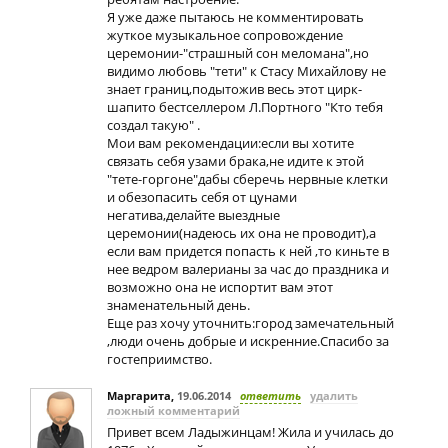
Я уже даже пытаюсь не комментировать
жуткое музыкальное сопровождение
церемонии-"страшный сон меломана",но
видимо любовь "тети" к Стасу Михайлову не
знает границ,подытожив весь этот цирк-
шапито бестселлером Л.Портного "Кто тебя
создал такую" .
Мои вам рекомендации:если вы хотите
связать себя узами брака,не идите к этой
"тете-горгоне"дабы сберечь нервные клетки
и обезопасить себя от цунами
негатива,делайте выездные
церемонии(надеюсь их она не проводит),а
если вам придется попасть к ней ,то киньте в
нее ведром валерианы за час до праздника и
возможно она не испортит вам этот
знаменательный день.
Еще раз хочу уточнить:город замечательный
,люди очень добрые и искренние.Спасибо за
гостеприимство.
Маргарита
,
19.06.2014
ответить
удалить
ложный комментарий
Привет всем Ладыжинцам! Жила и училась до