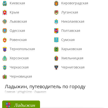
Киевская
Кировоградская
Крым
Луганская
Львовская
Николаевская
Одесская
Полтавская
Ровенская
Сумская
Тернопольская
Харьковская
Херсонская
Хмельницкая
Черкасская
Черниговская
Черновицкая
Ладыжин, путеводитель по городу
Главная
/
pHqghUme
/
Ладыжин
Ладыжин