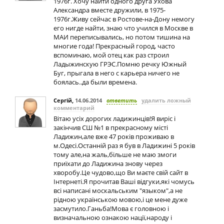
1976г. Хочу найти одного друга Ухова
Александра вместе дружили, в 1975-
1976г.Живу сейчас в Ростове-на-Дону немогу
его нигде найти, знаю что учился в Москве в
МАИ переписывались, но потом тишина на
многие года! Прекрасный город, часто
вспоминаю, мой отец как раз строил
Ладыжинскую ГРЭС.Помню речку Южный
Буг, прыгала в него с карьера ничего не
боялась..да были времена.
Сергій
,
14.06.2014
ответить
удалить ложный
комментарий
Вітаю усіх дорогих ладижинців!Я виріс і
закінчив СШ №1 в прекрасному місті
Ладижин,але вже 47 років проживаю в
м.Одесі.Останній раз я був в Ладижині 5 років
тому але,на жаль,більше не маю змоги
приїхати до Ладижина знову через
хворобу.Це чудово,що Ви маєте свій сайт в
Інтернеті.Я прочитав Ваші відгуки,які чомусь
всі написані москальським "языком",а не
рідною українською мовою,і це мене дуже
засмутило.Ганьба!Мова є головною і
визначальною ознакою нації,народу і