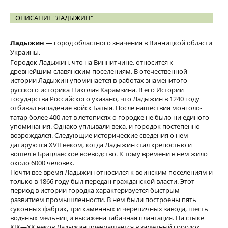
ОПИСАНИЕ "ЛАДЫЖИН"
Ладыжин
— город областного значения в Винницкой области
Украины.
Городок Ладыжин, что на Виннитчине, относится к
древнейшим славянским поселениям. В отечественной
истории Ладыжин упоминается в работах знаменитого
русского историка Николая Карамзина. В его Истории
государства Российского указано, что Ладыжин в 1240 году
отбивал нападение войск Батыя. После нашествия монголо-
татар более 400 лет в летописях о городке не было ни единого
упоминания. Однако уплывали века, и городок постепенно
возрождался. Следующие исторические сведения о нем
датируются XVII веком, когда Ладыжин стал крепостью и
вошел в Брацлавское воеводство. К тому времени в нем жило
около 6000 человек.
Почти все время Ладыжин относился к воинским поселениям и
только в 1866 году был передан гражданской власти. Этот
период в истории городка характеризуется быстрым
развитием промышленности. В нем были построены пять
суконных фабрик, три каменных и черепичных завода, шесть
водяных мельниц и высажена табачная плантация. На стыке
XIX—XX веков Ладыжин превращается в заметный городок,