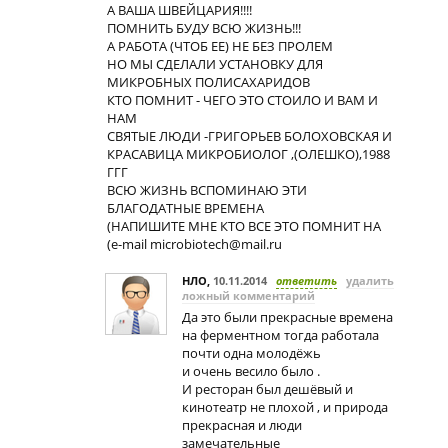
А ВАША ШВЕЙЦАРИЯ!!!!
ПОМНИТЬ БУДУ ВСЮ ЖИЗНЬ!!!
А РАБОТА (ЧТОБ ЕЕ) НЕ БЕЗ ПРОЛЕМ
НО МЫ СДЕЛАЛИ УСТАНОВКУ ДЛЯ
МИКРОБНЫХ ПОЛИСАХАРИДОВ
КТО ПОМНИТ - ЧЕГО ЭТО СТОИЛО И ВАМ И
НАМ
СВЯТЫЕ ЛЮДИ -ГРИГОРЬЕВ БОЛОХОВСКАЯ И
КРАСАВИЦА МИКРОБИОЛОГ ,(ОЛЕШКО),1988
ГГГ
ВСЮ ЖИЗНЬ ВСПОМИНАЮ ЭТИ
БЛАГОДАТНЫЕ ВРЕМЕНА
(НАПИШИТЕ МНЕ КТО ВСЕ ЭТО ПОМНИТ НА
(e-mail
microbiotech@mail.ru
НЛО
,
10.11.2014
ответить
удалить
ложный комментарий
Да это были прекрасные времена
на ферментном тогда работала
почти одна молодёжь
и очень весило было .
И ресторан был дешёвый и
кинотеатр не плохой , и природа
прекрасная и люди
замечательные