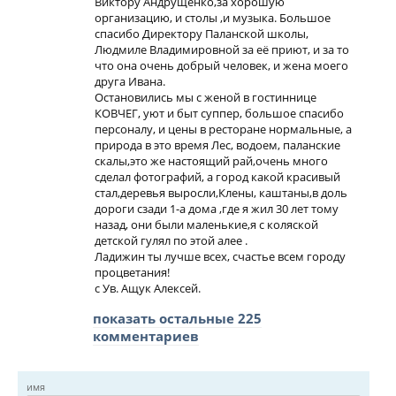
Виктору Андрущенко,за хорошую
организацию, и столы ,и музыка. Большое
спасибо Директору Паланской школы,
Людмиле Владимировной за её приют, и за то
что она очень добрый человек, и жена моего
друга Ивана.
Остановились мы с женой в гостиннице
КОВЧЕГ, уют и быт суппер, большое спасибо
персоналу, и цены в ресторане нормальные, а
природа в это время Лес, водоем, паланские
скалы,это же настоящий рай,очень много
сделал фотографий, а город какой красивый
стал,деревья выросли,Клены, каштаны,в доль
дороги сзади 1-а дома ,где я жил 30 лет тому
назад, они были маленькие,я с коляской
детской гулял по этой алее .
Ладижин ты лучше всех, счастье всем городу
процветания!
с Ув. Ащук Алексей.
показать остальные 225
комментариев
имя