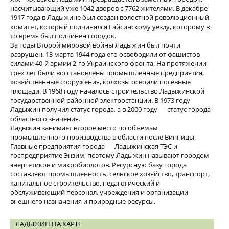
насчитывающий уже 1042 дворов с 7762 жителями. В декабре
1917 года в Ладыжине был создан волостной революционный
комитет, который подчинялся Гайсинскому уезду, которому в
то время был подчинен городок.
За годы Второй мировой войны Ладыжин был почти
разрушен. 13 марта 1944 года его освободили от фашистов
силами 40-й армии 2-го Украинского фронта. На протяжении
трех лет были восстановлены промышленные предприятия,
хозяйственные сооружения, колхозы освоили посевные
площади. В 1968 году началось строительство Ладыжинской
государственной районной электростанции. В 1973 году
Ладыжин получил статус города, а в 2000 году — статус города
областного значения.
Ладыжин занимает второе место по объемам
промышленного производства в области после Винницы.
Главные предприятия города — Ладыжинская ТЭС и
госпредприятие Энзим, поэтому Ладыжин называют городом
энергетиков и микробиологов. Ресурсную базу города
составляют промышленность, сельское хозяйство, транспорт,
капитальное строительство, педагогический и
обслуживающий персонал, учреждения и организации
внешнего назначения и природные ресурсы.
ЛАДЫЖИН НА КАРТЕ