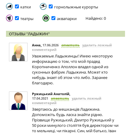
катки
горнолыжные курорты
Найдено: 0
театры
аквапарки
ОТЗЫВЫ "ЛАДЫЖИН"
Анна
,
17.06.2026
ответить
удалить ложный
комментарий
Уважаемые Ладыжинцы! Имею некоторую
информацию о том, что мой прадед
Коропниченко Аполлон владел одной из
суконных фабрик Ладыжина. Может кто
нибудь знает об этом что либо. Заранее
благодарю.
Ружицький Анатолій
,
17.04.2021
ответить
удалить ложный
комментарий
Звертаюсь до мешканців Ладижина.
Допоможіть будь ласка знайти рідню.
Прізвище Ружицький, Дмитро Ружицький у
50 роки минулого століття був директором чи
то мельниці, чи пікарні. Син, мій батько, Іван