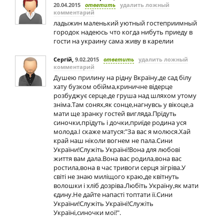
20.04.2015
ответить
удалить ложный
комментарий
ладыжин маленький уютный гостеприимный
городок надеюсь что когда нибуть приеду в
гости на украину сама живу в карелии
Сергій
,
9.02.2015
ответить
удалить ложный
комментарий
Душею прилину на рідну Вкраїну,де сад білу
хату бузком обійма,криничне відерце
розбуджує серце,де груша над шляхом утому
зніма.Там сонях,як сонце,нагнувсь у вікоце,а
мати ще зранку гостей вигляда.Прїдуть
синочки,прїдуть і дочки,приїде родина уся
молода.І скаже матуся:"За вас я молюся.Хай
край наш ніколи вогнем не пала.Сини
України!Служіть Україні!Вона для любові
життя вам дала.Вона вас родила,вона вас
ростила,вона в час тривоги серця зігріва.У
світі не знаю миліщого краю,де квітнуть
волошки і хліб дозріва.Любіть Україну,як мати
єдину.Не дайте напасті топтати її.Сини
України!Служіть Україні!Служіть
Україні,синочки мої!".