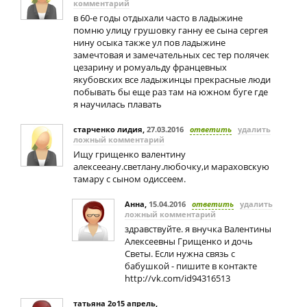
комментарий
в 60-е годы отдыхали часто в ладыжине
помню улицу грушовку ганну ее сына сергея
нину осыка также ул пов ладыжине
замечтовая и замечательных сес тер полячек
цезарину и ромуальду францевных
якубовских все ладыжинцы прекрасные люди
побывать бы еще раз там на южном буге где
я научилась плавать
старченко лидия
,
27.03.2016
ответить
удалить
ложный комментарий
Ищу грищенко валентину
алексееану.светлану.любочку,и мараховскую
тамару с сыном одиссеем.
Анна
,
15.04.2016
ответить
удалить
ложный комментарий
здравствуйте. я внучка Валентины
Алексеевны Грищенко и дочь
Светы. Если нужна связь с
бабушкой - пишите в контакте
http://vk.com/id94316513
татьяна 2о15 апрель
,