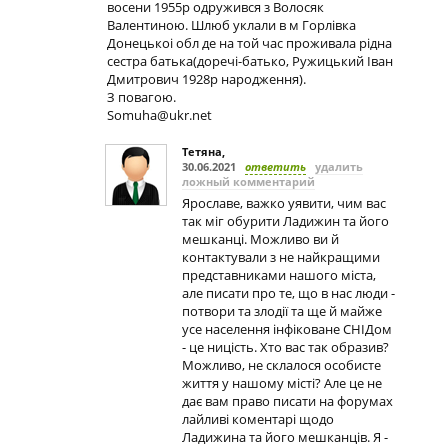
восени 1955р одружився з Волосяк
Валентиною. Шлюб уклали в м Горлівка
Донецькоі обл де на той час проживала рідна
сестра батька(доречі-батько, Ружицький Іван
Дмитрович 1928р народження).
З повагою.
Somuha@ukr.net
Тетяна
,
30.06.2021
ответить
удалить
ложный комментарий
Ярославе, важко уявити, чим вас
так міг обурити Ладижин та його
мешканці. Можливо ви й
контактували з не найкращими
представниками нашого міста,
але писати про те, що в нас люди -
потвори та злодії та ще й майже
усе населення інфіковане СНІДом
- це ницість. Хто вас так образив?
Можливо, не склалося особисте
життя у нашому місті? Але це не
дає вам право писати на форумах
лайливі коментарі щодо
Ладижина та його мешканців. Я -