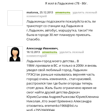
Я жил в Ладыжине с78 - 86г.
malceva
,
25.12.2013
ответить
удалить ложный
комментарий
Ладыжинцы подскажите пожалуйста есть ли
транспорт со станции жд Ладыжин в
г.Ладыжин, автобус, маршрутка, такси? Не
была в городе 30 лет планирую приехать.
Спасибо.
Александр Иванович
,
18.12.2013
ответить
удалить ложный
комментарий
Ладыжин-город моего детства... В
1984г.призвали в ВС. и только в 2006г.я вновь
увидел свой любимый город, Ладыжин
ГРЭС(так раньше называлась верхняя часть
города) очень изменился... стал красивей,
расстроился там где были огороды теперь
стоят дома. Жаль было ограничено время не
смог найти друзей детства-Деркач
Юрия;Сычева Андрея;Рыжкова Юрия;Кленина
Николая...Кто знает Ерёменко Александра
отзовитесь
eremenko1966@list.ru
моб.+79526600044