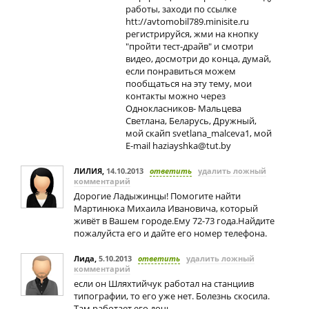
работы, заходи по ссылке
htt://avtomobil789.minisite.ru
регистрируйся, жми на кнопку
"пройти тест-драйв" и смотри
видео, досмотри до конца, думай,
если понравиться можем
пообщаться на эту тему, мои
контакты можно через
Однокласников- Мальцева
Светлана, Беларусь, Дружный,
мой скайп svetlana_malceva1, мой
E-mail
haziayshka@tut.by
ЛИЛИЯ
,
14.10.2013
ответить
удалить ложный
комментарий
Дорогие Ладыжинцы! Помогите найти
Мартинюка Михаила Ивановича, который
живёт в Вашем городе.Ему 72-73 года.Найдите
пожалуйста его и дайте его номер телефона.
Лида
,
5.10.2013
ответить
удалить ложный
комментарий
если он Шляхтийчук работал на станциив
типографии, то его уже нет. Болезнь скосила.
Там работает его дочь.