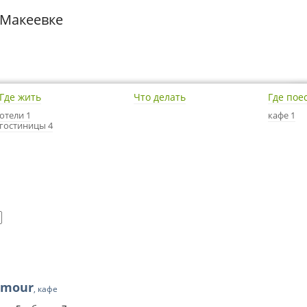
 Макеевке
Где жить
Что делать
Где пое
отели 1
кафе 1
гостиницы 4
amour
, кафе