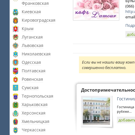
Буль
Франковская
(066)
Киевская
http:
email
Кировоградская
Подр
Крым
доб
Луганская
Львовская
Николаевская
Одесская
Если вы не нашли вашу комп
совершенно бесплатно.
Полтавская
Ровенская
Сумская
Достопримечательно
Тернопольская
Гостини
Харьковская
Гостиница
рубеже...
Херсонская
добавит
Хмельницкая
Черкасская