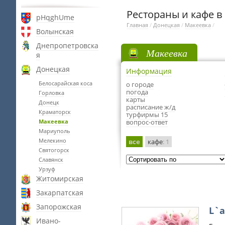
Рестораны и кафе в
pHqghUme
Главная
/
Донецкая
/
Макеевка
/
Волынская
Днепропетровска
Макеевка
я
Донецкая
Информация
Белосарайская коса
о городе
погода
Горловка
карты
Донецк
расписание ж/д
Краматорск
турфирмы 15
Макеевка
вопрос-ответ
Мариуполь
Мелекино
все
кафе
: 1
Святогорск
Славянск
Урзуф
Житомирская
Закарпатская
Запорожская
L`
Ивано-