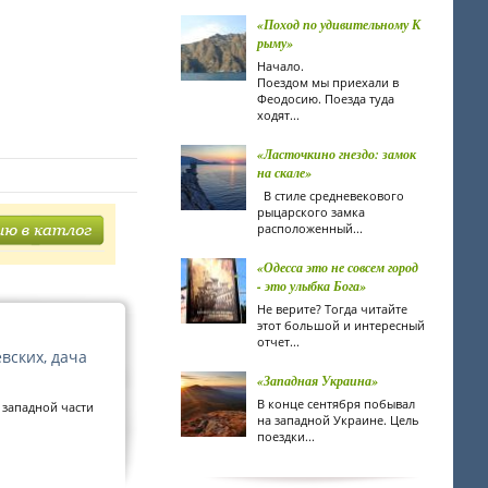
«Поход по удивительному К
рыму»
Начало.
Поездом мы приехали в
Феодосию. Поезда туда
ходят...
«Ласточкино гнездо: замок
на скале»
В стиле средневекового
рыцарского замка
расположенный...
«Одесса это не совсем город
- это улыбка Бога»
Не верите? Тогда читайте
этот большой и интересный
отчет...
вских, дача
«Западная Украина»
В конце сентября побывал
 западной части
на западной Украине. Цель
поездки...