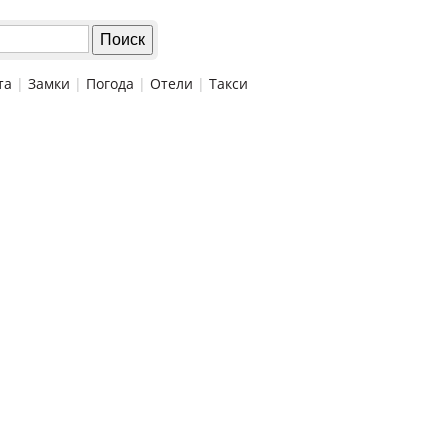
та
|
Замки
|
Погода
|
Отели
|
Такси