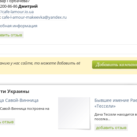
вар Горбачева7
 200-86-86
Дмитрий
//cafe-lamour.io.ua
:
cafe-l-amour-makeevka@yandex.ru
обная информация
авить отзыв
анию у нас сайте, то можете добавить её
сти Украины
ца Савой-Винница
Бывшее имение Рае
«Тессели»
 Савой-Винница построена на
Дача Тессели находится в
поселка...
ь отзыв
добавить отзыв