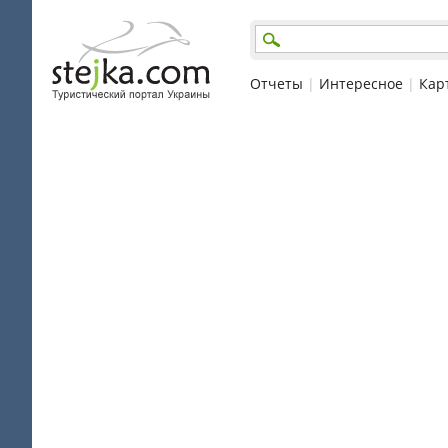
Отчеты
|
Интересное
|
Кар