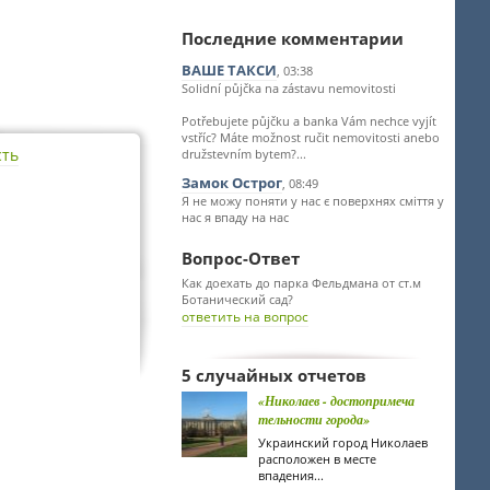
Последние комментарии
ВАШЕ ТАКСИ
, 03:38
Solidní půjčka na zástavu nemovitosti
Potřebujete půjčku a banka Vám nechce vyjít
vstříc? Máte možnost ručit nemovitosti anebo
сть
družstevním bytem?...
Замок Острог
, 08:49
Я не можу поняти у нас є поверхнях сміття у
нас я впаду на нас
Вопрос-Ответ
Как доехать до парка Фельдмана от ст.м
Ботанический сад?
ответить на вопрос
5 случайных отчетов
«Николаев - достопримеча
тельности города»
Украинский город Николаев
расположен в месте
впадения...