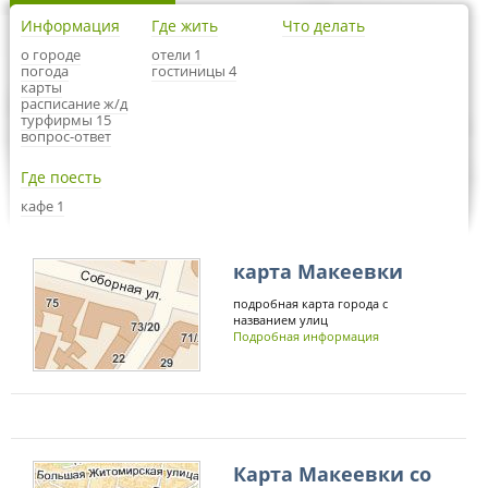
Информация
Где жить
Что делать
о городе
отели 1
погода
гостиницы 4
карты
расписание ж/д
турфирмы 15
вопрос-ответ
Где поесть
кафе 1
карта Макеевки
подробная карта города с
названием улиц
Подробная информация
Карта Макеевки со