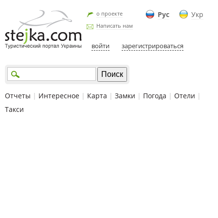
о проекте
Рус
Укр
Написать нам
войти
зарегистрироваться
Отчеты
|
Интересное
|
Карта
|
Замки
|
Погода
|
Отели
|
Такси