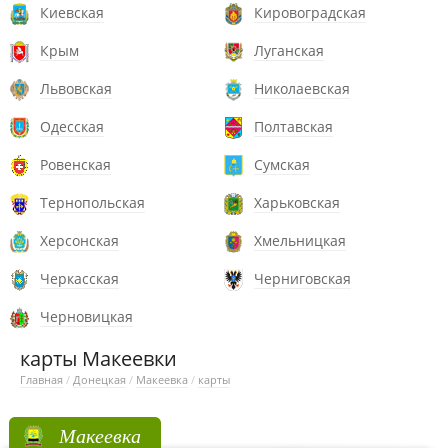
Киевская
Кировоградская
Крым
Луганская
Львовская
Николаевская
Одесская
Полтавская
Ровенская
Сумская
Тернопольская
Харьковская
Херсонская
Хмельницкая
Черкасская
Черниговская
Черновицкая
карты Макеевки
Главная
/
Донецкая
/
Макеевка
/
карты
Макеевка