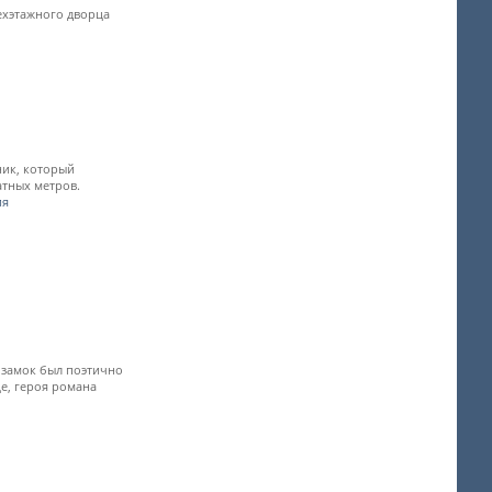
ехэтажного дворца
ник, который
атных метров.
ия
к замок был поэтично
е, героя романа