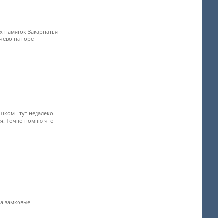
х памяток Закарпатья
ачево на горе
шком - тут недалеко.
ия. Точно помню что
на замковые