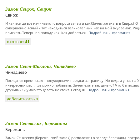
Замок Свирж, Свирж
Свирж
И как всегда все начинается с вопроса зачем и как?Зачем же ехать в Свирж? О
совершенно ясный – тут находиться великолепный как на мой вкус замок. Ради
приехать.Теперь по поводу как. Как добраться...
Подробная информация
отзывов:
41
Замок Сент-Миклош, Чинадиево
Чинадиево
Последнее время стают популярными поездки за границу. Но ведь и у нас на 
интересных мест. Где можно побывать. Зачем ехать так далеко? Что бы похвас
друзьями? Думаю это делать не стоит. Сегодня...
Подробная информация
добавить отзыв
Замок Сенявских, Бережаны
Бережаны
Замок Сенявских (Бережанский замок) расположен в городе Бережаны, постро