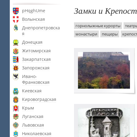
Замки и Крепос
pHqghUme
Волынская
горнолыжные курорты
театр
Днепропетровска
я
монастыри
пещеры
крепос
Донецкая
Житомирская
Закарпатская
Запорожская
Ивано-
Франковская
Киевская
Кировоградская
Крым
Луганская
Львовская
Николаевская