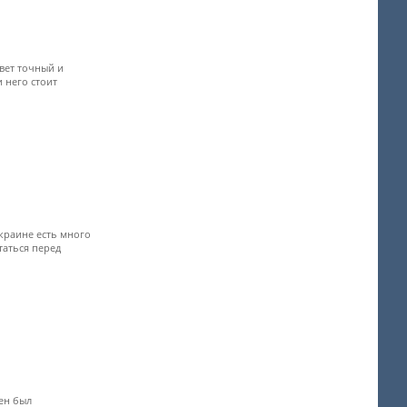
твет точный и
 него стоит
Украине есть много
таться перед
ен был