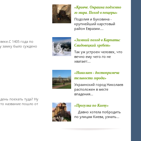
«Кривче. Окраина подземно
го мира. Поход в пещеры»
Подолия и Буковина -
крупнейший карстовый
район Евразии....
«Зимний поход в Карпаты:
веке.С 1405 года по
Свидовецкий хребет»
ду замку было суждено
Так уж устроен человек, что
вечно ему чего-то не
хватает:...
«Николаев - достопримеча
тельности города»
Украинский город Николаев
расположен в месте
впадения...
 день поехать туда? Ну
 что название пошло от
«Прогулка по Киеву»
Давно хотела побродить
по улицам Киева, узнать...