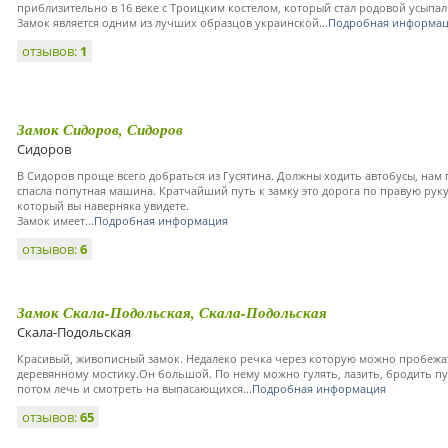
приблизительно в 16 веке с Троицким костелом, который стал родовой усыпа
Замок является одним из лучших образцов украинской...
Подробная информа
отзывов:
1
Замок Сидоров, Сидоров
Сидоров
В Сидоров проще всего добраться из Гусятина. Должны ходить автобусы, нам
спасла попутная машина. Кратчайший путь к замку это дорога по правую рук
который вы наверняка увидете.
Замок имеет...
Подробная информация
отзывов:
6
Замок Скала-Подольская, Скала-Подольская
Скала-Подольская
Красивый, живописный замок. Недалеко речка через которую можно пробеж
деревянному мостику.Он большой. По нему можно гулять, лазить, бродить пу
потом лечь и смотреть на выпасающихся...
Подробная информация
отзывов:
65