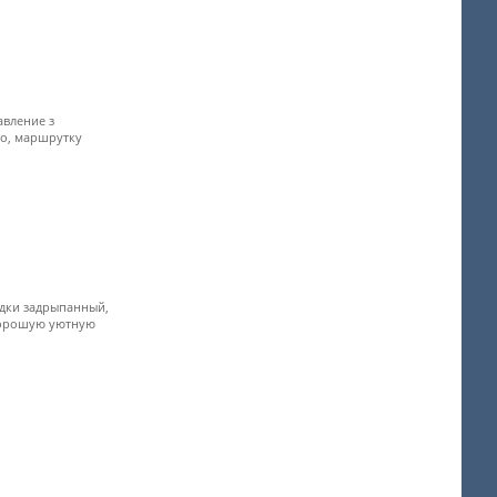
авление з
ло, маршрутку
одки задрыпанный,
 хорошую уютную