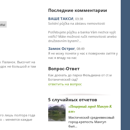
Последние комментарии
ВАШЕ ТАКСИ
, 03:38
Solidní půjčka na zástavu nemovitosti
амы
Potřebujete půjčku a banka Vám nechce vyjít
vstříc? Máte možnost ručit nemovitosti anebo
družstevním bytem?...
Замок Острог
, 08:49
Я не можу поняти у нас є поверхнях сміття у
нас я впаду на нас
к Паланок. Высочит на
родок не большой и там
Вопрос-Ответ
Как доехать до парка Фельдмана от ст.м
Ботанический сад?
ответить на вопрос
5 случайных отчетов
«Пещерный город Мангуп-К
але»
сего лишь полтора года
Мистический средневековый
бо – меняется каждые
город-крепость Мангуп
был...