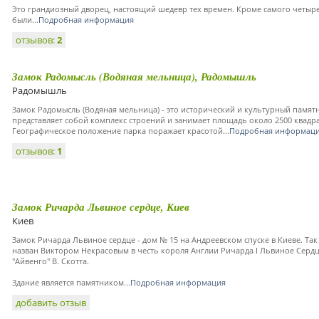
Это грандиозный дворец, настоящий шедевр тех времен. Кроме самого четыр
были...
Подробная информация
отзывов:
2
Замок Радомысль (Водяная мельница), Радомышль
Радомышль
Замок Радомысль (Водяная мельница) - это исторический и культурный памят
представляет собой комплекс строений и занимает площадь около 2500 квадр
Географическое положение парка поражает красотой...
Подробная информац
отзывов:
1
Замок Ричарда Львиное сердце, Киев
Киев
Замок Ричарда Львиное сердце - дом № 15 на Андреевском спуске в Киеве. Та
назван Виктором Некрасовым в честь короля Англии Ричарда I Львиное Сердц
"Айвенго" В. Скотта.
Здание является памятником...
Подробная информация
добавить отзыв