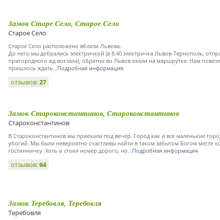
Замок Старе Село, Старое Село
Старое Село
Старое Село расположено вблизи Львова.
До него мы добрались электричкой (в 8.40 электричка Львов-Тернополь, отпр
пригородного жд вокзала), обратно во Львов ехали на маршрутке. Нам повез
пришлось ждать...
Подробная информация
отзывов:
27
Замок Староконстантинов, Староконстантинов
Староконстантинов
В Староконстантинов мы приехали под вечер. Город как и все маленькие гор
убогий. Мы были невероятно счастливы найти в таком забытом Богом месте
гостинничку. Хоть и стоил номер дорого, но...
Подробная информация
отзывов:
64
Замок Теребовля, Теребовля
Теребовля