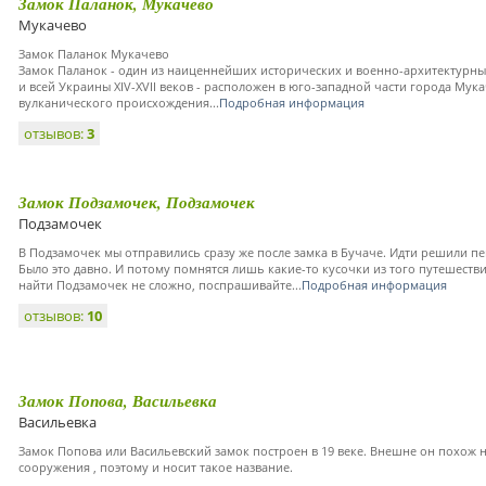
Замок Паланок, Мукачево
Мукачево
Замок Паланок Мукачево
Замок Паланок - один из наиценнейших исторических и военно-архитектурны
и всей Украины XIV-XVII веков - расположен в юго-западной части города Мук
вулканического происхождения...
Подробная информация
отзывов:
3
Замок Подзамочек, Подзамочек
Подзамочек
В Подзамочек мы отправились сразу же после замка в Бучаче. Идти решили пе
Было это давно. И потому помнятся лишь какие-то кусочки из того путешеств
найти Подзамочек не сложно, поспрашивайте...
Подробная информация
отзывов:
10
Замок Попова, Васильевка
Васильевка
Замок Попова или Васильевский замок построен в 19 веке. Внешне он похож 
сооружения , поэтому и носит такое название.