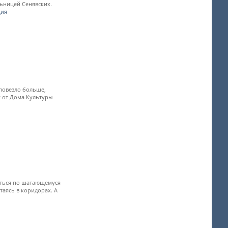
льницей Сенявских.
ция
 повезло больше,
у от Дома Культуры
аться по шатающемуся
таясь в коридорах. А