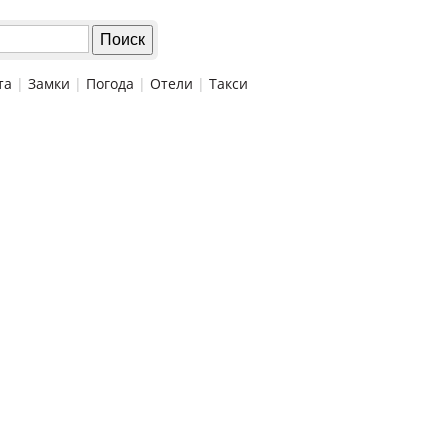
та
|
Замки
|
Погода
|
Отели
|
Такси