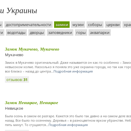
ти Украины
ы
достопримечательности
замки
музеи
соборы
церкви
хр
ти
водопады
дворцы
заповедники
горы
аквапарки
Замок Мукачево, Мукачево
Мукачево
Замок в Мукачево оригинальный. Даже называется он как-то особенно – Замо
невысоком холме. Насколько я поняла это уже окраина города, но так как го
все близко – назад до центра...
Подробная информация
отзывов:
31
Замок Невицкое, Невицкое
Невицкое
Была осень в самом ее разгаре. Кажется это было так давно а на самом деле в
назад. Все было по-осеннему. Деревья – в разноцветном ярком убранстве. Не
пять минут. То сгущаются...
Подробная информация