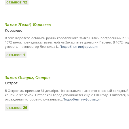
отзывов:
12
Замок Нялаб, Королево
Королево
В селе Королево остались руины королевского замка Нялаб, построенный в 13 
1672 замок пренадлежал известной на Закарпатье династии Перени. В 1672 го
умереть - император Леопольд I...
Подробная информация
отзывов:
1
Замок Острог, Острог
Острог
В Острог мы приехали 31 декабря. Что заставило нас в этот снежный холодный
конечно же замок! Острог как город упоминается еще с 1100 года. Считается,
ограждения которое использовали...
Подробная информация
отзывов:
26