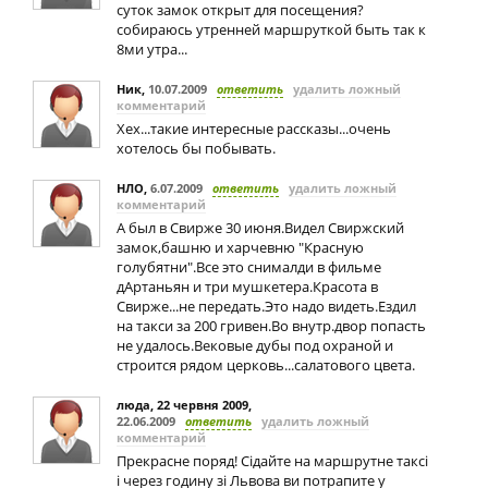
суток замок открыт для посещения?
собираюсь утренней маршруткой быть так к
8ми утра...
Ник
,
10.07.2009
ответить
удалить ложный
комментарий
Хех...такие интересные рассказы...очень
хотелось бы побывать.
НЛО
,
6.07.2009
ответить
удалить ложный
комментарий
А был в Свирже 30 июня.Видел Свиржский
замок,башню и харчевню "Красную
голубятни".Все это снималди в фильме
дАртаньян и три мушкетера.Красота в
Свирже...не передать.Это надо видеть.Ездил
на такси за 200 гривен.Во внутр.двор попасть
не удалось.Вековые дубы под охраной и
строится рядом церковь...салатового цвета.
люда, 22 червня 2009
,
22.06.2009
ответить
удалить ложный
комментарий
Прекрасне поряд! Сідайте на маршрутне таксі
і через годину зі Львова ви потрапите у