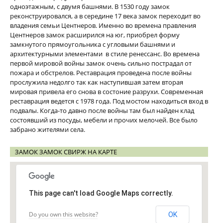
одноэтажным, с двумя башнями. В 1530 году замок
реконструировался, а в середине 17 века замок переходит во
владения семьи Центнеров. Именно во времена правления
Центнеров замок расширился на юг, приобрел форму
замкнутого прямоугольника с угловыми башнями и
архитектурными элементами в стиле ренессанс. Во времена
первой мировой войны замок очень сильно пострадал от
пожара и обстрелов. Реставрация проведена после войны
прослужила недолго так как наступившая затем вторая
мировая привела его снова в состоние разрухи. Современная
реставрация ведется с 1978 года. Под мостом находиться вход в
подвалы. Когда-то давно после войны там был найден клад
состоявший из посуды, мебели и прочих мелочей. Все было
забрано жителями села.
ЗАМОК ЗАМОК СВИРЖ НА КАРТЕ
This page can't load Google Maps correctly.
Do you own this website?
OK