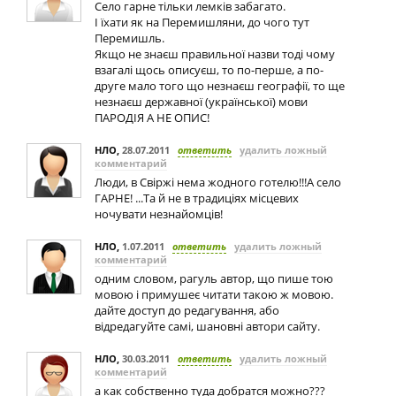
Село гарне тільки лемків забагато.
І їхати як на Перемишляни, до чого тут
Перемишль.
Якщо не знаєш правильної назви тоді чому
взагалі щось описуєш, то по-перше, а по-
друге мало того що незнаєш географії, то ще
незнаєш державної (української) мови
ПАРОДІЯ А НЕ ОПИС!
НЛО
,
28.07.2011
ответить
удалить ложный
комментарий
Люди, в Свіржі нема жодного готелю!!!А село
ГАРНЕ! ...Та й не в традиціях місцевих
ночувати незнайомців!
НЛО
,
1.07.2011
ответить
удалить ложный
комментарий
одним словом, рагуль автор, що пише тою
мовою і примушеє читати такою ж мовою.
дайте доступ до редагування, або
відредагуйте самі, шановні автори сайту.
НЛО
,
30.03.2011
ответить
удалить ложный
комментарий
а как собственно туда добратся можно???