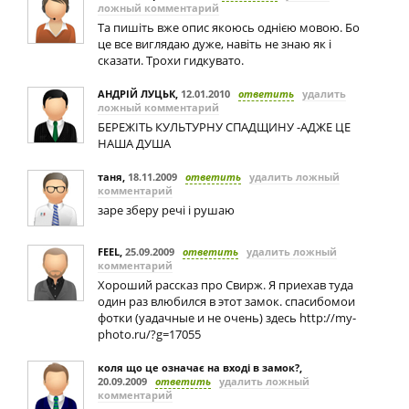
ложный комментарий
Та пишіть вже опис якоюсь однією мовою. Бо
це все виглядаю дуже, навіть не знаю як і
сказати. Трохи гидкувато.
АНДРІЙ ЛУЦЬК
,
12.01.2010
ответить
удалить
ложный комментарий
БЕРЕЖІТЬ КУЛЬТУРНУ СПАДЩИНУ -АДЖЕ ЦЕ
НАША ДУША
таня
,
18.11.2009
ответить
удалить ложный
комментарий
заре зберу речі і рушаю
FEEL
,
25.09.2009
ответить
удалить ложный
комментарий
Хороший рассказ про Свирж. Я приехав туда
один раз влюбился в этот замок. спасибомои
фотки (уадачные и не очень) здесь http://my-
photo.ru/?g=17055
коля що це означає на вході в замок?
,
20.09.2009
ответить
удалить ложный
комментарий