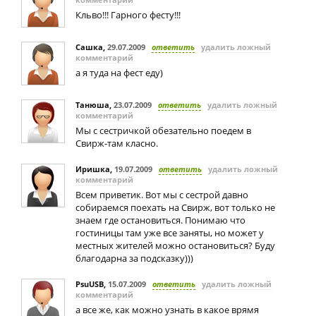
Кльво!!! Гарного фесту!!!
Сашка
,
29.07.2009
ответить
удалить ложный
комментарий
а я туда на фест еду)
Танюша
,
23.07.2009
ответить
удалить ложный
комментарий
Мы с сестричкой обезательно поедем в
Свирж-там класно.
Иришка
,
19.07.2009
ответить
удалить ложный
комментарий
Всем приветик. Вот мы с сестрой давно
собираемся поехать на Свирж, вот только не
знаем где остановиться. Понимаю что
гостиницы там уже все заняты, но может у
местных жителей можно остановиться? Буду
благодарна за подсказку)))
PsuUSB
,
15.07.2009
ответить
удалить ложный
комментарий
а все же, как можно узнать в какое врямя