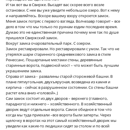
И так вот вы в Свирже. Высадят вас скорее всего возле
остановки. С нее вы уже увидите небольшое озеро. Вот к нему
и направляйтесь. Вскоре вашему взору откроется замок.
Меня замок потряс с первого взгляда. Волчезавр говорит – все
дело в том что мы только по руинам ездим последнее время.
Думаю это не единственная причина почему мне так по душе
пришелся Свиржский замок.
Вокруг замка очаровательный парк. С озером.
Замок реставрировали. Но реставрировали с умом. Так что не
утерялся шарм старинного средневекового замка в стиле
Ренессанс. Пошарпаные местами стены, деревянные
старинные ворота, подвесной мост – что может быть лучшим
украшением замка.
Справа от замка - развалины старой сторожевой башни. В
плане пятиугольная, двухъярусная, возведена из камня и
кирпича - сейчас в разрушенном состоянии. Со стены башни
растет елка вниз «головой». J
Сам замок состоит из двух дворов – верхнего (главного,
парадного) и нижнего – хозяйственного. В хозяйственный
дворик ведут отдельные ворота. Самое обидное в том что
когда мы туда приехали –все ворота были заперты. Через
щелочку в воротах на этот самый хозяйственный дворик мы
увидели как какие-то людишки сидят за столом и по всей