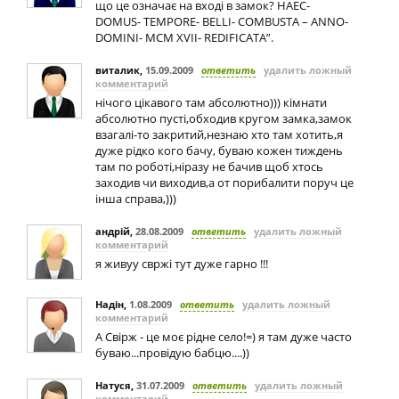
що це означає на вході в замок? HAEC-
DOMUS- TEMPORE- BELLI- COMBUSTA – ANNO-
DOMINI- MCM XVII- REDIFICATA”.
виталик
,
15.09.2009
ответить
удалить ложный
комментарий
нічого цікавого там абсолютно))) кімнати
абсолютно пусті,обходив кругом замка,замок
взагалі-то закритий,незнаю хто там хотить,я
дуже рідко кого бачу, буваю кожен тиждень
там по роботі,ніразу не бачив щоб хтось
заходив чи виходив,а от порибалити поруч це
інша справа,)))
андрій
,
28.08.2009
ответить
удалить ложный
комментарий
я живуу свржі тут дуже гарно !!!
Надін
,
1.08.2009
ответить
удалить ложный
комментарий
А Свірж - це моє рідне село!=) я там дуже часто
буваю...провідую бабцю....))
Натуся
,
31.07.2009
ответить
удалить ложный
комментарий