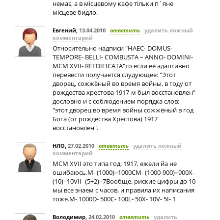
немає, а в місцевому кафе тільки п`яне
місцеве бидло.
Евгений
,
13.04.2010
ответить
удалить ложный
комментарий
Относительно надписи "HAEC- DOMUS-
TEMPORE- BELLI- COMBUSTA – ANNO- DOMINI-
MCM XVII- REEDIFICATA"то если её адаптивно
перевести получается слудующее: "Этот
дворец, сожжёный во время войны, в году от
рождества хрестова 1917-м был восстановлен"
дословно и с соблюдением порядка слов:
"этот дворец во время войны сожжёный в год
Бога (от рождества Хрестова) 1917
восстановлен".
НЛО
,
27.02.2010
ответить
удалить ложный
комментарий
MCM XVII это типа год. 1917, ежели йа не
ошибаюсь.М- (1000)=1000СМ- (1000-900)=900Х-
(10)=10VII- (5+2)=7Вообще, риские цифры до 10
мы все знаем с часов, и правила их написания
тоже.M- 1000D- 500C- 100L- 50X- 10V- 5I- 1
Володимир
,
24.02.2010
ответить
удалить