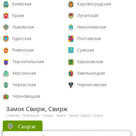
Киевская
Кировоградская
Крым
Луганская
Львовская
Николаевская
Одесская
Полтавская
Ровенская
Сумская
Тернопольская
Харьковская
Херсонская
Хмельницкая
Черкасская
Черниговская
Черновицкая
Замок Свирж, Свирж
Главная
/
Львовская
/
Свирж
/
замки
/
Замок Свирж, Свирж
Свирж