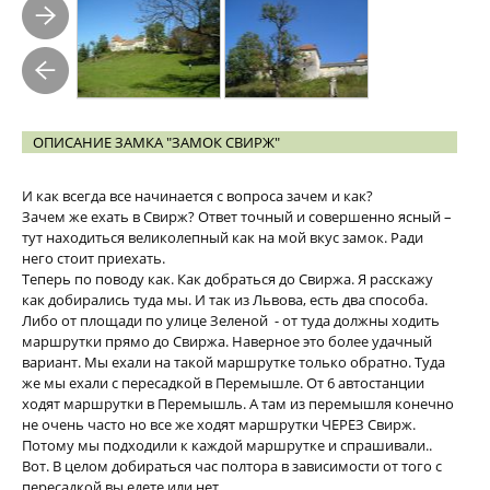
ОПИСАНИЕ ЗАМКА "ЗАМОК СВИРЖ"
И как всегда все начинается с вопроса зачем и как?
Зачем же ехать в Свирж? Ответ точный и совершенно ясный –
тут находиться великолепный как на мой вкус замок. Ради
него стоит приехать.
Теперь по поводу как. Как добраться до Свиржа. Я расскажу
как добирались туда мы. И так из Львова, есть два способа.
Либо от площади по улице Зеленой - от туда должны ходить
маршрутки прямо до Свиржа. Наверное это более удачный
вариант. Мы ехали на такой маршрутке только обратно. Туда
же мы ехали с пересадкой в Перемышле. От 6 автостанции
ходят маршрутки в Перемышль. А там из перемышля конечно
не очень часто но все же ходят маршрутки ЧЕРЕЗ Свирж.
Потому мы подходили к каждой маршрутке и спрашивали..
Вот. В целом добираться час полтора в зависимости от того с
пересадкой вы едете или нет.