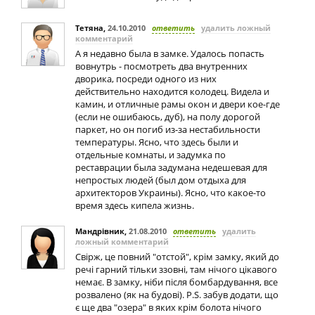
Тетяна
,
24.10.2010
ответить
удалить ложный
комментарий
А я недавно была в замке. Удалось попасть
вовнутрь - посмотреть два внутренних
дворика, посреди одного из них
действительно находится колодец. Видела и
камин, и отличные рамы окон и двери кое-где
(если не ошибаюсь, дуб), на полу дорогой
паркет, но он погиб из-за нестабильности
температуры. Ясно, что здесь были и
отдельные комнаты, и задумка по
реставрации была задумана недешевая для
непростых людей (был дом отдыха для
архитекторов Украины). Ясно, что какое-то
время здесь кипела жизнь.
Мандрівник
,
21.08.2010
ответить
удалить
ложный комментарий
Свірж, це повний "отстой", крім замку, який до
речі гарний тільки ззовні, там нічого цікавого
немає. В замку, ніби після бомбардування, все
розвалено (як на будові). P.S. забув додати, що
є ще два "озера" в яких крім болота нічого