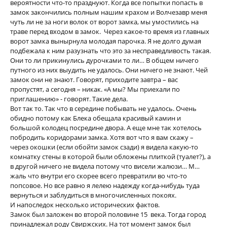
вероятности что-то празднуют. Когда все попытки попасть в
замок закончились полным нашим крахом и Волчезавр меня
чуть ли не за ноги волок от ворот замка, мы умостились на
траве перед входом в замок. Через какое-то время из главных
ворот замка вынырнула молодая парочка. Я не долго думая
подбежала к ним разузнать что это за несправедливость такая.
Они то ли прикинулись дурочками то ли… В общем ничего
путного из них выудить не удалось. Они ничего не знают. Чей
замок они не знают. Говорят, приходите завтра – вас
пропустят, а сегодня – никак. «А мы? Мы приехали по
приглашению» - говорят. Такие дела.
Вот так то. Так что в середине побывать не удалось. Очень
обидно потому как Блека обещала красивый камин и
большой колодец посредине двора. А еще мне так хотелось
побродить коридорами замка. Хотя вот что я вам скажу –
через окошки (если обойти замок сзади) я видела какую-то
комнатку стены в которой были обложены плиткой (туалет?), а
в другой ничего не видела потому что висели жалюзи… М…
жаль что внутри его скорее всего превратили во что-то
попсовое. Но все равно я лелею надежду когда-нибудь туда
вернуться и заблудиться в многочисленных покоях.
И напоследок несколько исторических фактов.
Замок был заложен во второй половине 15 века. Тогда город
принадлежал роду Свиржских. На тот момент замок был