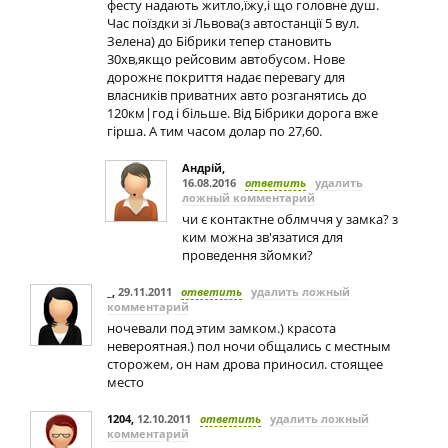
фесту надають житло,їжу,і що головне душ.
Час поїздки зі Львова(з автостанції 5 вул.
Зелена) до Бібрики тепер становить
30хв,якщо рейсовим автобусом. Нове
дорожнє покриття надає перевагу для
власників приватних авто розганятись до
120км|год і більше. Від Бібрики дорога вже
гірша. А тим часом долар по 27,60.
Андрій
,
16.08.2016
ответить
удалить
ложный комментарий
чи є контактне облмччя у замка? з
ким можна зв'язатися для
проведення зйомки?
_
,
29.11.2011
ответить
удалить ложный
комментарий
ночевали под этим замком.) красота
невероятная.) пол ночи общались с местным
сторожем, он нам дрова приносил. стоящее
место
1204
,
12.10.2011
ответить
удалить ложный
комментарий