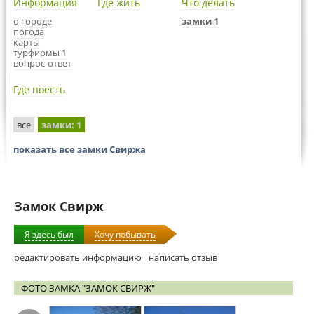
Информация
Где жить
Что делать
о городе
замки 1
погода
карты
турфирмы 1
вопрос-ответ
Где поесть
все
замки
: 1
показать все замки Свиржа
Замок Свирж
Я здесь был
Хочу побывать
редактировать информацию
написать отзыв
ФОТО ЗАМКА "ЗАМОК СВИРЖ"