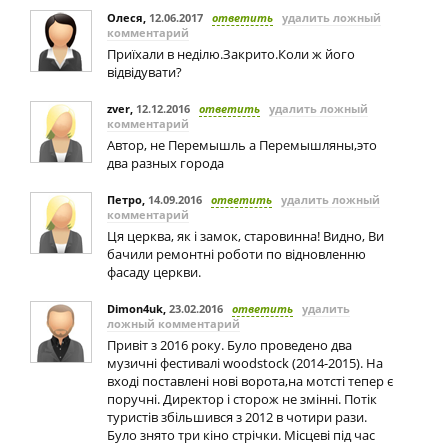
Олеся
,
12.06.2017
ответить
удалить ложный
комментарий
Приїхали в неділю.Закрито.Коли ж його
відвідувати?
zver
,
12.12.2016
ответить
удалить ложный
комментарий
Автор, не Перемышль а Перемышляны,это
два разных города
Петро
,
14.09.2016
ответить
удалить ложный
комментарий
Ця церква, як і замок, старовинна! Видно, Ви
бачили ремонтні роботи по відновленню
фасаду церкви.
Dimon4uk
,
23.02.2016
ответить
удалить
ложный комментарий
Привіт з 2016 року. Було проведено два
музичні фестивалі woodstock (2014-2015). На
вході поставлені нові ворота,на мотсті тепер є
поручні. Директор і сторож не змінні. Потік
туристів збільшився з 2012 в чотири рази.
Було знято три кіно стрічки. Місцеві під час