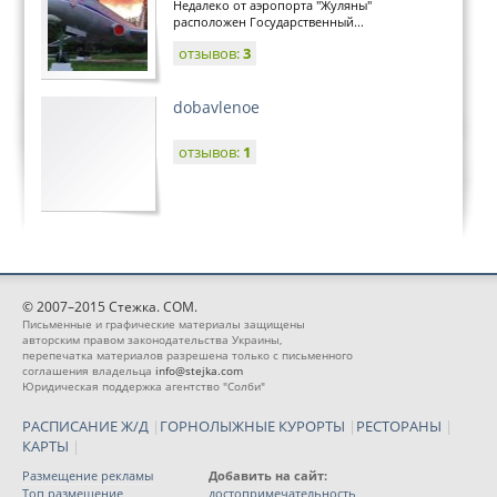
Недалеко от аэропорта "Жуляны"
расположен Государственный...
отзывов:
3
dobavlenoe
отзывов:
1
© 2007–2015 Стежка. COM.
Письменные и графические материалы защищены
авторским правом законодательства Украины,
перепечатка материалов разрешена только с письменного
соглашения владельца
info@stejka.com
Юридическая поддержка агентство "Солби"
РАСПИСАНИЕ Ж/Д
|
ГОРНОЛЫЖНЫЕ КУРОРТЫ
|
РЕСТОРАНЫ
|
КАРТЫ
|
Размещение рекламы
Добавить на сайт:
Топ размещение
достопримечательность