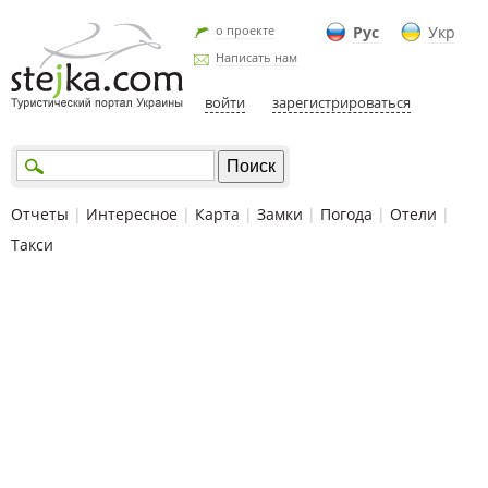
о проекте
Рус
Укр
Написать нам
войти
зарегистрироваться
Отчеты
|
Интересное
|
Карта
|
Замки
|
Погода
|
Отели
|
Такси