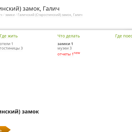
инский) замок, Галич
ич
/
замки
/
Галичский (Старостинский) замок, Галич
Где жить
Что делать
Где пое
отели 1
замки 1
гостиницы 3
музеи 3
new
отчеты 1
инский) замок
ь