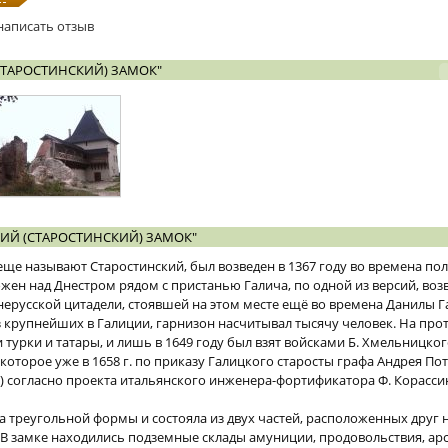
написать отзыв
СТАРОСТИНСКИЙ) ЗАМОК"
ИЙ (СТАРОСТИНСКИЙ) ЗАМОК"
еще называют Старостинский, был возведен в 1367 году во времена по
жен над Днестром рядом с пристанью Галича, по одной из версий, воз
нерусской цитадели, стоявшей на этом месте ещё во времена Данилы Г
з крупнейших в Галиции, гарнизон насчитывал тысячу человек. На прот
и турки и татары, и лишь в 1649 году был взят войсками Б. Хмельницког
оторое уже в 1658 г. по приказу Галицкого старосты графа Андрея По
а) согласно проекта итальянского инженера-фортификатора Ф. Корасс
а треугольной формы и состояла из двух частей, расположенных друг 
 В замке находились подземные склады амуниции, продовольствия, арс