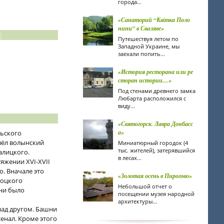
города...
«Санаторий “Квiтка Поло
нини” в Сваляве»
Путешествуя летом по
Западной Украине, мы
заехали попить...
«История ресторана или ре
сторан истории....»
Под стенами древнего замка
Любарта расположился с
виду...
«Святогорск. Лавра Донбасс
а»
льского
вёл волынский
Миниатюрный городок (4
тыс. жителей), затерявшийся
алицкого.
в лесах...
яжении XVІ-XVІІ
о. Вначале это
«Золотая осень в Пирогово»
тоцкого
Небольшой отчет о
ини было
посещении музея народной
архитектуры...
над другом. Башни
енал. Кроме этого