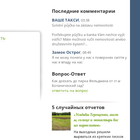
Последние комментарии
ВАШЕ ТАКСИ
, 03:38
Solidní půjčka na zástavu nemovitosti
Potřebujete půjčku a banka Vám nechce vyjít
сть
vstříc? Máte možnost ručit nemovitosti anebo
družstevním bytem?...
Замок Острог
, 08:49
Я не можу поняти у нас є поверхнях сміття у
нас я впаду на нас
Вопрос-Ответ
Как доехать до парка Фельдмана от ст.м
Ботанический сад?
ответить на вопрос
5 случайных отчетов
«Усадьбы Терещенко, аист
ы, солнце и монастырь бос
ых кармелитов»
На выходных решили
вырваться из крепких тисков