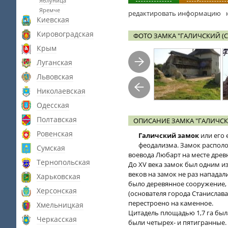
Яблуница
Яремче
редактировать информацию
Киевская
Кировоградская
ФОТО ЗАМКА "ГАЛИЧСКИЙ (
Крым
Луганская
Львовская
Николаевская
Одесская
Полтавская
ОПИСАНИЕ ЗАМКА "ГАЛИЧСК
Ровенская
Галичский замок
или его 
феодализма. Замок располо
Сумская
воевода Любарт на месте древ
Тернопольская
До ХV века замок был одним и
веков на замок не раз нападал
Харьковская
было деревянное сооружение, к
Херсонская
(основателя города Станислав
перестроено на каменное.
Хмельницкая
Цитадель площадью 1,7 га был
Черкасская
были четырех- и пятигранные.