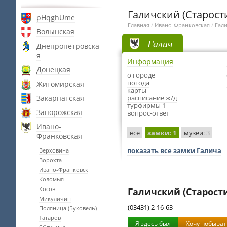
Галичский (Старост
pHqghUme
Главная
/
Ивано-Франковская
/
Гал
Волынская
Галич
Днепропетровска
я
Информация
Донецкая
о городе
погода
Житомирская
карты
Закарпатская
расписание ж/д
турфирмы 1
Запорожская
вопрос-ответ
Ивано-
все
замки
: 1
музеи
: 3
Франковская
показать все замки Галича
Верховина
Ворохта
Ивано-Франковск
Коломыя
Косов
Галичский (Старост
Микуличин
(03431) 2-16-63
Поляница (Буковель)
Татаров
Я здесь был
Хочу побыват