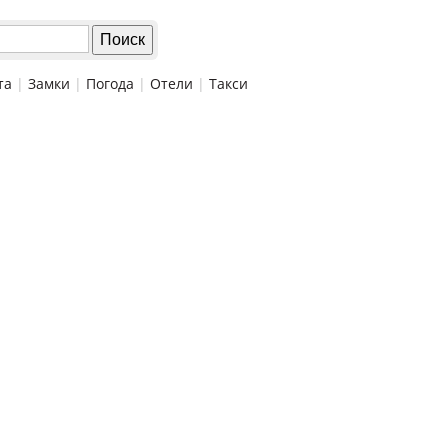
та
|
Замки
|
Погода
|
Отели
|
Такси