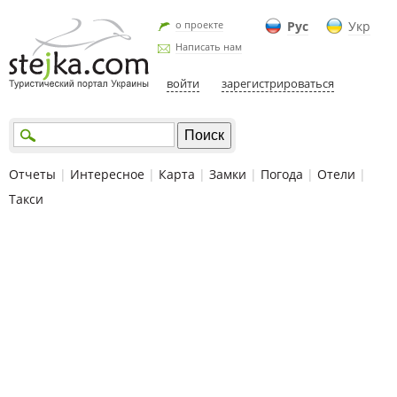
о проекте
Рус
Укр
Написать нам
войти
зарегистрироваться
Отчеты
|
Интересное
|
Карта
|
Замки
|
Погода
|
Отели
|
Такси