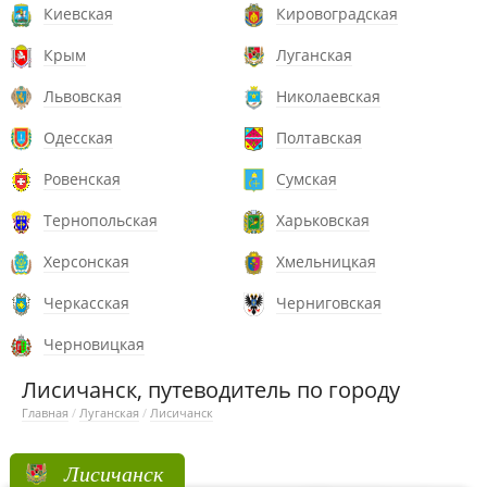
Киевская
Кировоградская
Крым
Луганская
Львовская
Николаевская
Одесская
Полтавская
Ровенская
Сумская
Тернопольская
Харьковская
Херсонская
Хмельницкая
Черкасская
Черниговская
Черновицкая
Лисичанск, путеводитель по городу
Главная
/
Луганская
/
Лисичанск
Лисичанск