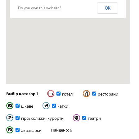
Do you own this website?
OK
Вибір категорії
готелі
ресторани
цікаве
катки
гірськолижні курорти
театри
Найдено: 6
аквапарки