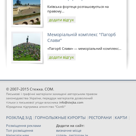
Київська фортеця розташовується на
правому...
додати відгук
Меморіальній комплекс "Пагорб
Слави"
«Пагорб Слави» — меморіальний комплекс...
додати відгук
© 2007–2015 Стежка. COM.
Письмові і графічні матеріали захищені авторським правом
законодавства України, передрук матеріалів дозволений
тільки з письмової угоди власника
info@stejka.com
Юридична підтримка агентство "Солбі"
РОЗКЛАД З/Д
|
ГОРНОЛЫЖНЫЕ КУРОРТЫ
|
РЕСТОРАНИ
|
КАРТИ
|
Розміщення реклами
Додати на сайт:
Топ розміщення
визначне місце
Написати нам
готель, ресторан ін.