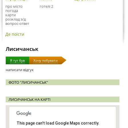
про місто
готелі 2
погода
карти
розклад з/д
вопрос-ответ
Де поїсти
Лисичанськ
Я тут був
Хочу побувати
написати відгук
ФОТО "ЛИСИЧАНСЬК"
ЛИСИЧАНСЬК НА КАРТІ
This page can't load Google Maps correctly.