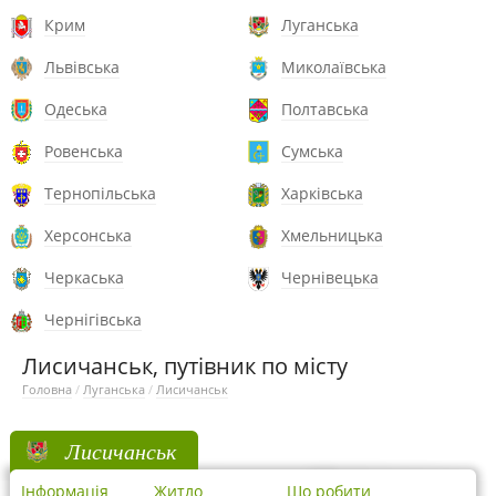
Крим
Луганська
Львівська
Миколаївська
Одеська
Полтавська
Ровенська
Сумська
Тернопільська
Харківська
Херсонська
Хмельницька
Черкаська
Чернівецька
Чернігівська
Лисичанськ, путівник по місту
Головна
/
Луганська
/
Лисичанськ
Лисичанськ
Інформація
Житло
Що робити