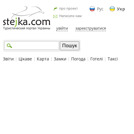
про проект
Рус
Укр
Написати нам
увійти
зареєструватися
Звіти
|
Цікаве
|
Карта
|
Замки
|
Погода
|
Готелі
|
Таксі