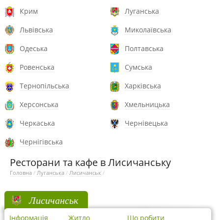
Крим
Луганська
Львівська
Миколаївська
Одеська
Полтавська
Ровенська
Сумська
Тернопільська
Харківська
Херсонська
Хмельницька
Черкаська
Чернівецька
Чернігівська
Ресторани та кафе в Лисичанську
Головна
/
Луганська
/
Лисичанськ
/
Лисичанськ
Інформація
Житло
Що робити