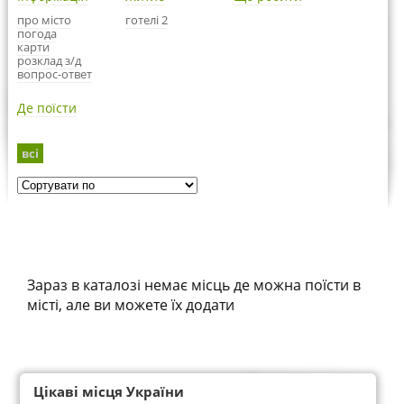
про місто
готелі 2
погода
карти
розклад з/д
вопрос-ответ
Де поїсти
всі
Зараз в каталозі немає місць де можна поїсти в
місті, але ви можете їх додати
Цікаві місця України