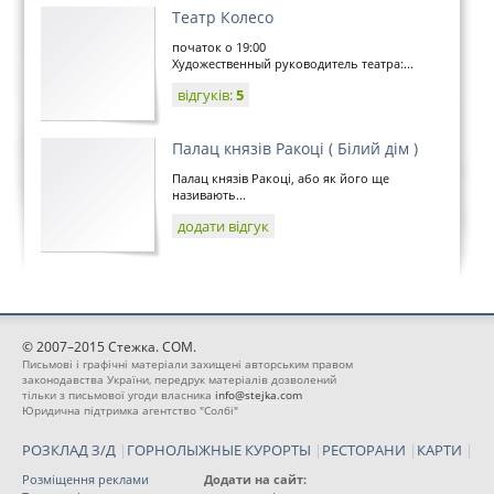
Театр Колесо
початок о 19:00
Художественный руководитель театра:...
відгуків:
5
Палац князів Ракоці ( Білий дім )
Палац князів Ракоці, або як його ще
називають...
додати відгук
© 2007–2015 Стежка. COM.
Письмові і графічні матеріали захищені авторським правом
законодавства України, передрук матеріалів дозволений
тільки з письмової угоди власника
info@stejka.com
Юридична підтримка агентство "Солбі"
РОЗКЛАД З/Д
|
ГОРНОЛЫЖНЫЕ КУРОРТЫ
|
РЕСТОРАНИ
|
КАРТИ
|
Розміщення реклами
Додати на сайт: