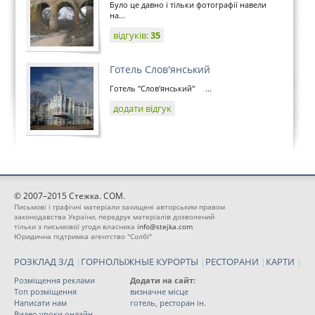
Було це давно і тільки фотографії навели
на...
відгуків:
35
Готель Слов'янський
Готель "Слов'янський" ...
додати відгук
© 2007–2015 Стежка. COM.
Письмові і графічні матеріали захищені авторським правом
законодавства України, передрук матеріалів дозволений
тільки з письмової угоди власника
info@stejka.com
Юридична підтримка агентство "Солбі"
РОЗКЛАД З/Д
|
ГОРНОЛЫЖНЫЕ КУРОРТЫ
|
РЕСТОРАНИ
|
КАРТИ
|
Розміщення реклами
Додати на сайт:
Топ розміщення
визначне місце
Написати нам
готель, ресторан ін.
Видео уроки онлайн