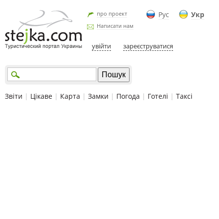
про проект
Рус
Укр
Написати нам
увійти
зареєструватися
Звіти
|
Цікаве
|
Карта
|
Замки
|
Погода
|
Готелі
|
Таксі