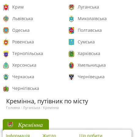
Крим
Луганська
Львівська
Миколаївська
Одеська
Полтавська
Ровенська
Сумська
Тернопільська
Харківська
Херсонська
Хмельницька
Черкаська
Чернівецька
Чернігівська
Кремінна, путівник по місту
Головна
/
Луганська
/
Кремінна
Кремінна
Інформація
Житло
Що робити