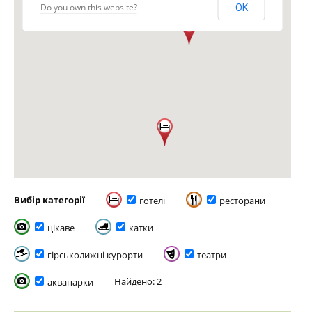
Do you own this website?
OK
Вибір категорії
готелі
ресторани
цікаве
катки
гірськолижні курорти
театри
Найдено: 2
аквапарки