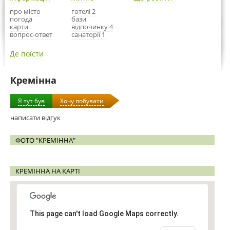
про місто
готелі 2
погода
бази
карти
відпочинку 4
вопрос-ответ
санаторії 1
Де поїсти
Кремінна
Я тут був
Хочу побувати
написати відгук
ФОТО "КРЕМІННА"
КРЕМІННА НА КАРТІ
This page can't load Google Maps correctly.