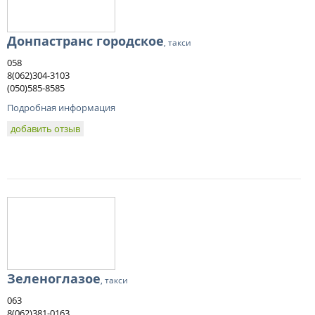
Донпастранс городское
, такси
058
8(062)304-3103
(050)585-8585
Подробная информация
добавить отзыв
Зеленоглазое
, такси
063
8(062)381-0163