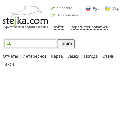
о проекте
Рус
Укр
Написать нам
войти
зарегистрироваться
Отчеты
|
Интересное
|
Карта
|
Замки
|
Погода
|
Отели
|
Такси