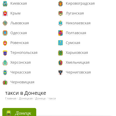
Киевская
Кировоградская
Крым
Луганская
Львовская
Николаевская
Одесская
Полтавская
Ровенская
Сумская
Тернопольская
Харьковская
Херсонская
Хмельницкая
Черкасская
Черниговская
Черновицкая
такси в Донецке
Главная
/
Донецкая
/
Донецк
/
такси
Донецк