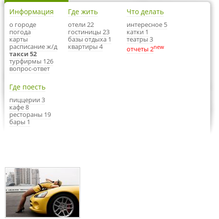
Информация
Где жить
Что делать
о городе
отели 22
интересное 5
погода
гостиницы 23
катки 1
карты
базы отдыха 1
театры 3
расписание ж/д
квартиры 4
new
отчеты 2
такси 52
турфирмы 126
вопрос-ответ
Где поесть
пиццерии 3
кафе 8
рестораны 19
бары 1