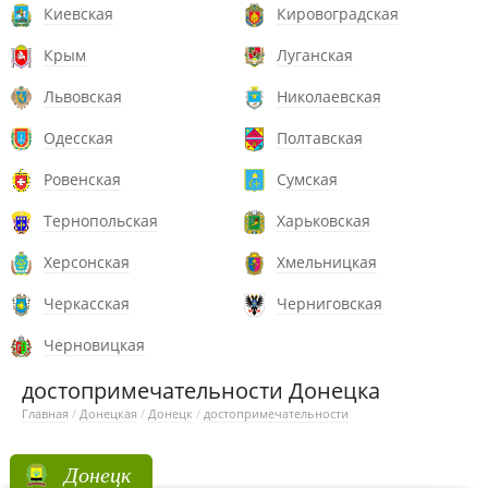
Киевская
Кировоградская
Крым
Луганская
Львовская
Николаевская
Одесская
Полтавская
Ровенская
Сумская
Тернопольская
Харьковская
Херсонская
Хмельницкая
Черкасская
Черниговская
Черновицкая
достопримечательности Донецка
Главная
/
Донецкая
/
Донецк
/
достопримечательности
Донецк