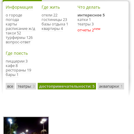
Информация
Где жить
Что делать
о городе
отели 22
интересное 5
погода
гостиницы 23
катки 1
карты
базы отдыха 1
театры 3
расписание ж/д
квартиры 4
new
отчеты 2
такси 52
турфирмы 126
вопрос-ответ
Где поесть
пиццерии 3
кафе 8
рестораны 19
бары 1
все
театры
: 3
достопримечательности
: 5
аквапарки
: 1