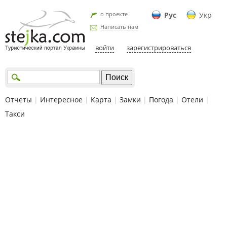
о проекте
Рус
Укр
Написать нам
войти
зарегистрироваться
Отчеты
|
Интересное
|
Карта
|
Замки
|
Погода
|
Отели
|
Такси