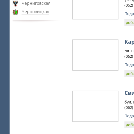
Черниговская
(062)
Черновицкая
Подр
доб
Ка
пл. 
(062)
Подр
доб
Св
бул.
(062)
Подр
доб