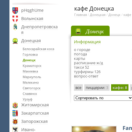
кафе Донецка
pHqghUme
Главная
/
Донецкая
/
Донецк
/
кафе
Волынская
Днепропетровска
Донецк
я
Донецкая
Информация
Белосарайская коса
о городе
погода
Горловка
карты
Донецк
расписание ж/д
Краматорск
такси 52
Макеевка
турфирмы 126
вопрос-ответ
Мариуполь
Мелекино
все
пиццерии
: 3
кафе
: 8
Святогорск
Славянск
Урзуф
Житомирская
Закарпатская
Запорожская
Fan
Ивано-