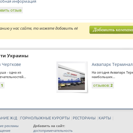
обная информация
авить отзыв
анию у нас сайте, то можете добавить её
сти Украины
в Черткове
Аквапарк Терминал
уша - одна из
На сегодня Аквапарк Тер
чательностей...
наибольших...
:
1
отзывов:
2
АНИЕ Ж/Д
|
ГОРНОЛЫЖНЫЕ КУРОРТЫ
|
РЕСТОРАНЫ
|
КАРТЫ
|
ие рекламы
Добавить на сайт:
ещение
достопримечательность