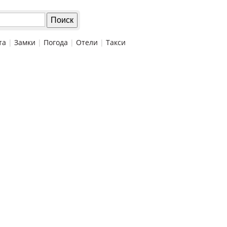
та
|
Замки
|
Погода
|
Отели
|
Такси