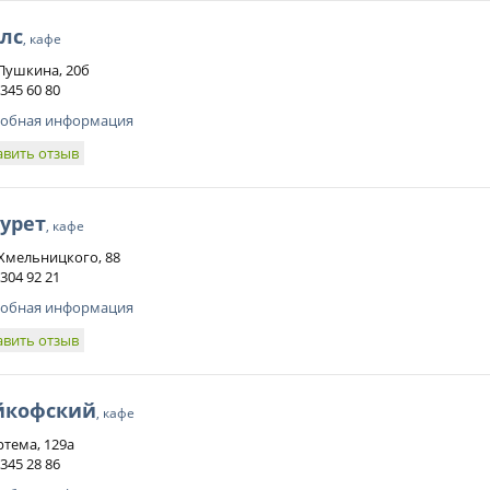
лс
, кафе
 Пушкина, 20б
 345 60 80
обная информация
авить отзыв
урет
, кафе
 Хмельницкого, 88
 304 92 21
обная информация
авить отзыв
йкофский
, кафе
ртема, 129а
 345 28 86