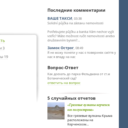
Последние комментарии
ВАШЕ ТАКСИ
, 03:38
Solidní půjčka na zástavu nemovitosti
Potřebujete půjčku a banka Vám nechce vyjít
vstříc? Máte možnost ručit nemovitosti anebo
сть
družstevním bytem?...
Замок Острог
и 3
, 08:49
Я не можу поняти у нас є поверхнях сміття у
ы 19
нас я впаду на нас
Вопрос-Ответ
Как доехать до парка Фельдмана от ст.м
Ботанический сад?
ответить на вопрос
5 случайных отчетов
«Грязевые вулканы керченск
ого полуострова»
Все грязевые вулканы Крыма
расположены на
Керченском...