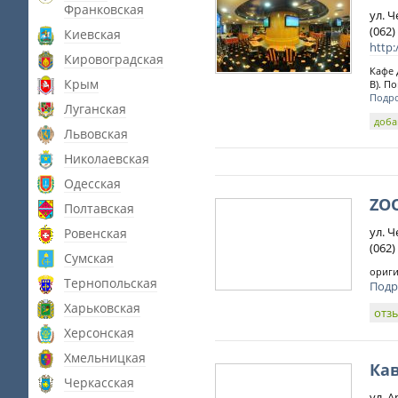
Франковская
ул. 
(062)
Киевская
http
Кировоградская
Кафе 
Крым
B). П
Подр
Луганская
доба
Львовская
Николаевская
Одесская
ZO
Полтавская
ул. 
Ровенская
(062)
Сумская
ориги
Тернопольская
Подр
Харьковская
отз
Херсонская
Хмельницкая
Кав
Черкасская
ул. А