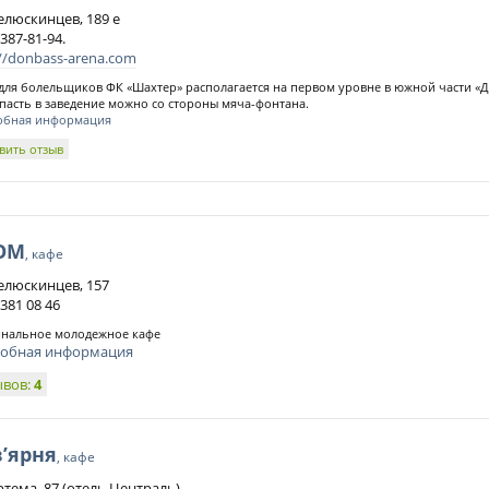
Челюскинцев, 189 е
 387-81-94.
://donbass-arena.com
для болельщиков ФК «Шахтер» располагается на первом уровне в южной части «Д
опасть в заведение можно со стороны мяча-фонтана.
обная информация
вить отзыв
OM
, кафе
Челюскинцев, 157
 381 08 46
нальное молодежное кафе
обная информация
ывов:
4
’ярня
, кафе
ртема, 87 (отель Централь)