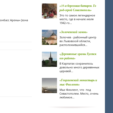
«35-я береговая батарея. Го
род-герой Севастополь»
Это то самое легендарное
место, где в начале июля
онбасс Арены» (зона
1942-го...
«Золочевский замок»
Золочев - районный центр
во Львовской области,
расположившийся...
«Деревянные храмы Хустск
ого района»
В Карпатах сохранилось
довольно много деревянных
церквей...
«Георгиевский монастырь и
мыс Фиолент»
Мыс Фиолент, что под
Севастополем. Место, очень
любимое...