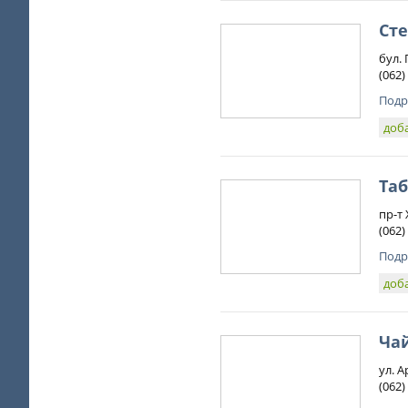
Сте
бул.
(062)
Подр
доб
Таб
пр-т
(062)
Подр
доб
Ча
ул. А
(062)