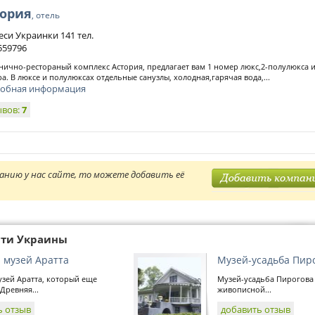
тория
, отель
еси Украинки 141 тел.
559796
нично-рестораный комплекс Астория, предлагает вам 1 номер люкс,2-полулюкса и
а. В люксе и полулюксах отдельные санузлы, холодная,гарячая вода,...
обная информация
ывов:
7
анию у нас сайте, то можете добавить её
сти Украины
 музей Аратта
Музей-усадьба Пир
зей Аратта, который еще
Музей-усадьба Пирогова 
Древняя...
живописной...
ь отзыв
добавить отзыв