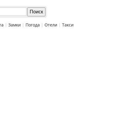
та
|
Замки
|
Погода
|
Отели
|
Такси