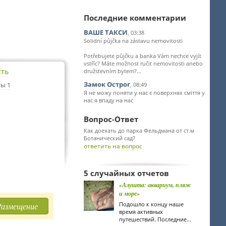
Последние комментарии
ВАШЕ ТАКСИ
, 03:38
Solidní půjčka na zástavu nemovitosti
Potřebujete půjčku a banka Vám nechce vyjít
vstříc? Máte možnost ručit nemovitosti anebo
сть
družstevním bytem?...
Замок Острог
ы 1
, 08:49
Я не можу поняти у нас є поверхнях сміття у
нас я впаду на нас
Вопрос-Ответ
Как доехать до парка Фельдмана от ст.м
Ботанический сад?
ответить на вопрос
5 случайных отчетов
«Алушта: аквариум, пляж
и море»
Подошло к концу наше
Размещение
время активных
путешествий. Последние...