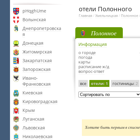
отели Полонного
pHqghUme
Главная
/
Хмельницкая
/
Полонное
Волынская
Днепропетровска
Полонное
я
Донецкая
Информация
Житомирская
о городе
погода
Закарпатская
карты
расписание ж/д
Запорожская
вопрос-ответ
Ивано-
все
отели
: 1
гостиницы
: 2
Франковская
Киевская
Кировоградская
Крым
Луганская
Львовская
Хотите быть первым в списке 
Николаевская