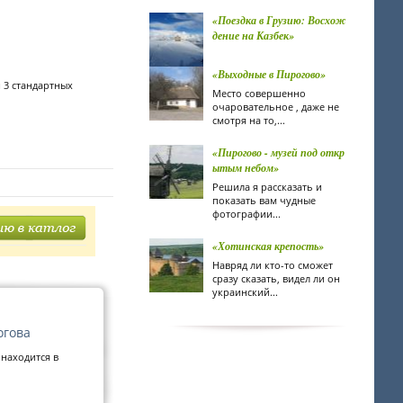
«Поездка в Грузию: Восхож
дение на Казбек»
«Выходные в Пирогово»
 3 стандартных
Место совершенно
очаровательное , даже не
смотря на то,...
«Пирогово - музей под откр
ытым небом»
Решила я рассказать и
показать вам чудные
фотографии...
«Хотинская крепость»
Навряд ли кто-то сможет
сразу сказать, видел ли он
украинский...
огова
находится в