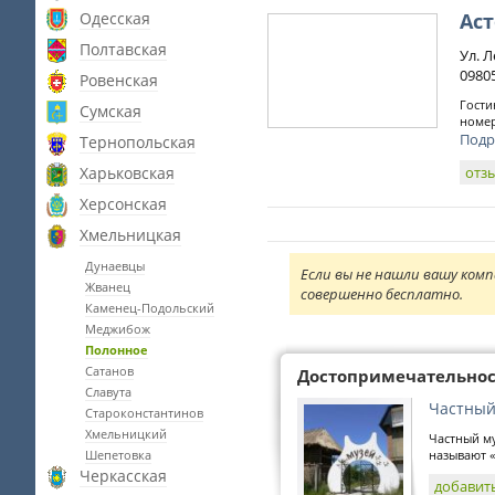
Одесская
Ас
Полтавская
Ул. Л
0980
Ровенская
Гости
Сумская
номер
Подр
Тернопольская
Харьковская
отз
Херсонская
Хмельницкая
Дунаевцы
Если вы не нашли вашу комп
Жванец
совершенно бесплатно.
Каменец-Подольский
Меджибож
Полонное
Сатанов
Достопримечательно
Славута
Частный
Староконстантинов
Хмельницкий
Частный му
Шепетовка
называют «
Черкасская
добавит