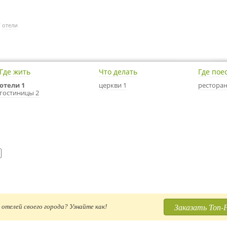
/
отели
Где жить
Что делать
Где пое
отели 1
церкви 1
ресторан
гостиницы 2
Заказать Топ-
отелей своего города? Узнайте как!