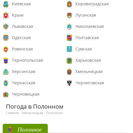
Киевская
Кировоградская
Крым
Луганская
Львовская
Николаевская
Одесская
Полтавская
Ровенская
Сумская
Тернопольская
Харьковская
Херсонская
Хмельницкая
Черкасская
Черниговская
Черновицкая
Погода в Полонном
Главная
/
Хмельницкая
/
Полонное
/
Полонное