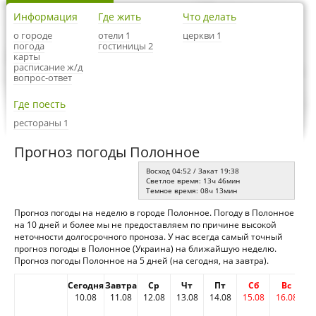
Информация
Где жить
Что делать
о городе
отели 1
церкви 1
погода
гостиницы 2
карты
расписание ж/д
вопрос-ответ
Где поесть
рестораны 1
Прогноз погоды Полонное
Восход 04:52 / Закат 19:38
Светлое время: 13ч 46мин
Темное время: 08ч 13мин
Прогноз погоды на неделю в городе Полонное. Погоду в Полонное
на 10 дней и более мы не предоставляем по причине высокой
неточности долгосрочного проноза. У нас всегда самый точный
прогноз погоды в Полонное (Украина) на ближайшую неделю.
Прогноз погоды Полонное на 5 дней (на сегодня, на завтра).
Сегодня
Завтра
Ср
Чт
Пт
Сб
Вс
10.08
11.08
12.08
13.08
14.08
15.08
16.08