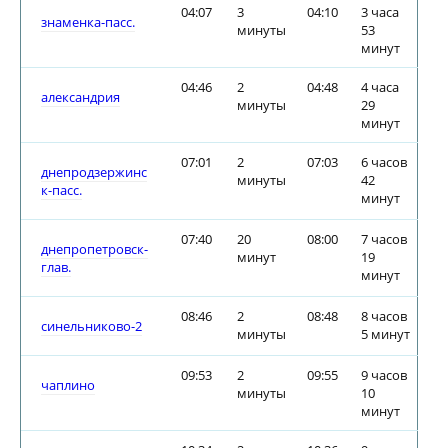
04:07
3
04:10
3 часа
знаменка-пасс.
минуты
53
минут
04:46
2
04:48
4 часа
александрия
минуты
29
минут
07:01
2
07:03
6 часов
днепродзержинс
минуты
42
к-пасс.
минут
07:40
20
08:00
7 часов
днепропетровск-
минут
19
глав.
минут
08:46
2
08:48
8 часов
синельниково-2
минуты
5 минут
09:53
2
09:55
9 часов
чаплино
минуты
10
минут