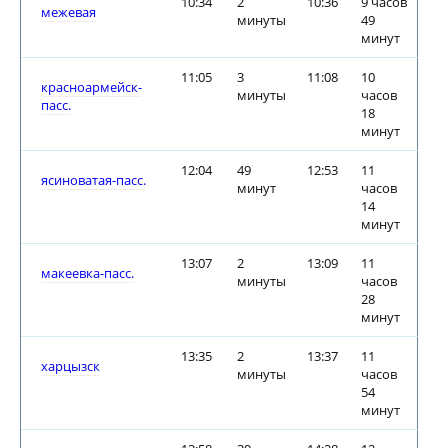
10:34
2
10:36
9 часов
межевая
минуты
49
минут
11:05
3
11:08
10
красноармейск-
минуты
часов
пасс.
18
минут
12:04
49
12:53
11
ясиноватая-пасс.
минут
часов
14
минут
13:07
2
13:09
11
макеевка-пасс.
минуты
часов
28
минут
13:35
2
13:37
11
харцызск
минуты
часов
54
минут