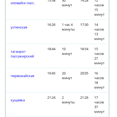
13:58
30
14:28
12
иловайск-пасс.
минут
часов
15
минут
16:26
1 час 4
17:30
14
успенская
минуты
часов
13
минут
18:44
10
18:54
15
таганрог-
минут
часов
пассажирский
27
минут
19:45
20
20:05
16
первомайская
минут
часов
18
минут
21:24
2
21:26
17
кущевка
минуты
часов
37
минут