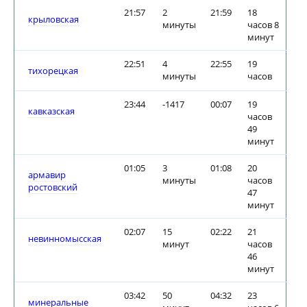
21:57
2
21:59
18
крыловская
минуты
часов 8
минут
22:51
4
22:55
19
тихорецкая
минуты
часов
23:44
-1417
00:07
19
кавказская
часов
49
минут
01:05
3
01:08
20
армавир
минуты
часов
ростовский
47
минут
02:07
15
02:22
21
невинномысская
минут
часов
46
минут
03:42
50
04:32
23
минеральные