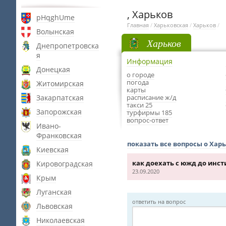
, Харьков
pHqghUme
Главная
/
Харьковская
/
Харьков
/
Волынская
Харьков
Днепропетровска
я
Информация
Донецкая
о городе
погода
Житомирская
карты
Закарпатская
расписание ж/д
такси 25
Запорожская
турфирмы 185
вопрос-ответ
Ивано-
Франковская
показать все вопросы о Хар
Киевская
как доехать с южд до инст
Кировоградская
23.09.2020
Крым
Луганская
ответить на вопрос
Львовская
Николаевская