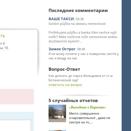
Последние комментарии
ВАШЕ ТАКСИ
, 03:38
Solidní půjčka na zástavu nemovitosti
Potřebujete půjčku a banka Vám nechce vyjít
сть
vstříc? Máte možnost ručit nemovitosti anebo
družstevním bytem?...
и 4
ы 16
Замок Острог
, 08:49
Я не можу поняти у нас є поверхнях сміття у
нас я впаду на нас
Вопрос-Ответ
Как доехать до парка Фельдмана от ст.м
Ботанический сад?
ответить на вопрос
5 случайных отчетов
«Выходные в Пирогово»
Место совершенно
очаровательное , даже не
смотря на то,...