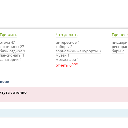
Где жить
Что делать
Где пое
отели 47
интересное 4
пиццери
гостиницы 27
соборы 2
ресторан
базы отдыха 1
горнолыжные курорты 3
бары 2
пансионаты 1
музеи 1
санатории 4
монастыри 1
new
отчеты 6
ькове
итута ситенко