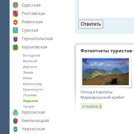
Одесская
Полтавская
Ровенская
Сумская
Тернопольская
Харьковская
Фотоотчеты туристов 
Богодухов
Высокий
Дергачи
Змиев
Изюм
Красноград
Краснокутск
Поход в Карпаты:
Лозовая
Мармарошский хребет
Харьков
отзывов:
2
Чугуев
Херсонская
Хмельницкая
Черкасская