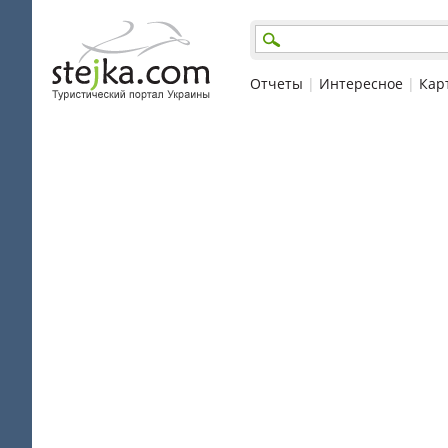
Отчеты
|
Интересное
|
Кар