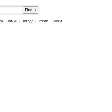
та
|
Замки
|
Погода
|
Отели
|
Такси