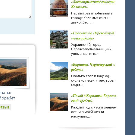
«Достопримечательности
Коломыи»
Первый раз я побывала в
городе Коломыя очень
давно. Этот...
«Прогулка по Переяславу-Х
мельницкому»
Украинский город
Переяслав-Хмельницкий
упоминается в...
«Карпаты. Черногорский х
ребет.»
Сколько слов и надежд,
сколько песен и тем, горы
будят...
рпаты:
«Поход в Карпаты: Боржав
 хребет
ский хребет»
отзыв
Каждый год с наступлением
осени в моей жизни
наступает...