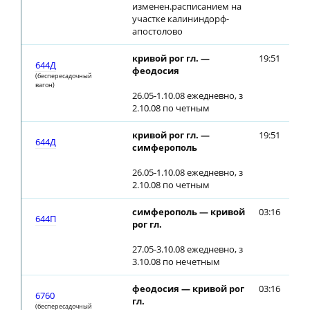
изменен.расписанием на
участке калининдорф-
апостолово
кривой рог гл. —
19:51
20
644Д
феодосия
(беспересадочный
вагон)
26.05-1.10.08 ежедневно, з
2.10.08 по четным
кривой рог гл. —
19:51
20
644Д
симферополь
26.05-1.10.08 ежедневно, з
2.10.08 по четным
симферополь — кривой
03:16
03
644П
рог гл.
27.05-3.10.08 ежедневно, з
3.10.08 по нечетным
феодосия — кривой рог
03:16
03
6760
гл.
(беспересадочный