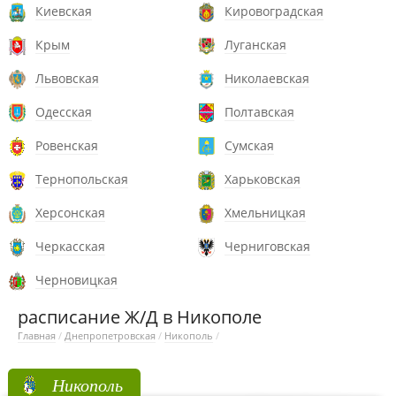
Киевская
Кировоградская
Крым
Луганская
Львовская
Николаевская
Одесская
Полтавская
Ровенская
Сумская
Тернопольская
Харьковская
Херсонская
Хмельницкая
Черкасская
Черниговская
Черновицкая
расписание Ж/Д в Никополе
Главная
/
Днепропетровская
/
Никополь
/
Никополь