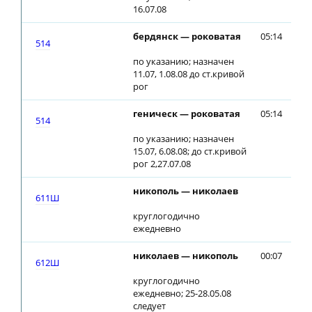
16.07.08
бердянск — роковатая
05:14
05
514
по указанию; назначен
11.07, 1.08.08 до ст.кривой
рог
геническ — роковатая
05:14
05
514
по указанию; назначен
15.07, 6.08.08; до ст.кривой
рог 2,27.07.08
никополь — николаев
01
611Ш
круглогодично
ежедневно
николаев — никополь
00:07
612Ш
круглогодично
ежедневно; 25-28.05.08
следует