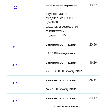
львов — запорожье
13:27
13
120
круглогодично
ежедневно; 7,9,11.07,
3,5.08.08
след.измен.маршр. от
ст.пятихатки
ст.,приб.14:36
запорожье — киев
20:56
21
316
с 1.10.08 ежедневно
запорожье — киев
16:26
16
316
25.05-30.09.08 ежедневно
киев — запорожье
09:22
09
316
со 2.10.08 ежедневно
киев — запорожье
03:17
03
316
25.05-1.10.08 ежедневно