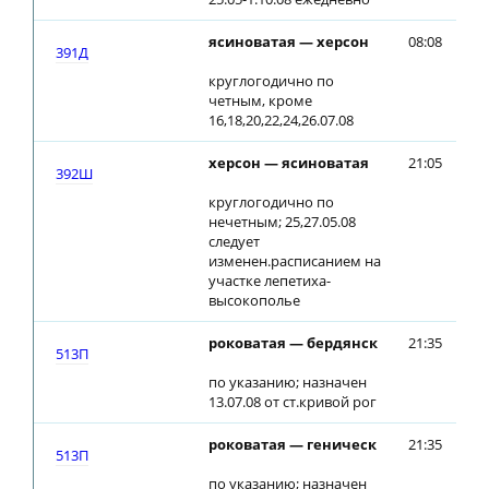
ясиноватая — херсон
08:08
08
391Д
круглогодично по
четным, кроме
16,18,20,22,24,26.07.08
херсон — ясиноватая
21:05
21
392Ш
круглогодично по
нечетным; 25,27.05.08
следует
изменен.расписанием на
участке лепетиха-
высокополье
роковатая — бердянск
21:35
21
513П
по указанию; назначен
13.07.08 от ст.кривой рог
роковатая — геническ
21:35
21
513П
по указанию; назначен