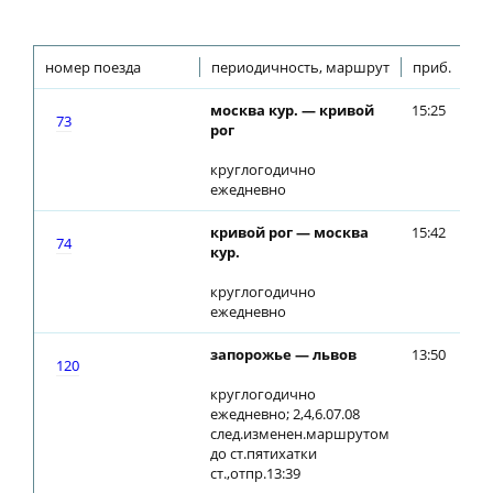
номер поезда
периодичность, маршрут
приб.
от
москва кур. — кривой
15:25
15
73
рог
круглогодично
ежедневно
кривой рог — москва
15:42
16
74
кур.
круглогодично
ежедневно
запорожье — львов
13:50
14
120
круглогодично
ежедневно; 2,4,6.07.08
след.изменен.маршрутом
до ст.пятихатки
ст.,отпр.13:39