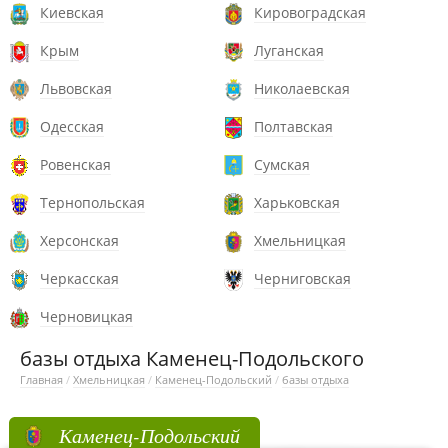
Киевская
Кировоградская
Крым
Луганская
Львовская
Николаевская
Одесская
Полтавская
Ровенская
Сумская
Тернопольская
Харьковская
Херсонская
Хмельницкая
Черкасская
Черниговская
Черновицкая
базы отдыха Каменец-Подольского
Главная
/
Хмельницкая
/
Каменец-Подольский
/
базы отдыха
Каменец-Подольский