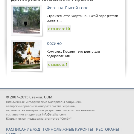
Форт на Лысой горе
Строительство Форта на Лысой горе (кстати
сказать,...
отзывов:
10
Косино
Комплекс Косино - это центр для
оздоровления...
отзывов:
1
© 2007–2015 Стежка. COM.
Письменные и графические материалы защищены
авторским правом законодательства Украины,
перепечатка материалов разрешена только с письменного
соглашения владельца
info@stejka.com
Юридическая поддержка агентство "Солби"
РАСПИСАНИЕ Ж/Д
|
ГОРНОЛЫЖНЫЕ КУРОРТЫ
|
РЕСТОРАНЫ
|