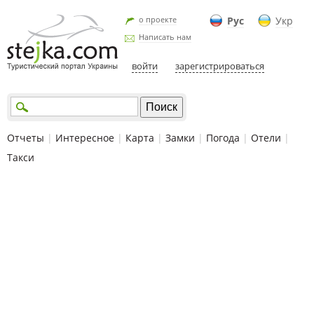
о проекте
Рус
Укр
Написать нам
войти
зарегистрироваться
Отчеты
|
Интересное
|
Карта
|
Замки
|
Погода
|
Отели
|
Такси