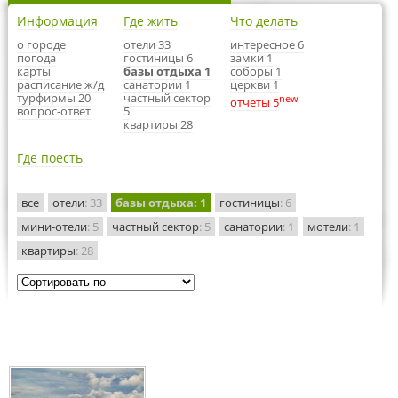
Информация
Где жить
Что делать
о городе
отели 33
интересное 6
погода
гостиницы 6
замки 1
карты
базы отдыха 1
соборы 1
расписание ж/д
санатории 1
церкви 1
турфирмы 20
частный сектор
new
отчеты 5
вопрос-ответ
5
квартиры 28
Где поесть
все
отели
: 33
базы отдыха
: 1
гостиницы
: 6
мини-отели
: 5
частный сектор
: 5
санатории
: 1
мотели
: 1
квартиры
: 28