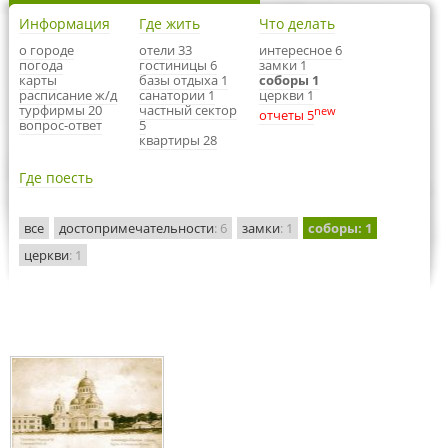
Информация
Где жить
Что делать
о городе
отели 33
интересное 6
погода
гостиницы 6
замки 1
карты
базы отдыха 1
соборы 1
расписание ж/д
санатории 1
церкви 1
турфирмы 20
частный сектор
new
отчеты 5
вопрос-ответ
5
квартиры 28
Где поесть
все
достопримечательности
: 6
замки
: 1
соборы
: 1
церкви
: 1