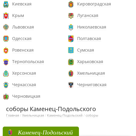
Киевская
Кировоградская
Крым
Луганская
Львовская
Николаевская
Одесская
Полтавская
Ровенская
Сумская
Тернопольская
Харьковская
Херсонская
Хмельницкая
Черкасская
Черниговская
Черновицкая
соборы Каменец-Подольского
Главная
/
Хмельницкая
/
Каменец-Подольский
/
соборы
Каменец-Подольский