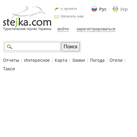
о проекте
Рус
Укр
Написать нам
войти
зарегистрироваться
Отчеты
|
Интересное
|
Карта
|
Замки
|
Погода
|
Отели
|
Такси