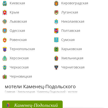
Киевская
Кировоградская
Крым
Луганская
Львовская
Николаевская
Одесская
Полтавская
Ровенская
Сумская
Тернопольская
Харьковская
Херсонская
Хмельницкая
Черкасская
Черниговская
Черновицкая
мотели Каменец-Подольского
Главная
/
Хмельницкая
/
Каменец-Подольский
/
мотели
Каменец-Подольский