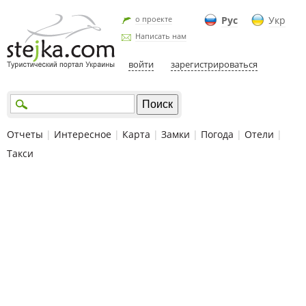
о проекте
Рус
Укр
Написать нам
войти
зарегистрироваться
Отчеты
|
Интересное
|
Карта
|
Замки
|
Погода
|
Отели
|
Такси