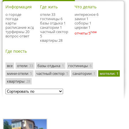
Информация
Где жить
Что делать
о городе
отели 33
интересное 6
погода
гостиницы 6
замки 1
карты
базы отдыха 1
соборы 1
расписание ж/д
санатории 1
церкви 1
турфирмы 20
частный сектор
new
отчеты 5
вопрос-ответ
5
квартиры 28
Где поесть
все
отели
: 33
базы отдыха
: 1
гостиницы
: 6
мини-отели
: 5
частный сектор
: 5
санатории
: 1
мотели
: 1
квартиры
: 28