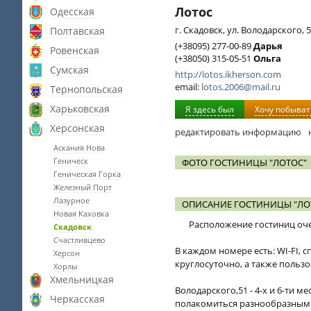
Лотос
Одесская
г. Скадовск, ул. Володарского, 
Полтавская
(+38095) 277-00-89
Дарья
Ровенская
(+38050) 315-05-51
Ольга
Сумская
http://lotos.ikherson.com
email:
lotos.2006@mail.ru
Тернопольская
Харьковская
Я здесь был
Хочу побыват
Херсонская
редактировать информацию
Аскания Нова
Геническ
ФОТО ГОСТИНИЦЫ "ЛОТОС"
Геническая Горка
Железный Порт
Лазурное
ОПИСАНИЕ ГОСТИНИЦЫ "ЛО
Новая Каховка
Расположение гостиниц оче
Скадовск
Счастливцево
В каждом номере есть: WI-FI, 
Херсон
круглосуточно, а также польз
Хорлы
Хмельницкая
Володарского,51 - 4-х и 6-ти 
Черкасская
полакомиться разнообразными 