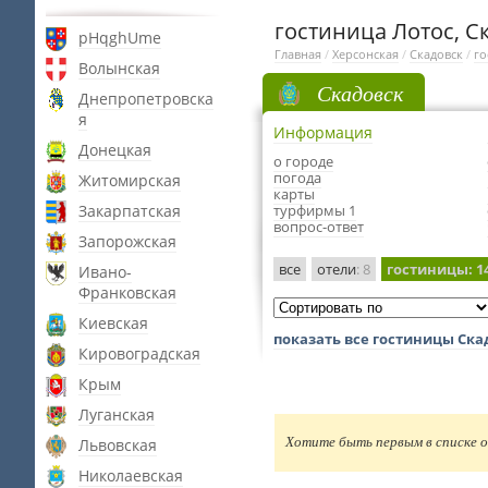
гостиница Лотос, С
pHqghUme
Главная
/
Херсонская
/
Скадовск
/
го
Волынская
Скадовск
Днепропетровска
я
Информация
Донецкая
о городе
погода
Житомирская
карты
Закарпатская
турфирмы 1
вопрос-ответ
Запорожская
все
отели
: 8
гостиницы
: 1
Ивано-
Франковская
Киевская
показать все гостиницы Ска
Кировоградская
Крым
Луганская
Хотите быть первым в списке о
Львовская
Николаевская