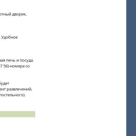
Уютный дворик,
л. Удобное
ая печь и посуда.
87 56)-номера со
будет
ент развлечений,
постельного).