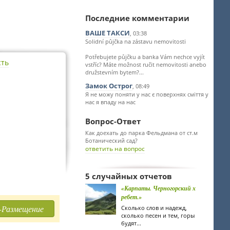
Последние комментарии
ВАШЕ ТАКСИ
, 03:38
Solidní půjčka na zástavu nemovitosti
Potřebujete půjčku a banka Vám nechce vyjít
сть
vstříc? Máte možnost ručit nemovitosti anebo
družstevním bytem?...
Замок Острог
, 08:49
Я не можу поняти у нас є поверхнях сміття у
нас я впаду на нас
Вопрос-Ответ
Как доехать до парка Фельдмана от ст.м
Ботанический сад?
ответить на вопрос
5 случайных отчетов
«Карпаты. Черногорский х
ребет.»
-Размещение
Сколько слов и надежд,
сколько песен и тем, горы
будят...