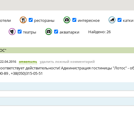
отели
рестораны
интересное
катки
Найдено: 26
театры
аквапарки
ОС"
22.04.2016
ответить
удалить ложный комментарий
оответствует действительности! Администрация гостиницы "Лотос" - о
00-89 , +38(050)315-05-51