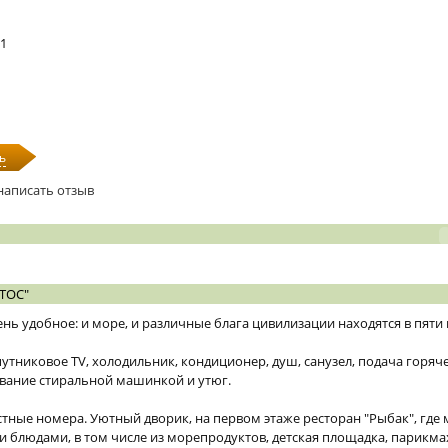
51
ь
написать отзыв
ТОС"
нь удобное: и море, и различные блага цивилизации находятся в пяти
спутниковое TV, холодильник, кондиционер, душ, санузел, подача горяче
ование стиральной машинкой и утюг.
местные номера. Уютный дворик, на первом этаже ресторан "Рыбак", где
блюдами, в том числе из морепродуктов, детская площадка, парикма