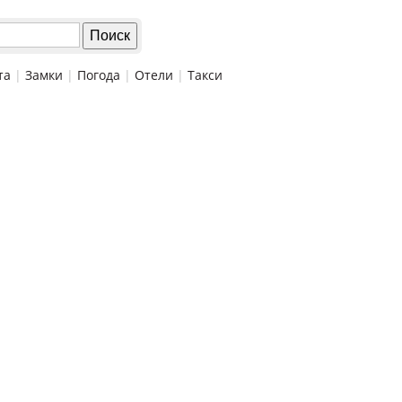
та
|
Замки
|
Погода
|
Отели
|
Такси