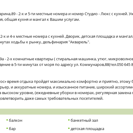
арина,89 - 2-х и 5-ти местные номера и номер Студио - Люкс с кухней. 
ня, общая кухня и мангал к Вашим услугам.
- 2-х и 4-х местные номера с кухней. Дворик, детская площадка и манга
инутах ходьбы к рынку, дельфинария "Акварель".
9а - 2-х комнатные квартиры ( стиральная машинка, утюг, микроволнов
ение в 5-ти минутах от моря по адресу ул. Коммунаров,88(тел.050 645 
.
ос» время отдыха пройдет максимально комфортно и приятно, этому 
рьер, и аккуратные номера, и изысканное питание, широкий ассортим
а высоком уровне, (ежедневные уборки в номерах, регулярная замена 
довлетворить даже самых требовательных посетителей.
балкон
банкетный зал
бар
детская площадка