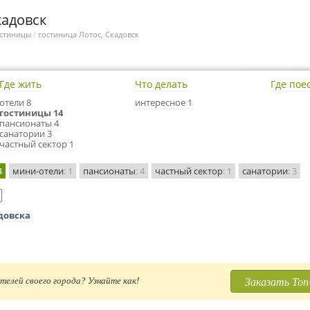
кадовск
стиницы
/
гостиница Лотос, Скадовск
Где жить
Что делать
Где пое
отели 8
интересное 1
гостиницы 14
пансионаты 4
санатории 3
частный сектор 1
4
мини-отели
: 1
пансионаты
: 4
частный сектор
: 1
санатории
: 3
довска
Заказать Топ
телей своего города? Узнайте как!