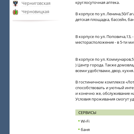
круглосуточная аптека.
Черниговская
Черновицкая
В корпусе по ул. Ленина,50/Гаг
детская площадка, бассейн, ба
В корпусе по ул. Поповича,13, 
месторасположение - в 5-ти м
В корпусе по ул. Коммунаров,5
) Центр города. Также домовлад
всеми удобствами, двор, кухня
В гостиничном комплексе «Лот
способствовать и уютный инте
и конечно же, обслуживание н
Условия проживания смогут у
СЕРВИСЫ
Wi-Fi
баня