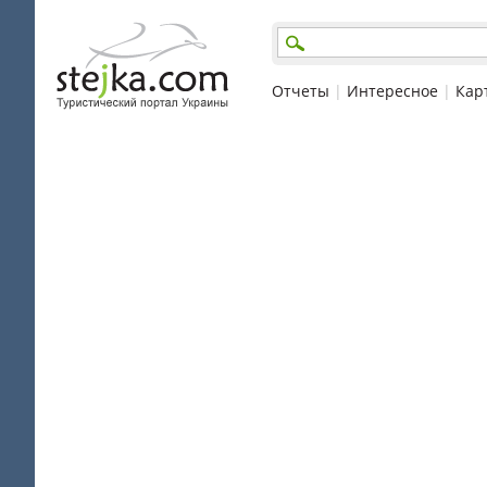
Отчеты
|
Интересное
|
Кар