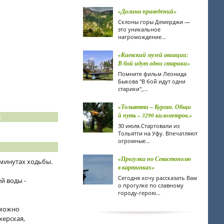
«Долина приведений»
Склоны горы Демерджи —
это уникальное
нагромождение...
«Киевский музей авиации:
В бой идут одни старики»
Помните фильм Леонида
Быкова "В бой идут одни
старики",...
«Тольятти – Курган. Общи
й путь – 3290 километров.»
30 июля.Стартовали из
Тольятти на Уфу. Впечатляют
огромные...
«Прогулки по Севастополю
 минутах ходьбы.
в картинках»
Сегодня хочу рассказать Вам
й воды -
о прогулке по славному
городу-герою...
 можно
херская,