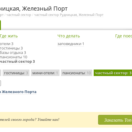
дницкая, Железный Порт
рт
/
частный сектор
/
частный сектор Рудницкая, Железный Порт
Где жить
Что делать
Где пое
отели 3
заповедники 1
гостиницы 3
базы отдыха 3
пансионаты 10
частный сектор 3
гостиницы
: 3
мини-отели
: 1
пансионаты
: 10
частный сектор
: 3
р Железного Порта
Заказать Топ
телей своего города? Узнайте как!