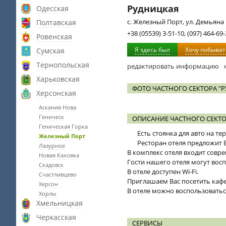
Рудницкая
Одесская
с. Железный Порт, ул. Демьяна 
Полтавская
+38 (05539) 3-51-10, (097) 464-69
Ровенская
Я здесь был
Хочу побыват
Сумская
Тернопольская
редактировать информацию
Харьковская
ФОТО ЧАСТНОГО СЕКТОРА "
Херсонская
Аскания Нова
Геническ
ОПИСАНИЕ ЧАСТНОГО СЕКТО
Геническая Горка
Есть стоянка для авто на те
Железный Порт
Ресторан отеля предложит 
Лазурное
В комплекс отеля входит совр
Новая Каховка
Гости нашего отеля могут восп
Скадовск
В отеле доступен Wi-Fi.
Счастливцево
Приглашаем Вас посетить кафе
Херсон
В отеле можно воспользоватьс
Хорлы
Хмельницкая
Черкасская
СЕРВИСЫ