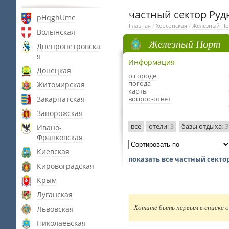
частный сектор Ру
pHqghUme
Главная
/
Херсонская
/
Железный По
Волынская
Железный Порт
Днепропетровска
я
Информация
Донецкая
о городе
погода
Житомирская
карты
Закарпатская
вопрос-ответ
Запорожская
все
отели
: 3
базы отдыха
: 3
Ивано-
Франковская
Киевская
показать все частный секто
Кировоградская
Крым
Луганская
Хотите быть первым в списке о
Львовская
Николаевская