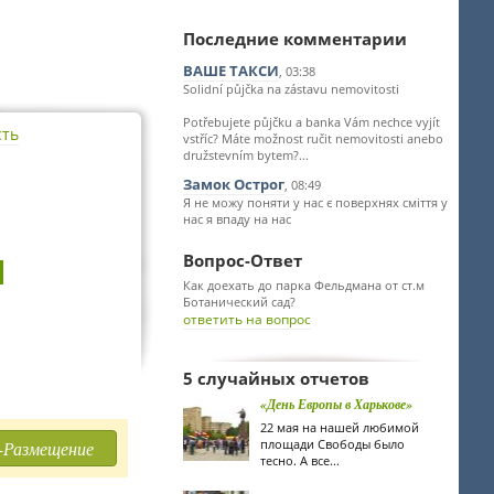
Последние комментарии
ВАШЕ ТАКСИ
, 03:38
Solidní půjčka na zástavu nemovitosti
Potřebujete půjčku a banka Vám nechce vyjít
сть
vstříc? Máte možnost ručit nemovitosti anebo
družstevním bytem?...
Замок Острог
, 08:49
Я не можу поняти у нас є поверхнях сміття у
нас я впаду на нас
Вопрос-Ответ
Как доехать до парка Фельдмана от ст.м
Ботанический сад?
ответить на вопрос
5 случайных отчетов
«День Европы в Харькове»
22 мая на нашей любимой
площади Свободы было
-Размещение
тесно. А все...