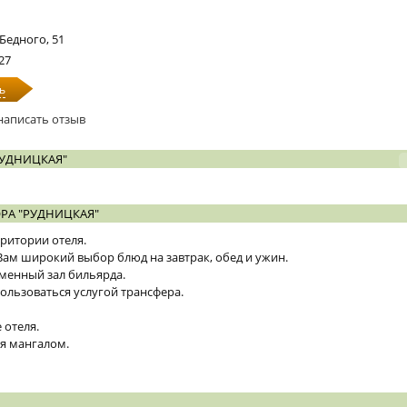
Бедного, 51
-27
ь
написать отзыв
РУДНИЦКАЯ"
РА "РУДНИЦКАЯ"
рритории отеля.
Вам широкий выбор блюд на завтрак, обед и ужин.
еменный зал бильярда.
ользоваться услугой трансфера.
 отеля.
я мангалом.