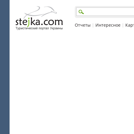
Отчеты
|
Интересное
|
Кар