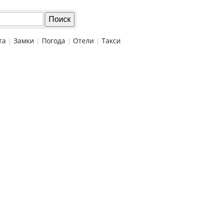
та
|
Замки
|
Погода
|
Отели
|
Такси