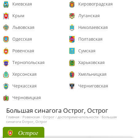
Киевская
Кировоградская
Крым
Луганская
Львовская
Николаевская
Одесская
Полтавская
Ровенская
Сумская
Тернопольская
Харьковская
Херсонская
Хмельницкая
Черкасская
Черниговская
Черновицкая
Большая синагога Острог, Острог
Главная
/
Ровенская
/
Острог
/
достопримечательности
/
Большая
синагога Острог, Острог
Острог