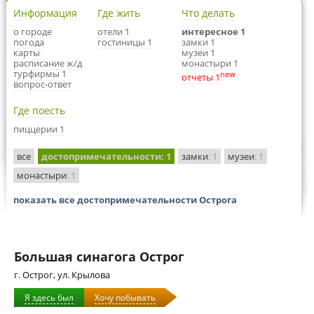
Информация
Где жить
Что делать
о городе
отели 1
интересное 1
погода
гостиницы 1
замки 1
карты
музеи 1
расписание ж/д
монастыри 1
турфирмы 1
new
отчеты 1
вопрос-ответ
Где поесть
пиццерии 1
все
достопримечательности
: 1
замки
: 1
музеи
: 1
монастыри
: 1
показать все достопримечательности Острога
Большая синагога Острог
г. Острог, ул. Крылова
Я здесь был
Хочу побывать