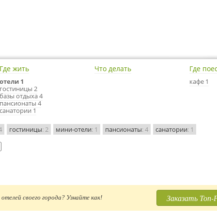
Где жить
Что делать
Где пое
отели 1
кафе 1
гостиницы 2
базы отдыха 4
пансионаты 4
санатории 1
4
гостиницы
: 2
мини-отели
: 1
пансионаты
: 4
санатории
: 1
Заказать Топ-
отелей своего города? Узнайте как!