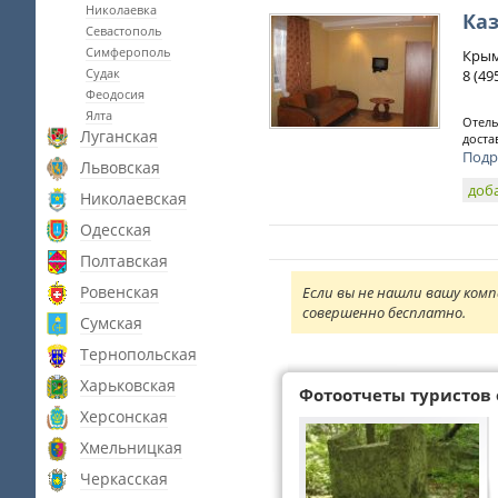
Николаевка
Ка
Севастополь
Симферополь
Кры
Судак
8 (49
Феодосия
Ялта
Отель
Луганская
доста
Подр
Львовская
доб
Николаевская
Одесская
Полтавская
Ровенская
Если вы не нашли вашу комп
совершенно бесплатно.
Сумская
Тернопольская
Харьковская
Фотоотчеты туристов 
Херсонская
Хмельницкая
Черкасская