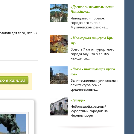
«Достопримечательности
Чинадиево»
Чинадиево - поселок
городского типа в
Мукачевском районе...
словия для того, чтобы
«Мраморная пещера в Кры
му»
Всего в 7 км от курортного
города Алушта в Крыму
находится...
«Львов - шокирующая красо
та»
Величественная, уникальная
архитектура, узкие
средневековые...
«Гурзуф»
Небольшой,красивый
курортный городок на
Черном море....