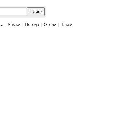
та
|
Замки
|
Погода
|
Отели
|
Такси