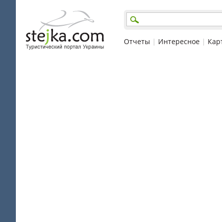
Отчеты
|
Интересное
|
Кар