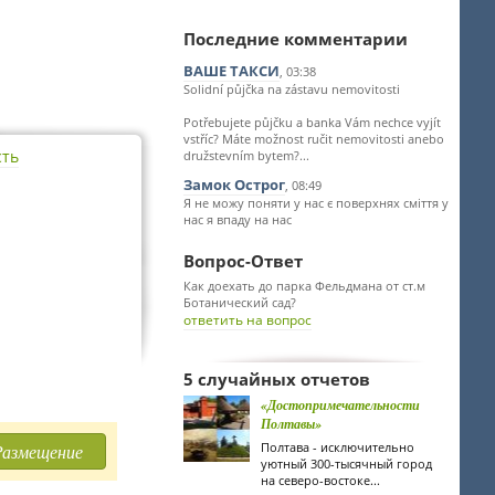
Последние комментарии
ВАШЕ ТАКСИ
, 03:38
Solidní půjčka na zástavu nemovitosti
Potřebujete půjčku a banka Vám nechce vyjít
vstříc? Máte možnost ručit nemovitosti anebo
сть
družstevním bytem?...
Замок Острог
, 08:49
Я не можу поняти у нас є поверхнях сміття у
нас я впаду на нас
Вопрос-Ответ
Как доехать до парка Фельдмана от ст.м
Ботанический сад?
ответить на вопрос
5 случайных отчетов
«Достопримечательности
Полтавы»
Полтава - исключительно
Размещение
уютный 300-тысячный город
на северо-востоке...