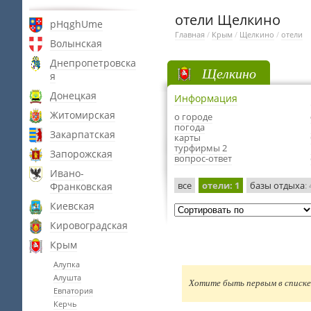
отели Щелкино
pHqghUme
Главная
/
Крым
/
Щелкино
/
отели
Волынская
Днепропетровска
Щелкино
я
Донецкая
Информация
Житомирская
о городе
погода
Закарпатская
карты
турфирмы 2
Запорожская
вопрос-ответ
Ивано-
все
отели
: 1
базы отдыха
: 
Франковская
Киевская
Кировоградская
Крым
Алупка
Алушта
Хотите быть первым в списке 
Евпатория
Керчь