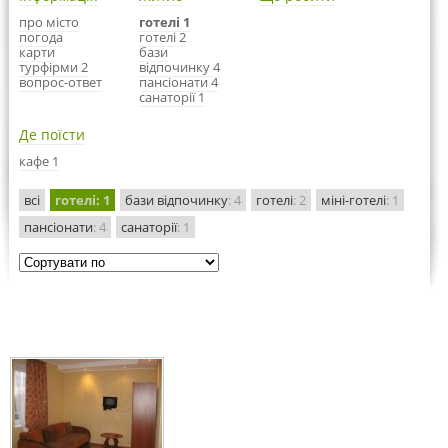
про місто
готелі 1
погода
готелі 2
карти
бази
турфірми 2
відпочинку 4
вопрос-ответ
пансіонати 4
санаторії 1
Де поїсти
кафе 1
всі
готелі
: 1
бази відпочинку
: 4
готелі
: 2
міні-готелі
: 1
пансіонати
: 4
санаторії
: 1