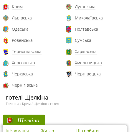
Крим
Луганська
Львівська
Миколаївська
Одеська
Полтавська
Ровенська
Сумська
Тернопільська
Харківська
Херсонська
Хмельницька
Черкаська
Чернівецька
Чернігівська
готелі Щелкіна
Головна
/
Крим
/
Щелкіно
/
готелі
Щелкіно
Інформація
Житло
Що робити