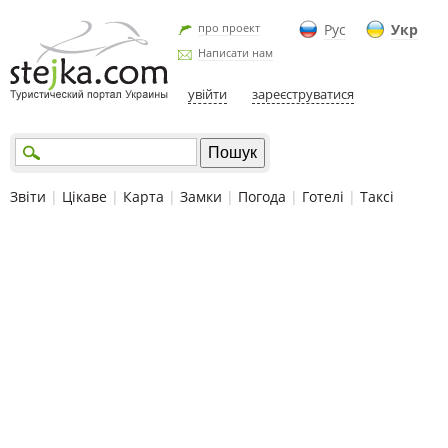
про проект
Рус
Укр
Написати нам
увійти
зареєструватися
Звіти
|
Цікаве
|
Карта
|
Замки
|
Погода
|
Готелі
|
Таксі