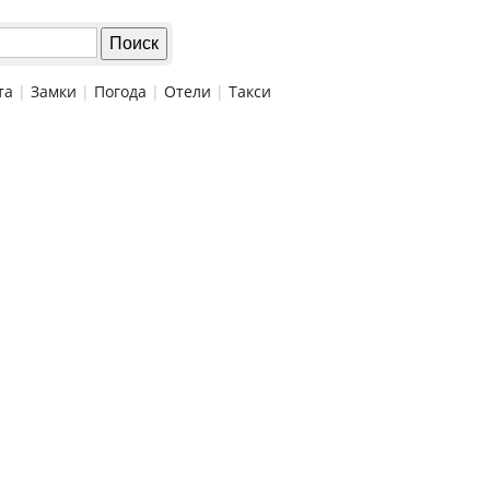
та
|
Замки
|
Погода
|
Отели
|
Такси