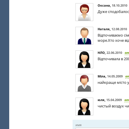
Оксана
,
18.10.2010
Дуже сподобалось
Наталя
,
12.08.2010
Відпочиваємо сім
море.Хто хоче від
НЛО
,
22.06.2010
о
Відпочивала в 200
Міла
,
14.05.2009
о
найкраще місто у 
юля
,
15.04.2009
от
чистый воздух чи
имя