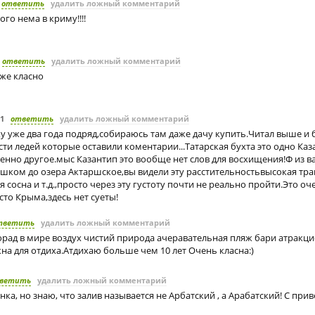
ответить
удалить ложный комментарий
ого нема в криму!!!!
ответить
удалить ложный комментарий
уже класно
11
ответить
удалить ложный комментарий
у уже два года подряд,собираюсь там даже дачу купить.Читал выше и 
ти ледей которые оставили коментарии...Татарская бухта это одно Ка
енно другое.мыс Казантип это вообще нет слов для восхищения!Ф из ва
ешком до озера Актаршское,вы видели эту расстительностьвысокая тра
 сосна и т.д.,просто через эту густоту почти не реально пройти.Это оч
то Крыма,здесь нет суеты!
тветить
удалить ложный комментарий
орад в мире воздух чистий природа ачеравательная пляж бари атракц
на для отдиха.Атдихаю больше чем 10 лет Очень класна:)
ветить
удалить ложный комментарий
инка, но знаю, что залив называется не Арбатский , а Арабатский! С при