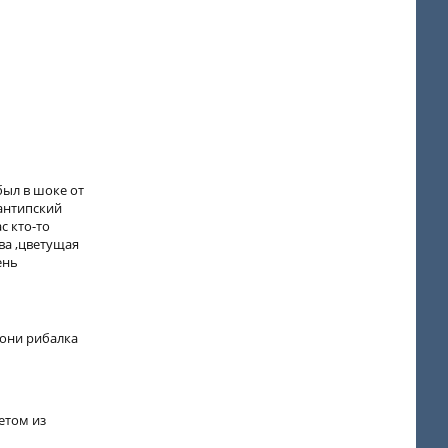
был в шоке от
зантипский
с кто-то
ва ,цветущая
ень
иони рибалка
ветом из