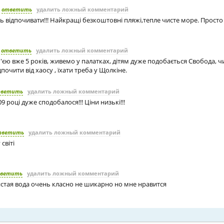
ответить
удалить ложный комментарий
 відпочивати!!! Найкращі безкоштовні пляжі,тепле чисте море. Просто
ответить
удалить ложный комментарий
'єю вже 5 років, живемо у палатках, дітям дуже подобається Свобода, ч
почити від хаосу , їхати треба у Щолкіне.
тветить
удалить ложный комментарий
9 році дуже сподобалося!!! Ціни низькі!!!
тветить
удалить ложный комментарий
світі
ветить
удалить ложный комментарий
стая вода очень класно не шикарно но мне нравится