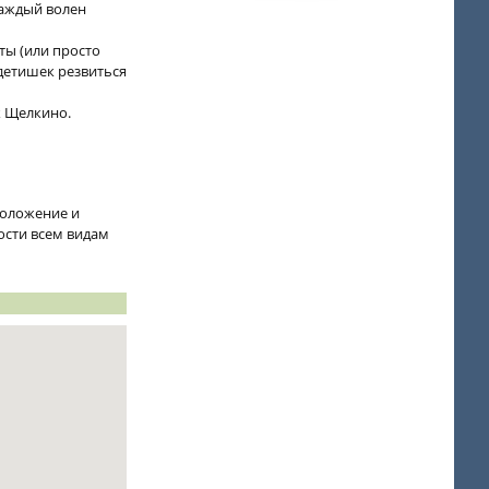
каждый волен
ты (или просто
 детишек резвиться
ж Щелкино.
положение и
сти всем видам