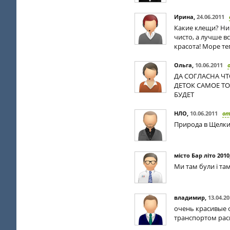
Ирина
,
24.06.2011
Какие клещи? Ник
чисто, а лучше в
красота! Море те
Ольга
,
10.06.2011
ДА СОГЛАСНА Ч
ДЕТОК САМОЕ ТО
БУДЕТ
НЛО
,
10.06.2011
о
Природа в Щелки
місто Бар літо 2010
Ми там були і та
владимир
,
13.04.2
очень красивые ф
транспортом ра