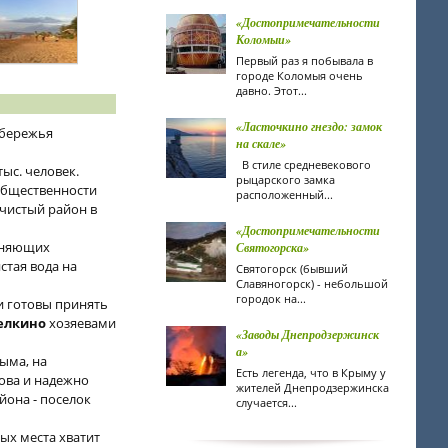
«Достопримечательности
Коломыи»
Первый раз я побывала в
городе Коломыя очень
давно. Этот...
«Ласточкино гнездо: замок
обережья
на скале»
В стиле средневекового
ыс. человек.
рыцарского замка
общественности
расположенный...
 чистый район в
«Достопримечательности
язняющих
Святогорска»
стая вода на
Святогорск (бывший
Славяногорск) - небольшой
городок на...
и готовы принять
елкино
хозяевами
«Заводы Днепродзержинск
а»
ыма, на
Есть легенда, что в Крыму у
ова и надежно
жителей Днепродзержинска
она - поселок
случается...
ых места хватит