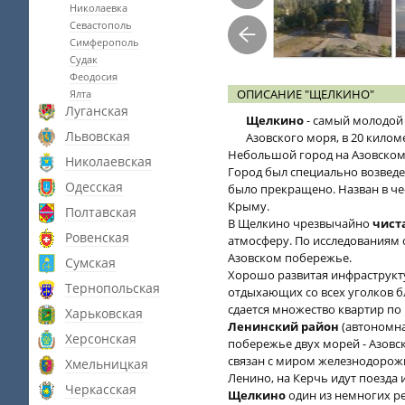
Николаевка
Севастополь
Симферополь
Судак
Феодосия
ОПИСАНИЕ "ЩЕЛКИНО"
Ялта
Луганская
Щелкино
- самый молодой
Львовская
Азовского моря, в 20 килом
Небольшой город на Азовском м
Николаевская
Город был специально возведе
Одесская
было прекращено. Назван в че
Крыму.
Полтавская
В Щелкино чрезвычайно
чист
Ровенская
атмосферу. По исследованиям 
Азовском побережье.
Сумская
Хорошо развитая инфраструкту
Тернопольская
отдыхающих со всех уголков б
сдается множество квартир по
Харьковская
Ленинский район
(автономна
Херсонская
побережье двух морей - Азовс
связан с миром железнодорож
Хмельницкая
Ленино, на Керчь идут поезда и
Черкасская
Щелкино
один из немногих ре