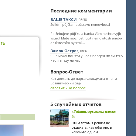
Последние комментарии
ВАШЕ ТАКСИ
, 03:38
Solidní půjčka na zástavu nemovitosti
Potřebujete půjčku a banka Vám nechce vyjít
vstříc? Máte možnost ručit nemovitosti anebo
сть
družstevním bytem?...
Замок Острог
, 08:49
Я не можу поняти у нас є поверхнях сміття у
нас я впаду на нас
Вопрос-Ответ
Как доехать до парка Фельдмана от ст.м
Ботанический сад?
ответить на вопрос
5 случайных отчетов
«Рейтинг крымских пляже
й»
Этим летом я решил не
отдыхать, как обычно, в
каком-то одном...