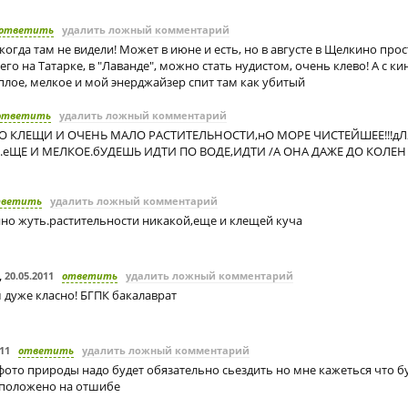
ответить
удалить ложный комментарий
огда там не видели! Может в июне и есть, но в августе в Щелкино прос
сего на Татарке, в "Лаванде", можно стать нудистом, очень клево! А с 
плое, мелкое и мой энерджайзер спит там как убитый
ответить
удалить ложный комментарий
ТО КЛЕЩИ И ОЧЕНЬ МАЛО РАСТИТЕЛЬНОСТИ,нО МОРЕ ЧИСТЕЙШЕЕ!!!д
.еЩЕ И МЕЛКОЕ.бУДЕШЬ ИДТИ ПО ВОДЕ,ИДТИ /А ОНА ДАЖЕ ДО КОЛЕН
тветить
удалить ложный комментарий
но жуть.растительности никакой,еще и клещей куча
,
20.05.2011
ответить
удалить ложный комментарий
м дуже класно! БГПК бакалаврат
011
ответить
удалить ложный комментарий
ото природы надо будет обязательно сьездить но мне кажеться что бу
сположено на отшибе