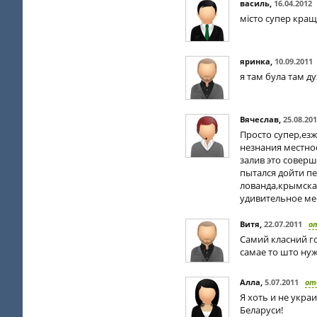
василь
,
16.04.2012
місто супер кращ
яринка
,
10.09.2011
я там була там д
Вячеслав
,
25.08.20
Просто супер,езж
незнания местнос
залив это соверш
пытался дойти п
лованда,крымская
удивительное мес
Витя
,
22.07.2011
о
Самий класний г
самае то што нуж
Алла
,
5.07.2011
от
Я хоть и не укра
Беларуси!