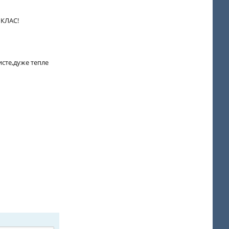
 КЛАС!
исте,дуже тепле