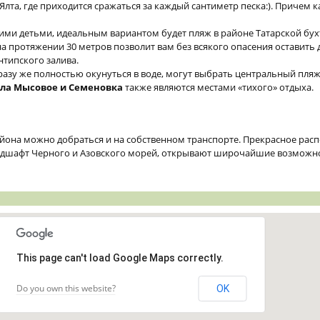
лта, где приходится сражаться за каждый сантиметр песка:). Причем 
кими детьми, идеальным вариантом будет пляж в районе Татарской бух
на протяжении 30 метров позволит вам без всякого опасения оставить
нтипского залива.
сразу же полностью окунуться в воде, могут выбрать центральный пля
ела Мысовое и Семеновка
также являются местами «тихого» отдыха.
йона можно добраться и на собственном транспорте. Прекрасное рас
ндшафт Черного и Азовского морей, открывают широчайшие возможно
This page can't load Google Maps correctly.
Do you own this website?
OK