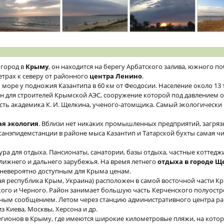
 город в
Крыму
, он находится на берегу Арбатского залива, южного п
етрах к северу от районного
центра Ленино
.
оре у подножия Казантипа в 60 км от Феодосии. Население около 13 т
н для строителей Крымской АЭС, сооружение которой под давлением 
сть академика К. И. Щелкина, ученого-атомщика. Самый экологически
ая экология
. Вблизи нет никаких промышленных предприятий, загр
санэпидемстанции в районе мыса Казантип и Татарской бухты самая чи
ра для отдыха. Пансионаты, санатории, базы отдыха, частные коттедж
лижнего и дальнего зарубежья. На время летнего
отдыха в городе Щ
 невероятно доступным для Крыма ценам.
я республика Крым, Украина) расположен в самой восточной части Кр
кого и Черного. Район занимает большую часть Керченского полуостр
ным сообщением. Летом через станцию административного центра рай
з Киева, Москвы, Херсона и др.
гионов в Крыму, где имеются широкие километровые пляжи, на котор