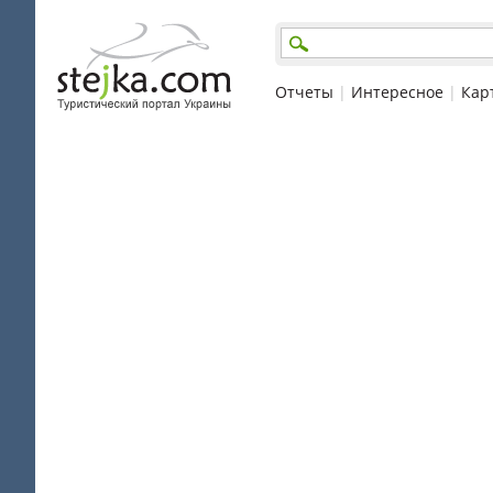
Отчеты
|
Интересное
|
Кар