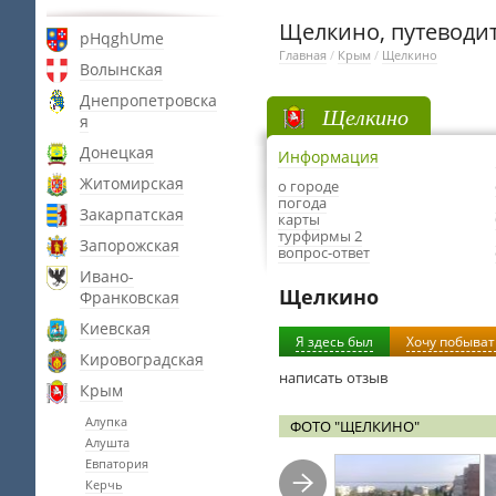
Щелкино, путеводит
pHqghUme
Главная
/
Крым
/
Щелкино
Волынская
Днепропетровска
Щелкино
я
Донецкая
Информация
Житомирская
о городе
погода
Закарпатская
карты
турфирмы 2
Запорожская
вопрос-ответ
Ивано-
Щелкино
Франковская
Киевская
Я здесь был
Хочу побыват
Кировоградская
написать отзыв
Крым
Алупка
ФОТО "ЩЕЛКИНО"
Алушта
Евпатория
Керчь