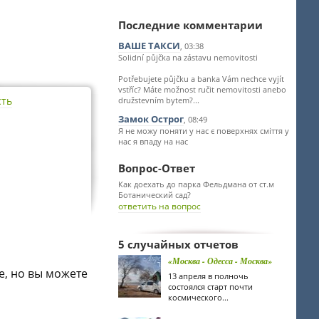
Последние комментарии
ВАШЕ ТАКСИ
, 03:38
Solidní půjčka na zástavu nemovitosti
Potřebujete půjčku a banka Vám nechce vyjít
vstříc? Máte možnost ručit nemovitosti anebo
сть
družstevním bytem?...
Замок Острог
, 08:49
Я не можу поняти у нас є поверхнях сміття у
нас я впаду на нас
Вопрос-Ответ
Как доехать до парка Фельдмана от ст.м
Ботанический сад?
ответить на вопрос
5 случайных отчетов
«Москва - Одесса - Москва»
е, но вы можете
13 апреля в полночь
состоялся старт почти
космического...