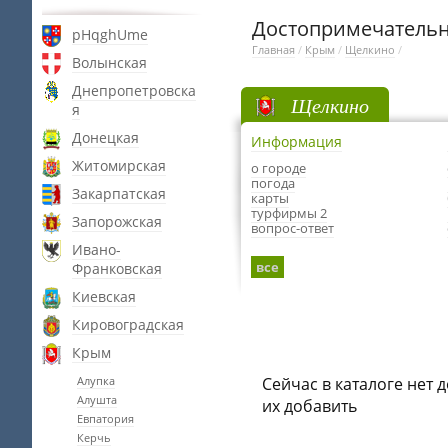
Достопримечатель
pHqghUme
Главная
/
Крым
/
Щелкино
/
Волынская
Днепропетровска
Щелкино
я
Донецкая
Информация
Житомирская
о городе
погода
Закарпатская
карты
турфирмы 2
Запорожская
вопрос-ответ
Ивано-
все
Франковская
Киевская
Кировоградская
Крым
Алупка
Сейчас в каталоге нет 
Алушта
их добавить
Евпатория
Керчь