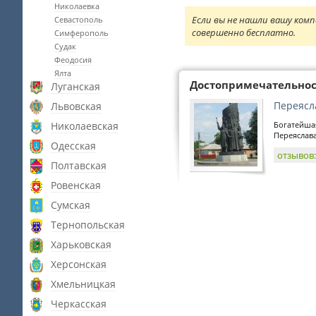
Николаевка
Если вы не нашли вашу комп
Севастополь
совершенно бесплатно.
Симферополь
Судак
Феодосия
Ялта
Достопримечательно
Луганская
Переясл
Львовская
Николаевская
Богатейша
Переяслава,
Одесская
отзывов
Полтавская
Ровенская
Сумская
Тернопольская
Харьковская
Херсонская
Хмельницкая
Черкасская