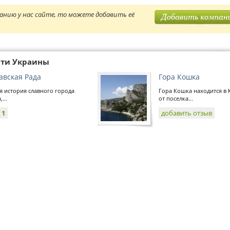
анию у нас сайте, то можете добавить её
сти Украины
авская Рада
Гора Кошка
я история славного города
Гора Кошка находится в 
...
от поселка...
:
1
добавить отзыв