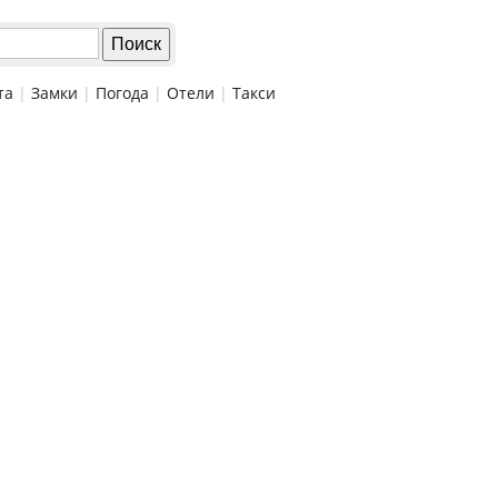
та
|
Замки
|
Погода
|
Отели
|
Такси