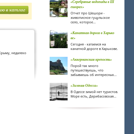
«Серебряные водопады в Ш
ешорах»
Отчет про Шешори -
живописное гуцульское
село, которое...
«Канатная дорога в Харько
ве»
Сегодня - катаемся на
канатной дороге в Харькове.
Крыму, недалеко
«Аккерманская крепость»
Порой так много
путешествуешь, что
забываешь об интересных...
«Зимняя Одесса»
В Одессе зимой нет туристов.
Море есть, Дерибасовская...