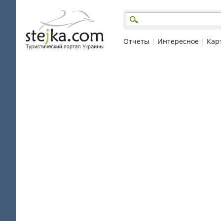
Отчеты
|
Интересное
|
Кар