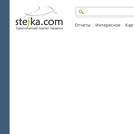
Отчеты
|
Интересное
|
Кар