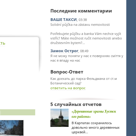
Последние комментарии
ВАШЕ ТАКСИ
, 03:38
Solidní půjčka na zástavu nemovitosti
Potřebujete půjčku a banka Vám nechce vyjít
vstříc? Máte možnost ručit nemovitosti anebo
сть
družstevním bytem?...
Замок Острог
, 08:49
Я не можу поняти у нас є поверхнях сміття у
нас я впаду на нас
Вопрос-Ответ
Как доехать до парка Фельдмана от ст.м
Ботанический сад?
ответить на вопрос
5 случайных отчетов
«Деревянные храмы Хустск
ого района»
В Карпатах сохранилось
довольно много деревянных
церквей...