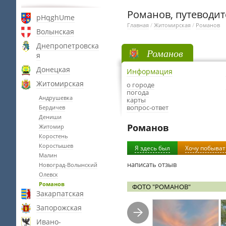
Романов, путеводит
pHqghUme
Главная
/
Житомирская
/
Романов
Волынская
Днепропетровска
Романов
я
Донецкая
Информация
Житомирская
о городе
погода
Андрушевка
карты
вопрос-ответ
Бердичев
Дениши
Романов
Житомир
Коростень
Коростышев
Я здесь был
Хочу побыват
Малин
написать отзыв
Новоград-Волынский
Олевск
Романов
ФОТО "РОМАНОВ"
Закарпатская
Запорожская
Ивано-