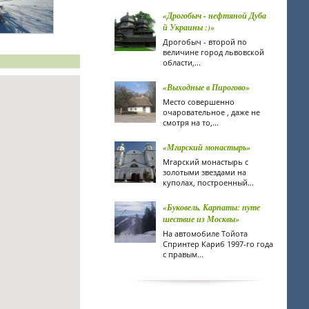
«Дрогобыч - нефтяной Дуба
й Украины :)»
Дрогобыч - второй по
величине город львовской
области,...
«Выходные в Пирогово»
Место совершенно
очаровательное , даже не
смотря на то,...
«Мгарский монастырь»
Мгарский монастырь с
золотыми звездами на
куполах, построенный...
«Буковель, Карпаты: путе
шествие из Москвы»
На автомобиле Тойота
Спринтер Кариб 1997-го года
с правым...