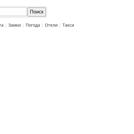
та
|
Замки
|
Погода
|
Отели
|
Такси