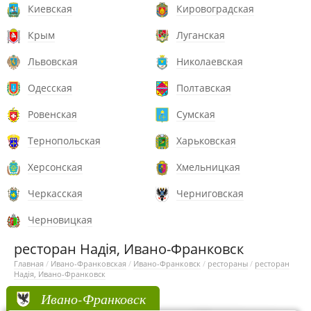
Киевская
Кировоградская
Крым
Луганская
Львовская
Николаевская
Одесская
Полтавская
Ровенская
Сумская
Тернопольская
Харьковская
Херсонская
Хмельницкая
Черкасская
Черниговская
Черновицкая
ресторан Надія, Ивано-Франковск
Главная
/
Ивано-Франковская
/
Ивано-Франковск
/
рестораны
/
ресторан
Надія, Ивано-Франковск
Ивано-Франковск