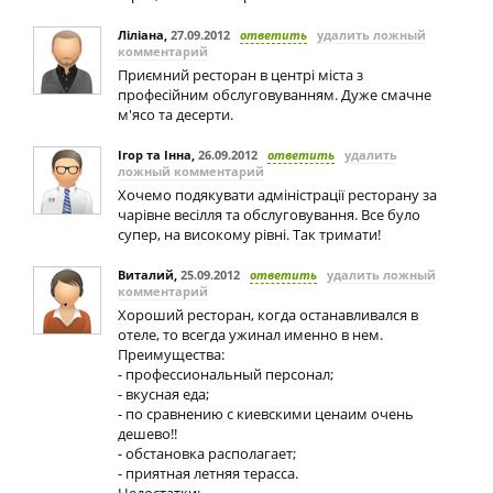
Ліліана
,
27.09.2012
ответить
удалить ложный
комментарий
Приємний ресторан в центрі міста з
професійним обслуговуванням. Дуже смачне
м'ясо та десерти.
Ігор та Інна
,
26.09.2012
ответить
удалить
ложный комментарий
Хочемо подякувати адміністрації ресторану за
чарівне весілля та обслуговування. Все було
супер, на високому рівні. Так тримати!
Виталий
,
25.09.2012
ответить
удалить ложный
комментарий
Хороший ресторан, когда останавливался в
отеле, то всегда ужинал именно в нем.
Преимущества:
- профессиональный персонал;
- вкусная еда;
- по сравнению с киевскими ценаим очень
дешево!!
- обстановка располагает;
- приятная летняя терасса.