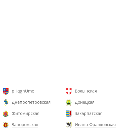
pHqghUme
Волынская
Днепропетровская
Донецкая
Житомирская
Закарпатская
Запорожская
Ивано-Франковская