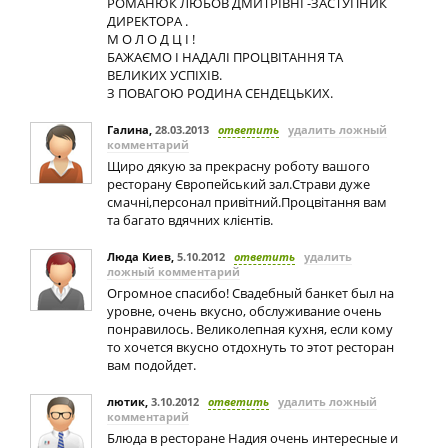
РОМАНЮК ЛЮБОВ ДМИТРІВНІ -ЗАСТУПНИК
ДИРЕКТОРА .
М О Л О Д Ц І !
БАЖАЄМО І НАДАЛІ ПРОЦВІТАННЯ ТА
ВЕЛИКИХ УСПІХІВ.
З ПОВАГОЮ РОДИНА СЕНДЕЦЬКИХ.
Галина
,
28.03.2013
ответить
удалить ложный
комментарий
Щиро дякую за прекрасну роботу вашого
ресторану Європейський зал.Страви дуже
смачні,персонал привітний.Процвітання вам
та багато вдячних клієнтів.
Люда Киев
,
5.10.2012
ответить
удалить
ложный комментарий
Огромное спасибо! Свадебный банкет был на
уровне, очень вкусно, обслуживание очень
понравилось. Великолепная кухня, если кому
то хочется вкусно отдохнуть то этот ресторан
вам подойдет.
лютик
,
3.10.2012
ответить
удалить ложный
комментарий
Блюда в ресторане Надия очень интересные и