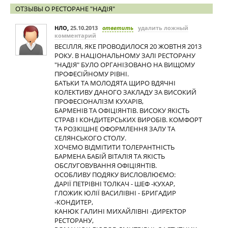
ОТЗЫВЫ О РЕСТОРАНЕ "НАДІЯ"
НЛО
,
25.10.2013
ответить
удалить ложный
комментарий
ВЕСІЛЛЯ, ЯКЕ ПРОВОДИЛОСЯ 20 ЖОВТНЯ 2013
РОКУ. В НАЦІОНАЛЬНОМУ ЗАЛІ РЕСТОРАНУ
"НАДІЯ" БУЛО ОРГАНІЗОВАНО НА ВИЩОМУ
ПРОФЕСІЙНОМУ РІВНІ.
БАТЬКИ ТА МОЛОДЯТА ЩИРО ВДЯЧНІ
КОЛЕКТИВУ ДАНОГО ЗАКЛАДУ ЗА ВИСОКИЙ
ПРОФЕСІОНАЛІЗМ КУХАРІВ,
БАРМЕНІВ ТА ОФІЦІЯНТІВ. ВИСОКУ ЯКІСТЬ
СТРАВ І КОНДИТЕРСЬКИХ ВИРОБІВ. КОМФОРТ
ТА РОЗКІШНЕ ОФОРМЛЕННЯ ЗАЛУ ТА
СЕЛЯНСЬКОГО СТОЛУ.
ХОЧЕМО ВІДМІТИТИ ТОЛЕРАНТНІСТЬ
БАРМЕНА БАБІЙ ВІТАЛІЯ ТА ЯКІСТЬ
ОБСЛУГОВУВАННЯ ОФІЦІЯНТІВ.
ОСОБЛИВУ ПОДЯКУ ВИСЛОВЛЮЄМО:
ДАРІЇ ПЕТРІВНІ ТОЛКАЧ - ШЕФ -КУХАР,
ГЛОЖИК ЮЛІЇ ВАСИЛІВНІ - БРИГАДИР
-КОНДИТЕР,
КАНЮК ГАЛИНІ МИХАЙЛІВНІ -ДИРЕКТОР
РЕСТОРАНУ,