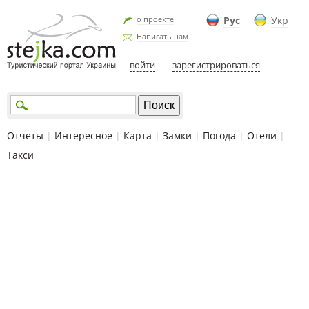
о проекте
Рус
Укр
Написать нам
войти
зарегистрироваться
Отчеты
|
Интересное
|
Карта
|
Замки
|
Погода
|
Отели
|
Такси