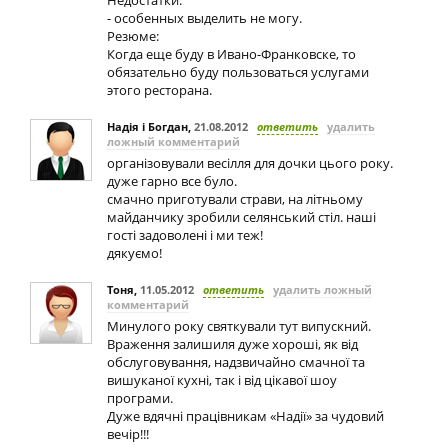
Недостатки:
- особенных выделить не могу.
Резюме:
Когда еще буду в Ивано-Франковске, то
обязательно буду пользоваться услугами
этого ресторана.
Надія і Богдан
,
21.08.2012
ответить
удалить
ложный комментарий
організовували весілля для дочки цього року.
дуже гарно все було.
смачно приготували страви, на літньому
майданчику зробили селянський стіл. наші
гості задоволені і ми теж!
дякуємо!
Тоня
,
11.05.2012
ответить
удалить ложный
комментарий
Минулого року святкували тут випускний.
Враження залишиля дуже хороші, як від
обслуговування, надзвичайно смачної та
вишуканої кухні, так і від цікавої шоу
програми.
Дуже вдячні працівникам «Надії» за чудовий
вечір!!!