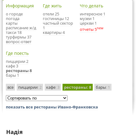
Информация
Где жить
Что делать
о городе
отели 25
интересное 1
погода
гостиницы 12
музеи 1
карты
частный сектор
церкви 1
расписание ж/д
1
new
отчеты 5
такси 18
квартиры 4
турфирмы 37
вопрос-ответ
Где поесть
пиццерии 2
кафе 3
рестораны 8
бары 1
все
пиццерии
: 2
кафе
: 3
рестораны
: 8
бары
: 1
показать все рестораны Ивано-Франковска
Надія