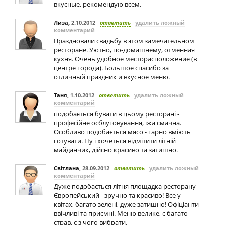
вкусные, рекомендую всем.
Лиза
,
2.10.2012
ответить
удалить ложный
комментарий
Праздновали свадьбу в этом замечательном
ресторане. Уютно, по-домашнему, отменная
кухня. Очень удобное месторасположение (в
центре города). Большое спасибо за
отличный праздник и вкусное меню.
Таня
,
1.10.2012
ответить
удалить ложный
комментарий
подобається бувати в цьому ресторані -
професійне осблуговування, їжа смачна.
Особливо подобається мясо - гарно вміють
готувати. Ну і хочеться відмітити літній
майданчик, дійсно красиво та затишно.
Світлана
,
28.09.2012
ответить
удалить ложный
комментарий
Дуже подобається літня площадка ресторану
Європейський - зручно та красиво! Все у
квітах, багато зелені, дуже затишно! Офіціанти
ввічливі та приємні. Меню велике, є багато
страв, є з чого вибрати.