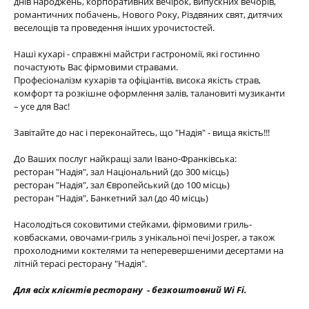
днів народжень, корпоративних вечірок, випускних вечорів,
романтичних побачень, Нового Року, Різдвяних свят, дитячих
веселощів та проведення інших урочистостей.
Наші кухарі - справжні майстри гастрономії, які гостинно
почастують Вас фірмовими стравами.
Професіоналізм кухарів та офіціантів, висока якість страв,
комфорт та розкішне оформлення залів, талановиті музиканти
– усе для Вас!
Завітайте до нас і переконайтесь, що "Надія" - вища якість!!!
До Ваших послуг найкращі зали Івано-Франківська:
ресторан "Надія", зал Національний (до 300 місць)
ресторан "Надія", зал Європейський (до 100 місць)
ресторан "Надія", Банкетний зал (до 40 місць)
Насолодіться соковитими стейками, фірмовими гриль-
ковбасками, овочами-гриль з унікальної печі Josper, а також
прохолодними коктелями та неперевершеними десертами на
літній терасі ресторану "Надія".
Для всіх клієнтів ресторану - безкоштовний Wi Fi.