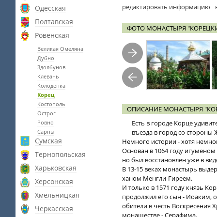
редактировать информацию
Одесская
Полтавская
ФОТО МОНАСТЫРЯ "КОРЕЦК
Ровенская
Великая Омеляна
Дубно
Здолбунов
Клевань
Колоденка
Корец
Костополь
ОПИСАНИЕ МОНАСТЫРЯ "КО
Острог
Ровно
Есть в городе Корце удивит
Сарны
въезда в город со стороны 
Сумская
Немного истории - хотя немно
Основан в 1064 году игуменом
Тернопольская
но был восстановлен уже в вид
Харьковская
В 13-15 веках монастырь выде
ханом Менгли-Гиреем.
Херсонская
И только в 1571 году князь Ко
Хмельницкая
продолжил его сын - Иоаким, 
обители в честь Воскресения Х
Черкасская
монашестве - Серафима.