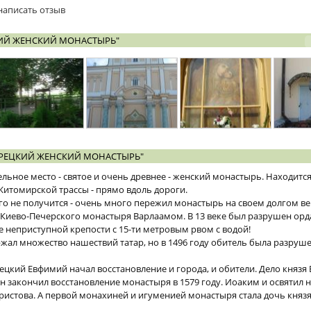
написать отзыв
ИЙ ЖЕНСКИЙ МОНАСТЫРЬ"
РЕЦКИЙ ЖЕНСКИЙ МОНАСТЫРЬ"
ельное место - святое и очень древнее - женский монастырь. Находится
Житомирской трассы - прямо вдоль дороги.
го не получится - очень много пережил монастырь на своем долгом ве
 Киево-Печерского монастыря Варлаамом. В 13 веке был разрушен орд
е неприступной крепости с 15-ти метровым рвом с водой!
ржал множество нашествий татар, но в 1496 году обитель была разру
рецкий Евфимий начал восстановление и города, и обители. Дело князя
он закончил восстановление монастыря в 1579 году. Иоаким и освятил
ристова. А первой монахиней и игуменией монастыря стала дочь князя 