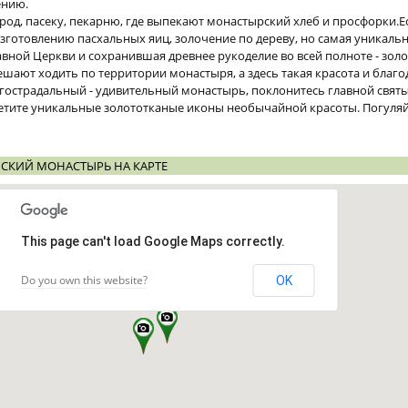
ению.
род, пасеку, пекарню, где выпекают монастырский хлеб и просфорки.Е
зготовлению пасхальных яиц, золочение по дереву, но самая уникальн
авной Церкви и сохранившая древнее рукоделие во всей полноте - зол
ают ходить по территории монастыря, а здесь такая красота и благо
огострадальный - удивительный монастырь, поклонитесь главной святы
тите уникальные золототканые иконы необычайной красоты. Погуляй
СКИЙ МОНАСТЫРЬ НА КАРТЕ
This page can't load Google Maps correctly.
Do you own this website?
OK