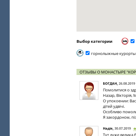
Выбор категории
горнолыжные курорты
ОТЗЫВЫ О МОНАСТЫРЕ "КО
БОГДАН
,
26.08.2019
Помолитися о здр
Назар, Вікторія, 
О упокоении: Вас
дітей удвічі.
Особливо помоли
Я закордоном, пі
Надія
,
30.07.2019
о
Тут дуже велика 