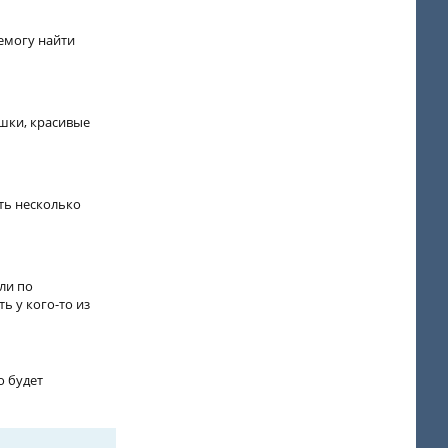
немогу найти
шки, красивые
ть несколько
ли по
ь у кого-то из
о будет