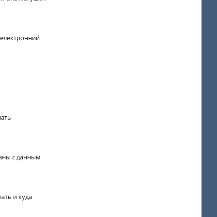
й електронний
лать
заны с данным
ать и куда