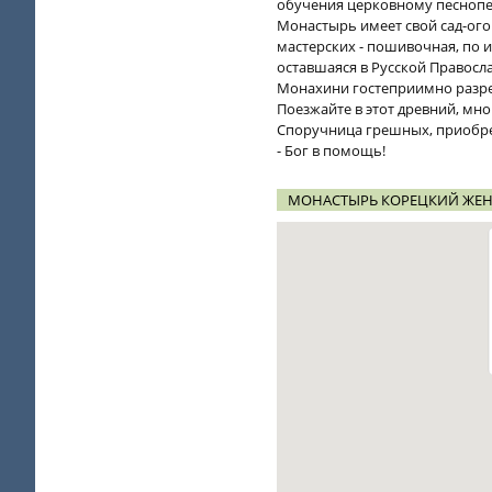
обучения церковному песноп
Монастырь имеет свой сад-ого
мастерских - пошивочная, по и
оставшаяся в Русской Правосл
Монахини гостеприимно разреш
Поезжайте в этот древний, мн
Споручница грешных, приобре
- Бог в помощь!
МОНАСТЫРЬ КОРЕЦКИЙ ЖЕН