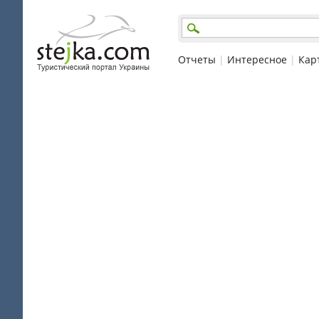
Отчеты
|
Интересное
|
Кар