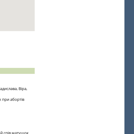
дислава, Віра,
х при абортів
ий спів матушок