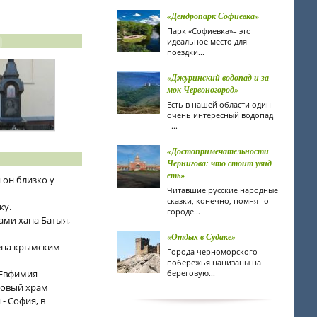
«Дендропарк Софиевка»
Парк «Софиевка»– это
идеальное место для
поездки...
«Джуринский водопад и за
мок Червоногород»
Есть в нашей области один
очень интересный водопад
–...
«Достопримечательности
Чернигова: что стоит увид
еть»
 он близко у
Читавшие русские народные
сказки, конечно, помнят о
ку.
городе...
ами хана Батыя,
«Отдых в Судаке»
шена крымским
Города черноморского
побережья нанизаны на
 Евфимия
береговую...
 новый храм
- София, в