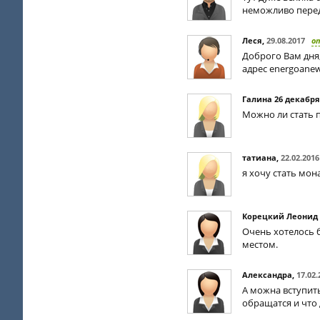
неможливо перед
Леся
,
29.08.2017
о
Доброго Вам дня,
адрес
energoane
Галина 26 декабря
Можно ли стать 
татиана
,
22.02.2016
я хочу стать мо
Корецкий Леонид 
Очень хотелось б
местом.
Александра
,
17.02.
А можна вступить
обращатся и что 