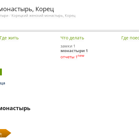
монастырь, Корец
стыри
/
Корецкий женский монастырь, Корец
Где жить
Что делать
Где пое
замки 1
монастыри 1
new
отчеты 1
1
рца
монастырь
ь