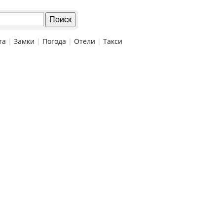
та
|
Замки
|
Погода
|
Отели
|
Такси