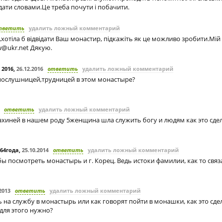
ати словами.Це треба почути і побачити.
тветить
удалить ложный комментарий
хотіла б відвідати Ваш монастир, підкажіть як це можливо зробити.Мі
w@ukr.net
Дякую.
 2016
,
26.12.2016
ответить
удалить ложный комментарий
послушницей,трудницей в этом монастыре?
ответить
удалить ложный комментарий
нахиней в нашем роду 5женщина шла служить богу и людям как это сде
64года
,
25.10.2014
ответить
удалить ложный комментарий
ы посмотреть монастырь и г. Корец. Ведь истоки фамилии, как то свя
2013
ответить
удалить ложный комментарий
 на службу в монастырь или как говорят пойти в монашки, как это сдел
для этого нужно?