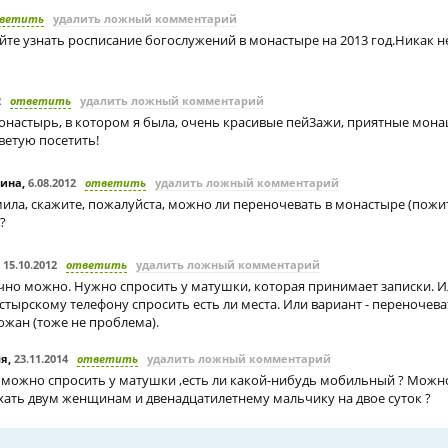
ветить
удалить ложный комментарий
айте узнать росписание богослужений в монастыре на 2013 год.Никак 
2
ответить
удалить ложный комментарий
настырь, в котором я была, очень красивые пей3ажи, приятные мона
ветую посетить!
рина
,
6.08.2012
ответить
удалить ложный комментарий
ила, скажите, пожалуйста, можно ли переночевать в монастыре (пожи
?
,
15.10.2012
ответить
удалить ложный комментарий
чно можно. Нужно спросить у матушки, которая принимает записки. И
тырскому телефону спросить есть ли места. Или вариант - переночеват
ожан (тоже не проблема).
ля
,
23.11.2014
ответить
удалить ложный комментарий
к можно спросить у матушки ,есть ли какой-нибудь мобильный ? Можн
хать двум женщинам и двенадцатилетнему мальчику на двое суток ?