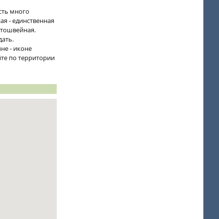
сть много
ая - единственная
отошвейная.
дать.
не - иконе
те по территории