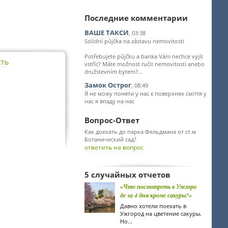
Последние комментарии
ВАШЕ ТАКСИ
, 03:38
Solidní půjčka na zástavu nemovitosti
Potřebujete půjčku a banka Vám nechce vyjít
сть
vstříc? Máte možnost ručit nemovitosti anebo
družstevním bytem?...
Замок Острог
, 08:49
Я не можу поняти у нас є поверхнях сміття у
нас я впаду на нас
Вопрос-Ответ
Как доехать до парка Фельдмана от ст.м
Ботанический сад?
ответить на вопрос
5 случайных отчетов
«Что посмотреть в Ужгоро
де за 4 дня кроме сакуры?»
Давно хотели поехать в
Ужгород на цветение сакуры.
Но...