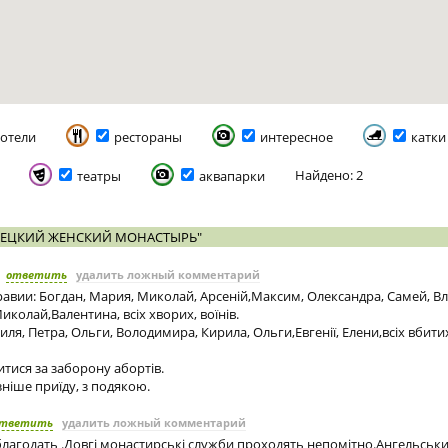
отели
рестораны
интересное
катки
Найдено: 2
театры
аквапарки
РЕЦКИЙ ЖЕНСКИЙ МОНАСТЫРЬ"
ответить
удалить ложный комментарий
авии: Богдан, Мария, Миколай, Арсеній,Максим, Олександра, Самей, Вла
Миколай,Валентина, всіх хворих, воїнів.
иля, Петра, Ольги, Володимира, Кирила, Ольги,Евгенії, Елени,всіх вбити
тися за заборону абортів.
зніше приїду, з подякою.
тветить
удалить ложный комментарий
благодать .Довгі монастирські служби проходять непомітно.Ангельськ