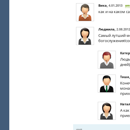
Вика
,
4.01.2013
от
как и на каком с
Людмила
,
2.08.201
Самый лутший мо
богослужения!со
Кате
Людм
дней)
Таша
Коне
монас
прих
Ната
А ка
прие
имя