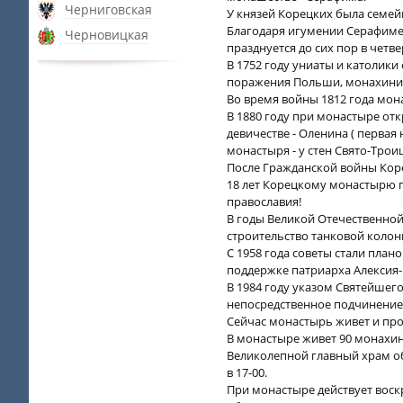
Черниговская
У князей Корецких была семей
Благодаря игумении Серафиме 
Черновицкая
празднуется до сих пор в четв
В 1752 году униаты и католики
поражения Польши, монахини 
Во время войны 1812 года мон
В 1880 году при монастыре от
девичестве - Оленина ( перва
монастыря - у стен Свято-Трои
После Гражданской войны Кор
18 лет Корецкому монастырю п
православия!
В годы Великой Отечественной 
строительство танковой колон
С 1958 года советы стали пла
поддержке патриарха Алексия-
В 1984 году указом Святейшег
непосредственное подчинение
Сейчас монастырь живет и про
В монастыре живет 90 монахин
Великолепной главный храм об
в 17-00.
При монастыре действует воск