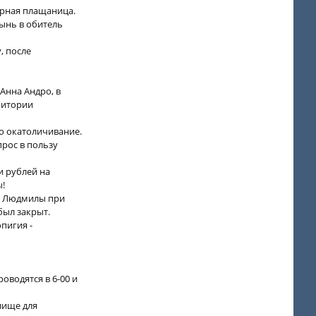
орная плащаница.
ынь в обитель
, после
Анна Андро, в
ритории
о окатоличивание.
рос в пользу
и рублей на
ы!
ии Людмилы при
был закрыт.
пигия -
оводятся в 6-00 и
лище для