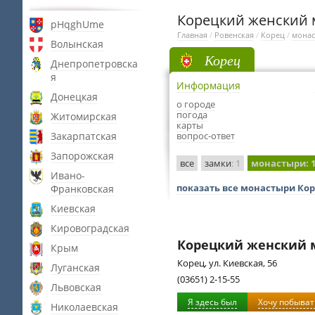
Корецкий женский 
pHqghUme
Главная
/
Ровенская
/
Корец
/
мона
Волынская
Корец
Днепропетровска
я
Информация
Донецкая
о городе
погода
Житомирская
карты
Закарпатская
вопрос-ответ
Запорожская
все
замки
: 1
монастыри
: 
Ивано-
показать все монастыри Ко
Франковская
Киевская
Кировоградская
Корецкий женский 
Крым
Корец, ул. Киевская, 56
Луганская
(03651) 2-15-55
Львовская
Я здесь был
Хочу побыват
Николаевская