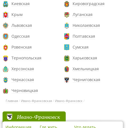
Киевская
Кировоградская
Крым
Луганская
Львовская
Николаевская
Одесская
Полтавская
Ровенская
Сумская
Тернопольская
Харьковская
Херсонская
Хмельницкая
Черкасская
Черниговская
Черновицкая
Главная
/
Ивано-Франковская
/
Ивано-Франковск
/
Ивано-Франковск
Информация
Где жить
Что делать