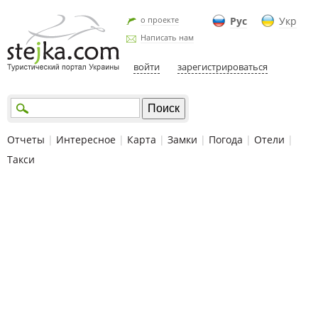
о проекте
Рус
Укр
Написать нам
войти
зарегистрироваться
Отчеты
|
Интересное
|
Карта
|
Замки
|
Погода
|
Отели
|
Такси