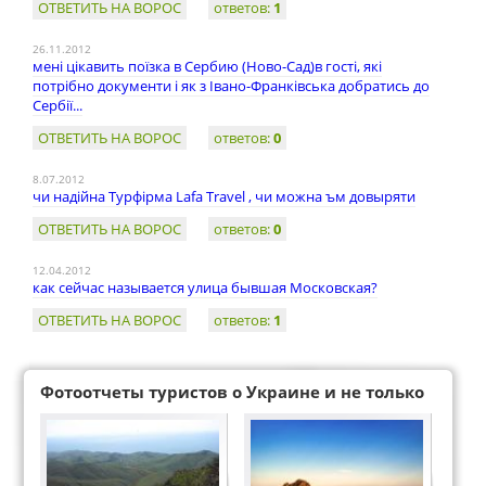
ОТВЕТИТЬ НА ВОРОС
ответов:
1
26.11.2012
мені цікавить поїзка в Сербию (Ново-Сад)в гості, які
потрібно документи і як з Івано-Франківська добратись до
Сербії...
ОТВЕТИТЬ НА ВОРОС
ответов:
0
8.07.2012
чи надійна Турфірма Lafa Travel , чи можна ъм довыряти
ОТВЕТИТЬ НА ВОРОС
ответов:
0
12.04.2012
как сейчас называется улица бывшая Московская?
ОТВЕТИТЬ НА ВОРОС
ответов:
1
Фотоотчеты туристов о Украине и не только