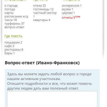
о городе
отели 25
интересное 1
погода
гостиницы 12
музеи 1
карты
частный сектор
церкви 1
расписание ж/д
1
new
отчеты 5
такси 18
квартиры 4
турфирмы 37
вопрос-ответ
Где поесть
пиццерии 2
кафе 3
рестораны 8
бары 1
Вопрос-ответ (Ивано-Франковск)
Здесь вы можете задать любой вопрос о городе
нашим активным участникам.
Опишите подробности и все, что может помочь
другим людям дать вам полезный ответ.