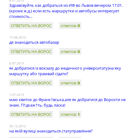
8.01.2015
Здравсвуйте, как добраться из ИФ во Львов вечером 17.01.
(кроме ж.д.) если есть маршрутки и автобусы интересует
стоимость...
ОТВЕТИТЬ НА ВОРОС
ответов:
0
17.08.2013
де знаходиться автобазар
ОТВЕТИТЬ НА ВОРОС
ответов:
0
6.07.2013
як добратися із вокзалу до медичного університату)на яку
маршутку або трамвай сідати?
ОТВЕТИТЬ НА ВОРОС
ответов:
0
1.07.2013
маю квиток до Франк1вська,але як добратися до Ворохти не
знаю. П1дкаж1ть, будь ласка!
ОТВЕТИТЬ НА ВОРОС
ответов:
1
26.12.2012
на якій вулиці знаходиться статуправління?