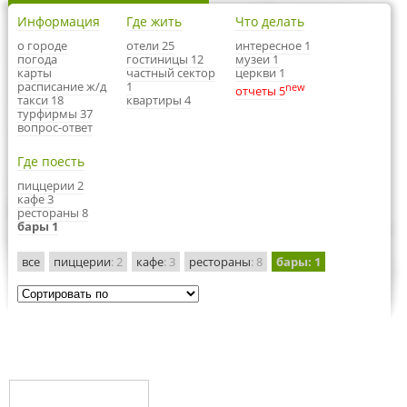
Информация
Где жить
Что делать
о городе
отели 25
интересное 1
погода
гостиницы 12
музеи 1
карты
частный сектор
церкви 1
расписание ж/д
1
new
отчеты 5
такси 18
квартиры 4
турфирмы 37
вопрос-ответ
Где поесть
пиццерии 2
кафе 3
рестораны 8
бары 1
все
пиццерии
: 2
кафе
: 3
рестораны
: 8
бары
: 1