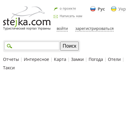
о проекте
Рус
Укр
Написать нам
войти
зарегистрироваться
Отчеты
|
Интересное
|
Карта
|
Замки
|
Погода
|
Отели
|
Такси