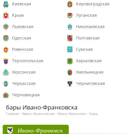
Киевская
Кировоградская
Крым
Луганская
Львовская
Николаевская
Одесская
Полтавская
Ровенская
Сумская
Тернопольская
Харьковская
Херсонская
Хмельницкая
Черкасская
Черниговская
Черновицкая
бары Ивано-Франковска
Главная
/
Ивано-Франковская
/
Ивано-Франковск
/
бары
Ивано-Франковск