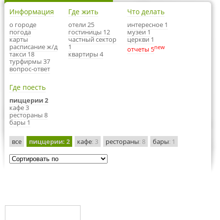
Информация
Где жить
Что делать
о городе
отели 25
интересное 1
погода
гостиницы 12
музеи 1
карты
частный сектор
церкви 1
расписание ж/д
1
new
отчеты 5
такси 18
квартиры 4
турфирмы 37
вопрос-ответ
Где поесть
пиццерии 2
кафе 3
рестораны 8
бары 1
все
пиццерии
: 2
кафе
: 3
рестораны
: 8
бары
: 1