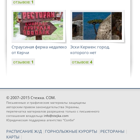
отзывов:
1
Страусиная ферма недалеко
Эски Кермен: город,
от Керчи
которого нет
отзывов:
1
отзывов:
4
© 2007–2015 Стежка. COM.
Письменные и графические материалы защищены
авторским правом законодательства Украины,
перепечатка материалов разрешена только с письменного
соглашения владельца
info@stejka.com
Юридическая поддержка агентство "Солби"
РАСПИСАНИЕ Ж/Д
|
ГОРНОЛЫЖНЫЕ КУРОРТЫ
|
РЕСТОРАНЫ
|
КАРТЫ
|