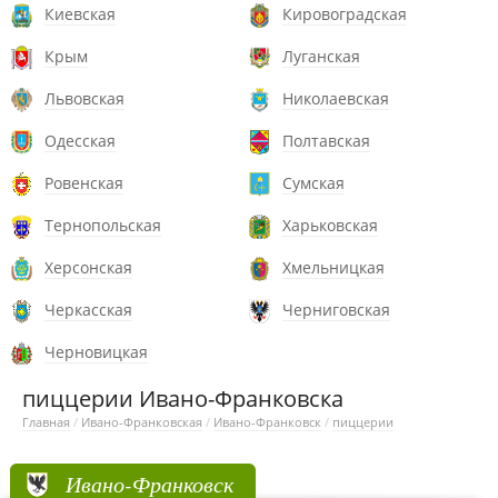
Киевская
Кировоградская
Крым
Луганская
Львовская
Николаевская
Одесская
Полтавская
Ровенская
Сумская
Тернопольская
Харьковская
Херсонская
Хмельницкая
Черкасская
Черниговская
Черновицкая
пиццерии Ивано-Франковска
Главная
/
Ивано-Франковская
/
Ивано-Франковск
/
пиццерии
Ивано-Франковск