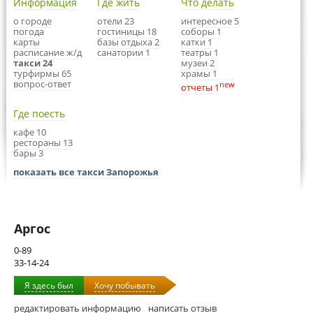
Информация
Где жить
Что делать
о городе
отели 23
интересное 5
погода
гостиницы 18
соборы 1
карты
базы отдыха 2
катки 1
расписание ж/д
санатории 1
театры 1
такси 24
музеи 2
турфирмы 65
храмы 1
вопрос-ответ
new
отчеты 1
Где поесть
кафе 10
рестораны 13
бары 3
показать все такси Запорожья
Аргос
0-89
33-14-24
Я здесь был
Хочу побывать
редактировать информацию
написать отзыв