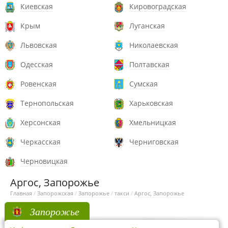
Киевская
Кировоградская
Крым
Луганская
Львовская
Николаевская
Одесская
Полтавская
Ровенская
Сумская
Тернопольская
Харьковская
Херсонская
Хмельницкая
Черкасская
Черниговская
Черновицкая
Аргос, Запорожье
Главная
/
Запорожская
/
Запорожье
/
такси
/
Аргос, Запорожье
Запорожье