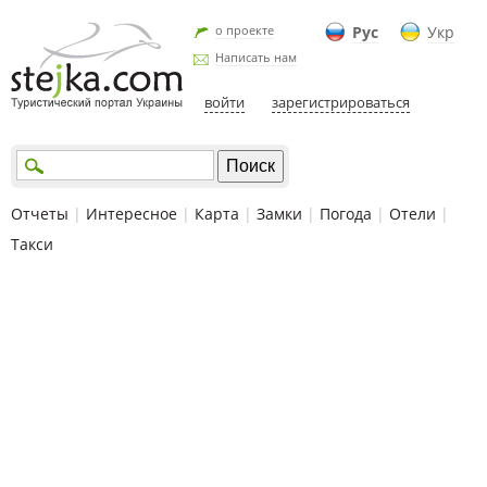
о проекте
Рус
Укр
Написать нам
войти
зарегистрироваться
Отчеты
|
Интересное
|
Карта
|
Замки
|
Погода
|
Отели
|
Такси