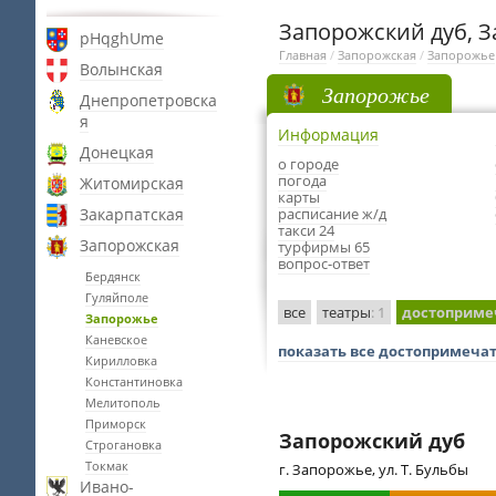
Запорожский дуб, 
pHqghUme
Главная
/
Запорожская
/
Запорожье
Волынская
Запорожье
Днепропетровска
я
Информация
Донецкая
о городе
погода
Житомирская
карты
Закарпатская
расписание ж/д
такси 24
Запорожская
турфирмы 65
вопрос-ответ
Бердянск
Гуляйполе
все
театры
: 1
достоприме
Запорожье
Каневское
показать все достопримеча
Кирилловка
Константиновка
Мелитополь
Приморск
Запорожский дуб
Строгановка
Токмак
г. Запорожье, ул. Т. Бульбы
Ивано-