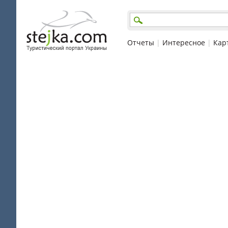
Отчеты
|
Интересное
|
Кар