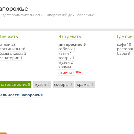
Запорожье
/
достопримечательности
/
Запорожский дуб, Запорожье
Где жить
Что делать
Где пое
отели 23
интересное 5
кафе 10
гостиницы 18
соборы 1
ресторан
базы отдыха 2
катки 1
бары 3
санатории 1
театры 1
музеи 2
храмы 1
new
отчеты 1
чательности
: 5
музеи
: 2
соборы
: 1
храмы
: 1
тельности Запорожья