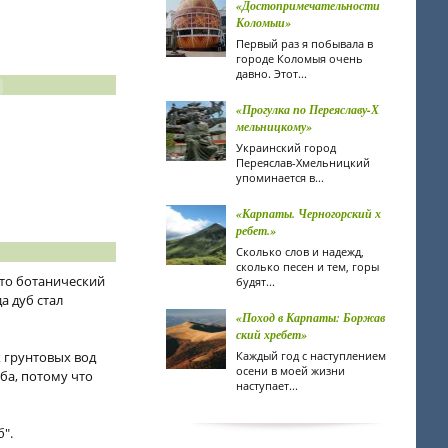
«Достопримечательности
Коломыи»
Первый раз я побывала в
городе Коломыя очень
давно. Этот...
«Прогулка по Переяславу-Х
мельницкому»
Украинский город
Переяслав-Хмельницкий
упоминается в...
«Карпаты. Черногорский х
ребет.»
Сколько слов и надежд,
сколько песен и тем, горы
Это ботанический
будят...
а дуб стал
«Поход в Карпаты: Боржав
ский хребет»
х грунтовых вод
Каждый год с наступлением
осени в моей жизни
ба, потому что
наступает...
".