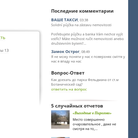
Последние комментарии
ВАШЕ ТАКСИ
, 03:38
Solidní půjčka na zástavu nemovitosti
Potřebujete půjčku a banka Vám nechce vyjít
сть
vstříc? Máte možnost ručit nemovitosti anebo
družstevním bytem?...
ы 13
Замок Острог
, 08:49
Я не можу поняти у нас є поверхнях сміття у
нас я впаду на нас
Вопрос-Ответ
Как доехать до парка Фельдмана от ст.м
Ботанический сад?
ответить на вопрос
5 случайных отчетов
«Выходные в Пирогово»
Место совершенно
очаровательное , даже не
смотря на то,...