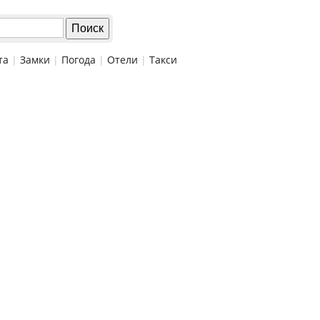
та
|
Замки
|
Погода
|
Отели
|
Такси