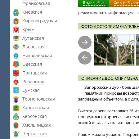
Я здесь был
Хочу побыват
Франковская
Киевская
редактировать информацию
Кировоградская
ФОТО ДОСТОПРИМЕЧАТЕЛЬН
Крым
Луганская
Львовская
Николаевская
Одесская
Полтавская
ОПИСАНИЕ ДОСТОПРИМЕЧАТ
Ровенская
Запорожский дуб - большая
Сумская
памятник природы возрастом
Тернопольская
заповедным объектом, а с 201
Харьковская
Высота дерева составляет 36 м
Херсонская
повредилась корневая система,
живой осталась только одна ве
Хмельницкая
Черкасская
Рядом можно увидеть Покровск