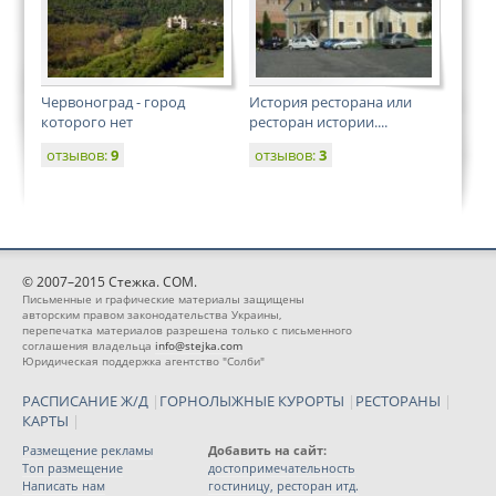
Червоноград - город
История ресторана или
которого нет
ресторан истории....
отзывов:
9
отзывов:
3
© 2007–2015 Стежка. COM.
Письменные и графические материалы защищены
авторским правом законодательства Украины,
перепечатка материалов разрешена только с письменного
соглашения владельца
info@stejka.com
Юридическая поддержка агентство "Солби"
РАСПИСАНИЕ Ж/Д
|
ГОРНОЛЫЖНЫЕ КУРОРТЫ
|
РЕСТОРАНЫ
|
КАРТЫ
|
Размещение рекламы
Добавить на сайт:
Топ размещение
достопримечательность
Написать нам
гостиницу, ресторан итд.