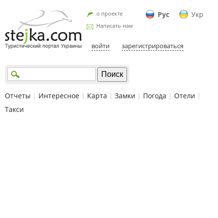
о проекте
Рус
Укр
Написать нам
войти
зарегистрироваться
Отчеты
|
Интересное
|
Карта
|
Замки
|
Погода
|
Отели
|
Такси