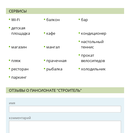
СЕРВИСЫ
Wi-Fi
балкон
бар
детская
площадка
кафе
кондиционер
настольный
магазин
мангал
теннис
прокат
пляж
прачечная
велосипедов
ресторан
рыбалка
холодильник
паркинг
ОТЗЫВЫ О ПАНСИОНАТЕ "СТРОИТЕЛЬ"
имя
комментарий