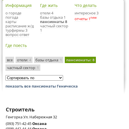
Информация
Где жить
Что делать
о городе
отели 4
интересное 3
погода
базы отдыха 1
new
отчеты 1
карты
пансионаты 8
расписание ж/д
частный сектор
турфирмы 3
1
вопрос-ответ
Где поесть
все
отели
: 4
базы отдыха
: 1
пансионаты
: 8
частный сектор
: 1
показать все пансионаты Геническа
Строитель
Генгорка Ул. Набережная 32
(093) 751-42-45
Оксана
(098) 442-44-44
Оксана