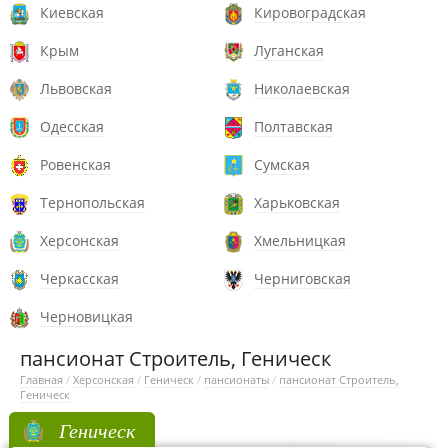
Киевская
Кировоградская
Крым
Луганская
Львовская
Николаевская
Одесская
Полтавская
Ровенская
Сумская
Тернопольская
Харьковская
Херсонская
Хмельницкая
Черкасская
Черниговская
Черновицкая
пансионат Строитель, Геническ
Главная
/
Херсонская
/
Геническ
/
пансионаты
/
пансионат Строитель,
Геническ
Геническ