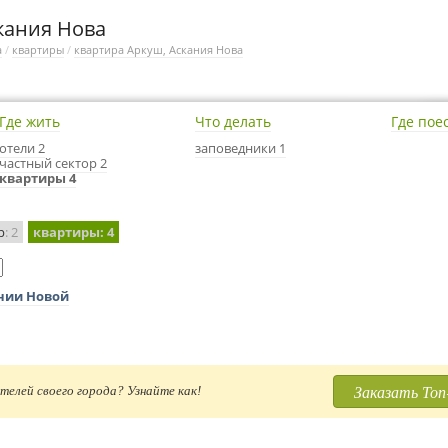
кания Нова
а
/
квартиры
/
квартира Аркуш, Аскания Нова
Где жить
Что делать
Где пое
отели 2
заповедники 1
частный сектор 2
квартиры 4
р
: 2
квартиры
: 4
ании Новой
Заказать Топ
телей своего города? Узнайте как!