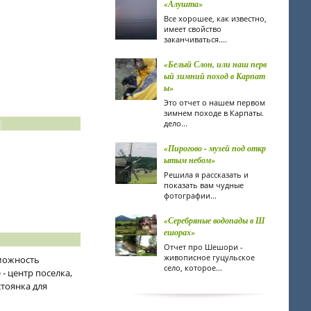
«Алушта»
Все хорошее, как известно,
имеет свойство
заканчиваться....
«Белый Слон, или наш перв
ый зимний поход в Карпат
ы»
Это отчет о нашем первом
зимнем походе в Карпаты.
дело...
«Пирогово - музей под откр
ытым небом»
Решила я рассказать и
показать вам чудные
фотографии...
«Серебряные водопады в Ш
ешорах»
Отчет про Шешори -
живописное гуцульское
можность
село, которое...
- центр поселка,
стоянка для