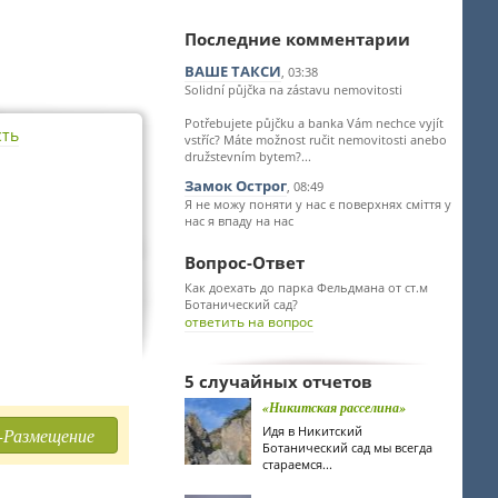
Последние комментарии
ВАШЕ ТАКСИ
, 03:38
Solidní půjčka na zástavu nemovitosti
Potřebujete půjčku a banka Vám nechce vyjít
сть
vstříc? Máte možnost ručit nemovitosti anebo
družstevním bytem?...
Замок Острог
, 08:49
Я не можу поняти у нас є поверхнях сміття у
нас я впаду на нас
Вопрос-Ответ
Как доехать до парка Фельдмана от ст.м
Ботанический сад?
ответить на вопрос
5 случайных отчетов
«Никитская расселина»
Идя в Никитский
-Размещение
Ботанический сад мы всегда
стараемся...