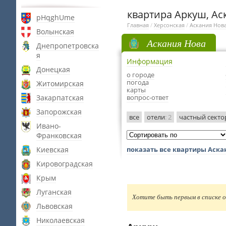
квартира Аркуш, Ас
pHqghUme
Главная
/
Херсонская
/
Аскания Нов
Волынская
Аскания Нова
Днепропетровска
я
Информация
Донецкая
о городе
погода
Житомирская
карты
Закарпатская
вопрос-ответ
Запорожская
все
отели
: 2
частный секто
Ивано-
Франковская
Киевская
показать все квартиры Аск
Кировоградская
Крым
Луганская
Хотите быть первым в списке о
Львовская
Николаевская