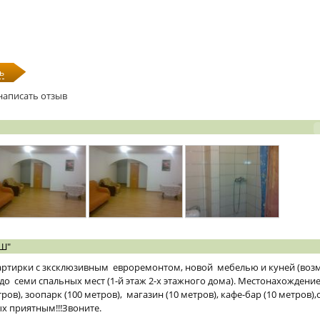
ь
написать отзыв
Ш"
ртирки с зксклюзивным евроремонтом, новой мебелью и куней (воз
до семи спальных мест (1-й этаж 2-х этажного дома). Местонахождение 
ов), зоопарк (100 метров), магазин (10 метров), кафе-бар (10 метров),
х приятным!!!Звоните.