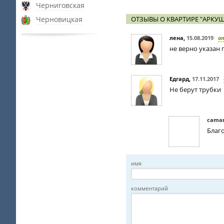
Черниговская
Черновицкая
ОТЗЫВЫ О КВАРТИРЕ "АРКУШ
лена
,
15.08.2019
о
не верно указан
Едгард
,
17.11.2017
Не берут трубки
caman
Благ
имя
комментарий