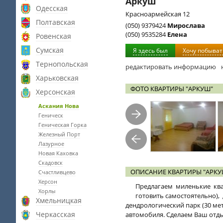
Аркуш
Одесская
Красноармейская 12
Полтавская
(050) 9379424
Мирослава
(050) 9535284
Елена
Ровенская
Сумская
Я здесь был
Хочу побыват
Тернопольская
редактировать информацию
Харьковская
ФОТО КВАРТИРЫ "АРКУШ"
Херсонская
Аскания Нова
Геническ
Геническая Горка
Железный Порт
Лазурное
Новая Каховка
Скадовск
ОПИСАНИЕ КВАРТИРЫ "АРКУ
Счастливцево
Херсон
Предлагаем миленькие ква
Хорлы
готовить самостоятельно), 
Хмельницкая
дендрологический парк (30 метр
Черкасская
автомобиля. Сделаем Ваш отды