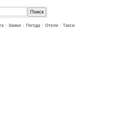
та
|
Замки
|
Погода
|
Отели
|
Такси