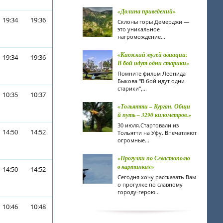
«Долина приведений»
19:34
19:36
Склоны горы Демерджи —
это уникальное
нагромождение...
«Киевский музей авиации:
19:34
19:36
В бой идут одни старики»
Помните фильм Леонида
Быкова "В бой идут одни
старики",...
10:35
10:37
«Тольятти – Курган. Общи
й путь – 3290 километров.»
30 июля.Стартовали из
14:50
14:52
Тольятти на Уфу. Впечатляют
огромные...
«Прогулки по Севастополю
в картинках»
14:50
14:52
Сегодня хочу рассказать Вам
о прогулке по славному
городу-герою...
10:46
10:48