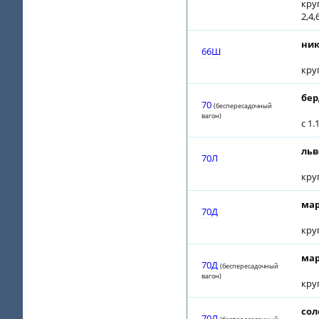
круг
2,4,
ник
66Ш
кру
бер
70
(беспересадочный
вагон)
с 1
льв
70Л
кру
мар
70Д
кру
мар
70Д
(беспересадочный
вагон)
кру
сол
70Л