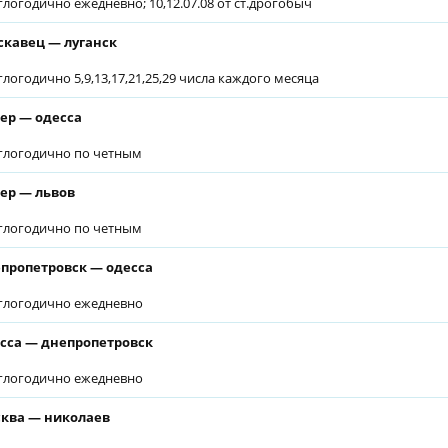
глогодично ежедневно; 10,12.07.08 от ст.дрогобыч
скавец — луганск
глогодично 5,9,13,17,21,25,29 числа каждого месяца
ер — одесса
глогодично по четным
ер — львов
глогодично по четным
пропетровск — одесса
глогодично ежедневно
сса — днепропетровск
глогодично ежедневно
ква — николаев