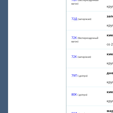
(беспересадочный
вагон)
кру
зап
72Д
(запорiжжя)
кру
кие
72К
(беспересадочный
вагон)
со 
кие
72К
(запорiжжя)
кру
дне
79П
( днiпро)
кру
кие
80К
( днiпро)
кру
мар