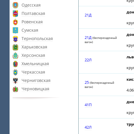
кру
Одесская
дон
Полтавская
21Д
Ровенская
кру
Сумская
дон
21Д
Тернопольская
(беспересадочный
вагон)
кру
Харьковская
Херсонская
льв
22Л
Хмельницкая
кру
Черкасская
кис
Черниговская
25
(беспересадочный
вагон)
Черновицкая
4.0
дне
41П
кру
тру
42Л