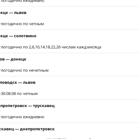
глогодично ежедневно
ецк — львов
глогодично по четным
ецк — солотвино
глогодично по 2,6,10,14,18,22,26 числам кажд.месяца
ов — донецк
глогодично по нечетным
ловодск — львов
6-30.08.08 по четным
пропетровск — трускавец
глогодично ежедневно
скавец — днепропетровск