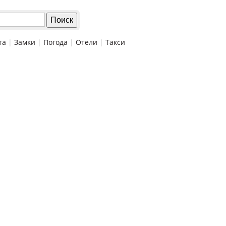
та
|
Замки
|
Погода
|
Отели
|
Такси