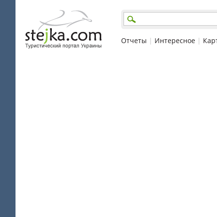
Отчеты
|
Интересное
|
Кар