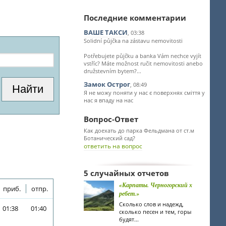
Последние комментарии
ВАШЕ ТАКСИ
, 03:38
Solidní půjčka na zástavu nemovitosti
Potřebujete půjčku a banka Vám nechce vyjít
vstříc? Máte možnost ručit nemovitosti anebo
družstevním bytem?...
Замок Острог
, 08:49
Я не можу поняти у нас є поверхнях сміття у
нас я впаду на нас
Вопрос-Ответ
Как доехать до парка Фельдмана от ст.м
Ботанический сад?
ответить на вопрос
5 случайных отчетов
«Карпаты. Черногорский х
приб.
отпр.
ребет.»
Сколько слов и надежд,
01:38
01:40
сколько песен и тем, горы
будят...