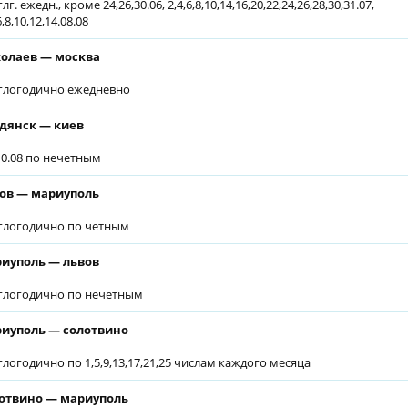
лг. ежедн., кроме 24,26,30.06, 2,4,6,8,10,14,16,20,22,24,26,28,30,31.07,
6,8,10,12,14.08.08
олаев — москва
глогодично ежедневно
дянск — киев
.10.08 по нечетным
ов — мариуполь
глогодично по четным
иуполь — львов
глогодично по нечетным
иуполь — солотвино
глогодично по 1,5,9,13,17,21,25 числам каждого месяца
отвино — мариуполь