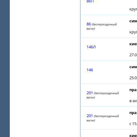
86П
кру
сим
86
(беспересадочный
вагон)
кру
кие
146Л
27.0
сим
146
25.0
пра
201
(беспересадочный
вагон)
в з
пра
201
(беспересадочный
вагон)
с 1
кие