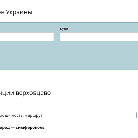
ов Украины
куда
анции верховцево
иодичность, маршрут
ород — симферополь