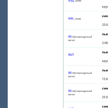
83Д,
(азов)
кру
кие
84К,
(азов)
25.
льв
86
(беспересадочный
вагон)
2.0
льв
86Л
кру
льв
86
(беспересадочный
вагон)
15.
сим
86
(беспересадочный
вагон)
25.0
сим