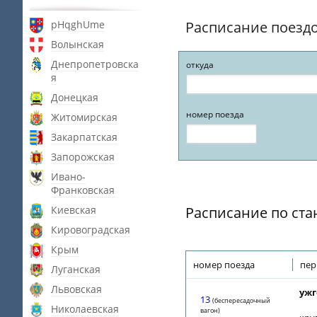
pHqghUme
Расписание поезд
Волынская
Днепропетровска
откуда
я
Донецкая
номер поезда
Житомирская
Закарпатская
Запорожская
Ивано-
Франковская
Киевская
Расписание по ст
Кировоградская
Крым
номер поезда
пер
Луганская
Львовская
ужг
13
(беспересадочный
Николаевская
вагон)