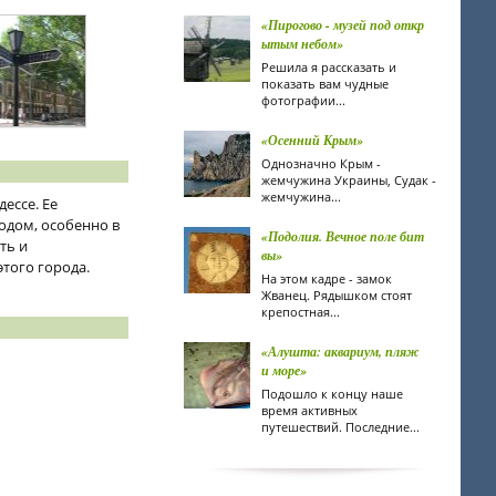
«Пирогово - музей под откр
ытым небом»
Решила я рассказать и
показать вам чудные
фотографии...
«Осенний Крым»
Однозначно Крым -
жемчужина Украины, Судак -
жемчужина...
ессе. Ее
одом, особенно в
«Подолия. Вечное поле бит
ть и
вы»
того города.
На этом кадре - замок
Жванец. Рядышком стоят
крепостная...
«Алушта: аквариум, пляж
и море»
Подошло к концу наше
время активных
путешествий. Последние...