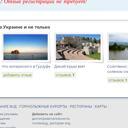
! Отзыв регистрации не требует!
о Украине и не только
Что интересного в Гурзуфе
Дикий Крым взят
Солотвино:
соляном оз
добавить отзыв
отзывов:
1
отзывов:
1
АНИЕ Ж/Д
|
ГОРНОЛЫЖНЫЕ КУРОРТЫ
|
РЕСТОРАНЫ
|
КАРТЫ
|
ие рекламы
Добавить на сайт:
ещение
достопримечательность
 нам
гостиницу, ресторан итд.
ки онлайн