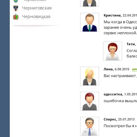
Черниговская
Кристина
,
22.04.20
Черновицкая
Мы когда в Одесс
заранее очень уд
сервис неплохой.
Тати
,
Согла
балк
Лина
,
6.08.2015
от
Вас настраивают 
одесситка
,
1.05.20
ошибочка вышла: 
Спаркс
,
25.01.2013
Посмотрел бы я н