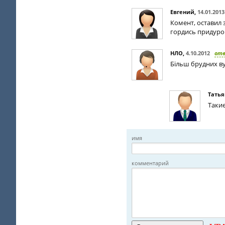
Евгений
,
14.01.2013
Комент, оставил 
гордись придуро
НЛО
,
4.10.2012
от
Більш брудних ву
Татья
Такие
имя
комментарий