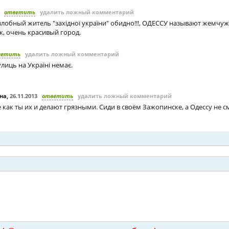
ответить
удалить ложный комментарий
злобный житель "західної україни" обидно!!!, ОДЕССУ называют жемчу
к, очень красивый город.
ветить
удалить ложный комментарий
лиць на Украіні немає.
на
,
26.11.2013
ответить
удалить ложный комментарий
 как ты их и делают грязными. Сиди в своём Зажопинске, а Одессу не с