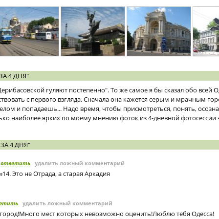
А 4 ДНЯ"
Дерибасовской гуляют постепенно". То же самое я бы сказал обо всей Од
твовать с первого взгляда. Сначала она кажется серым и мрачным гор
елом и попадаешь... Надо время, чтобы присмотреться, понять, осозна
ько наиболее ярких по моему мнению фоток из 4-дневной фотосессии э
ЗА 4 ДНЯ"
ответить
удалить ложный комментарий
4. Это не Отрада, а старая Аркадия
етить
удалить ложный комментарий
город!Много мест которых невозможно оценить!Люблю тебя Одесса!