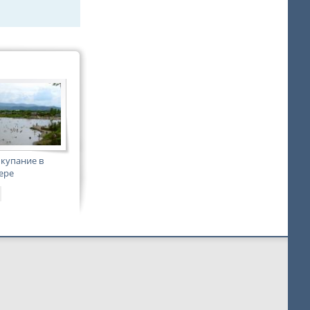
 купание в
ере