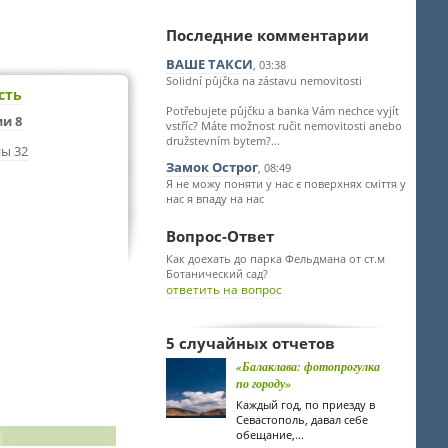
Последние комментарии
ВАШЕ ТАКСИ
, 03:38
Solidní půjčka na zástavu nemovitosti
сть
Potřebujete půjčku a banka Vám nechce vyjít
и 8
vstříc? Máte možnost ručit nemovitosti anebo
družstevním bytem?...
ы 32
Замок Острог
, 08:49
Я не можу поняти у нас є поверхнях сміття у
нас я впаду на нас
Вопрос-Ответ
Как доехать до парка Фельдмана от ст.м
Ботанический сад?
ответить на вопрос
5 случайных отчетов
«Балаклава: фотопрогулка
по городу»
Каждый год, по приезду в
Севастополь, давал себе
обещание,...