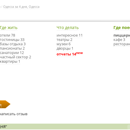
ы
/
Одесса за 4 дня, Одесса
Где жить
Что делать
Где пое
отели 78
интересное 11
пиццери
гостиницы 33
театры 2
кафе 3
базы отдыха 3
музеи 6
ресторан
пансионаты 2
дворцы 1
санатории 12
new
отчеты 14
частный сектор 2
квартиры 1
ь
написать отзыв
ДНЯ"