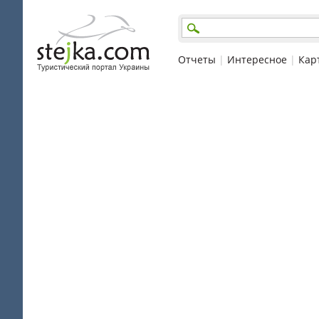
Отчеты
|
Интересное
|
Кар