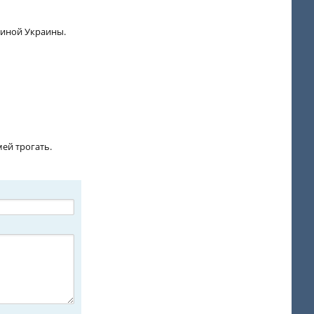
жиной Украины.
мей трогать.