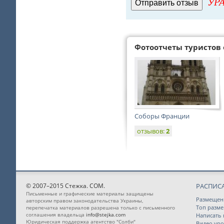
УРА
Фотоотчеты туристов 
Соборы Франции
отзывов:
2
© 2007–2015 Стежка. COM.
РАСПИС
Письменные и графические материалы защищены
Размещен
авторским правом законодательства Украины,
Топ разм
перепечатка материалов разрешена только с письменного
соглашения владельца
info@stejka.com
Написать
Юридическая поддержка агентство "Солби"
Видео уро