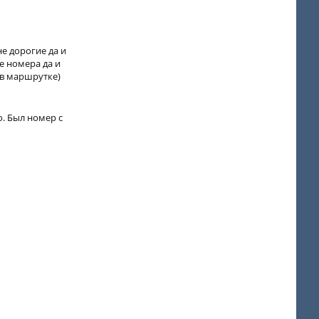
не дорогие да и
е номера да и
 в маршрутке)
о. Был номер с