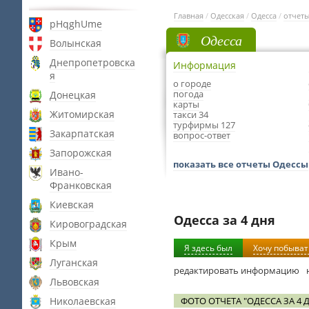
Главная
/
Одесская
/
Одесса
/
отчет
pHqghUme
Одесса
Волынская
Днепропетровска
Информация
я
о городе
погода
Донецкая
карты
Житомирская
такси 34
турфирмы 127
Закарпатская
вопрос-ответ
Запорожская
показать все отчеты Одессы
Ивано-
Франковская
Киевская
Одесса за 4 дня
Кировоградская
Крым
Я здесь был
Хочу побыват
Луганская
редактировать информацию
Львовская
Николаевская
ФОТО ОТЧЕТА "ОДЕССА ЗА 4 