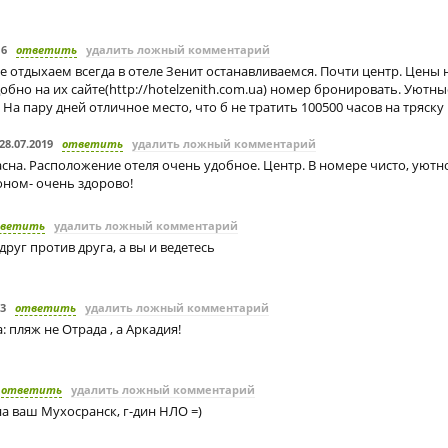
16
ответить
удалить ложный комментарий
е отдыхаем всегда в отеле Зенит останавливаемся. Почти центр. Цены 
обно на их сайте(http://hotelzenith.com.ua) номер бронировать. Уютны
 На пару дней отличное место, что б не тратить 100500 часов на тряску
28.07.2019
ответить
удалить ложный комментарий
сна. Расположение отеля очень удобное. Центр. В номере чисто, уютн
оном- очень здорово!
ветить
удалить ложный комментарий
друг против друга, а вы и ведетесь
13
ответить
удалить ложный комментарий
пляж не Отрада , а Аркадия!
ответить
удалить ложный комментарий
а ваш Мухосранск, г-дин НЛО =)