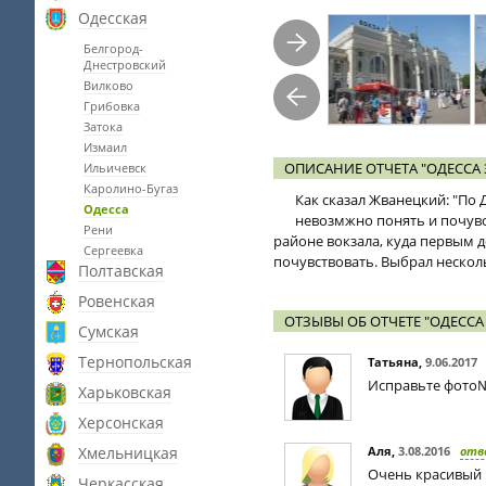
Одесская
Белгород-
Днестровский
Вилково
Грибовка
Затока
Измаил
ОПИСАНИЕ ОТЧЕТА "ОДЕССА З
Ильичевск
Каролино-Бугаз
Как сказал Жванецкий: "По 
Одесса
невозмжно понять и почувс
Рени
районе вокзала, куда первым д
Сергеевка
почувствовать. Выбрал нескол
Полтавская
Ровенская
ОТЗЫВЫ ОБ ОТЧЕТЕ "ОДЕССА 
Сумская
Тернопольская
Татьяна
,
9.06.2017
Исправьте фото№1
Харьковская
Херсонская
Хмельницкая
Аля
,
3.08.2016
отв
Очень красивый 
Черкасская