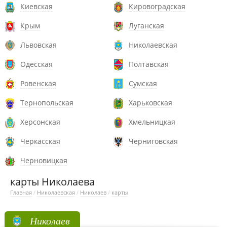
Киевская
Кировоградская
Крым
Луганская
Львовская
Николаевская
Одесская
Полтавская
Ровенская
Сумская
Тернопольская
Харьковская
Херсонская
Хмельницкая
Черкасская
Черниговская
Черновицкая
карты Николаева
Главная
/
Николаевская
/
Николаев
/
карты
Николаев