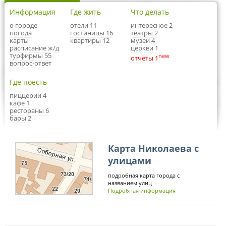
Информация
Где жить
Что делать
о городе
отели 11
интересное 2
погода
гостиницы 16
театры 2
карты
квартиры 12
музеи 4
расписание ж/д
церкви 1
турфирмы 55
new
отчеты 1
вопрос-ответ
Где поесть
пиццерии 4
кафе 1
рестораны 6
бары 2
Карта Николаева с
улицами
подробная карта города с
названием улиц
Подробная информация