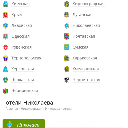
Киевская
Кировоградская
Крым
Луганская
Львовская
Николаевская
Одесская
Полтавская
Ровенская
Сумская
Тернопольская
Харьковская
Херсонская
Хмельницкая
Черкасская
Черниговская
Черновицкая
отели Николаева
Главная
/
Николаевская
/
Николаев
/
отели
Николаев