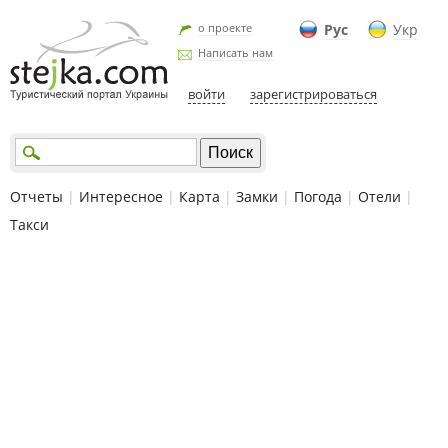
о проекте
Рус
Укр
Написать нам
войти
зарегистрироваться
Отчеты
|
Интересное
|
Карта
|
Замки
|
Погода
|
Отели
|
Такси