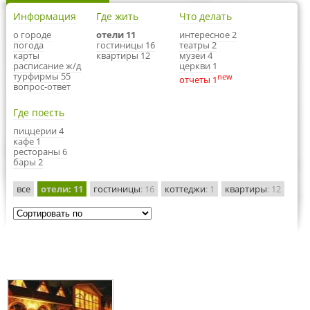
Информация
Где жить
Что делать
о городе
отели 11
интересное 2
погода
гостиницы 16
театры 2
карты
квартиры 12
музеи 4
расписание ж/д
церкви 1
турфирмы 55
new
отчеты 1
вопрос-ответ
Где поесть
пиццерии 4
кафе 1
рестораны 6
бары 2
все
отели
: 11
гостиницы
: 16
коттеджи
: 1
квартиры
: 12