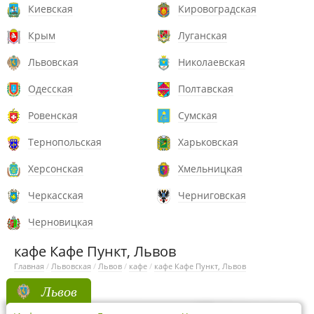
Киевская
Кировоградская
Крым
Луганская
Львовская
Николаевская
Одесская
Полтавская
Ровенская
Сумская
Тернопольская
Харьковская
Херсонская
Хмельницкая
Черкасская
Черниговская
Черновицкая
кафе Кафе Пункт, Львов
Главная
/
Львовская
/
Львов
/
кафе
/
кафе Кафе Пункт, Львов
Львов