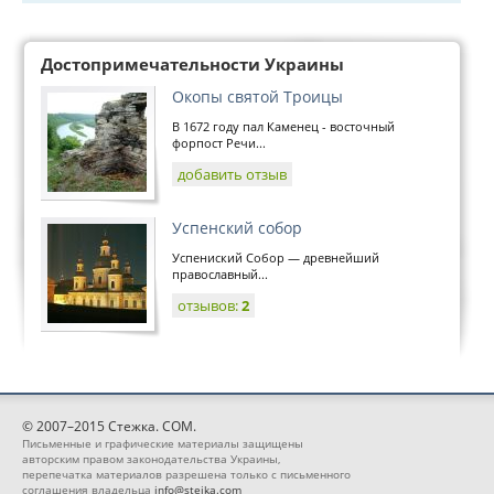
Достопримечательности Украины
Окопы святой Троицы
В 1672 году пал Каменец - восточный
форпост Речи...
добавить отзыв
Успенский собор
Успениский Собор — древнейший
православный...
отзывов:
2
© 2007–2015 Стежка. COM.
Письменные и графические материалы защищены
авторским правом законодательства Украины,
перепечатка материалов разрешена только с письменного
соглашения владельца
info@stejka.com