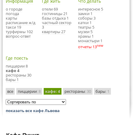
Информация
Где жить
Что делать
о городе
отели 69
интересное 5
погода
гостиницы 21
замки 1
карты
базы отдыха 1
соборы 3
расписание ж/д
частный сектор
катки 1
такси 19
3
театры 5
турфирмы 102
квартиры 27
музеи 5
вопрос-ответ
храмы 1
монастыри 1
new
отчеты 13
Где поесть
пиццерии 8
кафе 4
рестораны 30
бары 1
все
пиццерии
: 8
кафе
: 4
рестораны
: 30
бары
: 1
показать все кафе Львова