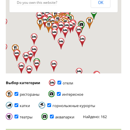
Do you own this website?
OK
Выбор категории
отели
рестораны
интересное
катки
горнолыжные курорты
Найдено: 162
театры
аквапарки