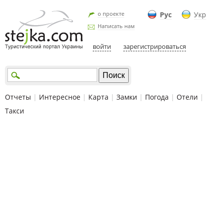
о проекте
Рус
Укр
Написать нам
войти
зарегистрироваться
Отчеты
|
Интересное
|
Карта
|
Замки
|
Погода
|
Отели
|
Такси